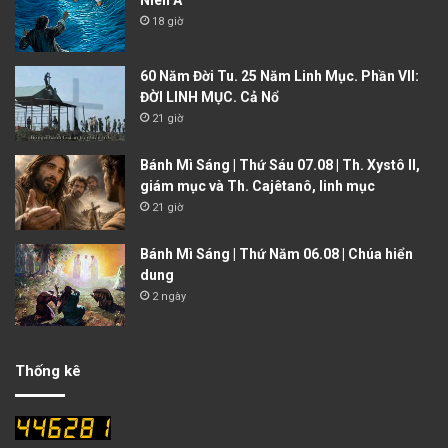
Niên A
18 giờ
60 Năm Đời Tu. 25 Năm Linh Mục. Phần VII:
ĐỜI LINH MỤC. Cả Nổ
21 giờ
Bánh Mì Sáng | Thứ Sáu 07.08 | Th. Xystô II,
giám mục và Th. Cajêtanô, linh mục
21 giờ
Bánh Mì Sáng | Thứ Năm 06.08 | Chúa hiển
dung
2 ngày
Thống kê