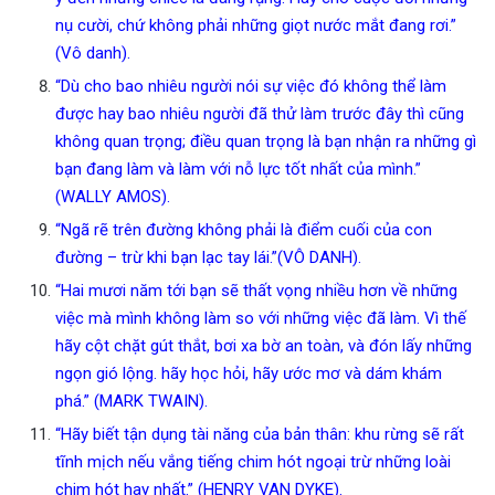
nụ cười, chứ không phải những giọt nước mắt đang rơi.”
(Vô danh).
“Dù cho bao nhiêu người nói sự việc đó không thể làm
được hay bao nhiêu người đã thử làm trước đây thì cũng
không quan trọng; điều quan trọng là bạn nhận ra những gì
bạn đang làm và làm với nỗ lực tốt nhất của mình.”
(WALLY AMOS).
“Ngã rẽ trên đường không phải là điểm cuối của con
đường – trừ khi bạn lạc tay lái.”(VÔ DANH).
“Hai mươi năm tới bạn sẽ thất vọng nhiều hơn về những
việc mà mình không làm so với những việc đã làm. Vì thế
hãy cột chặt gút thắt, bơi xa bờ an toàn, và đón lấy những
ngọn gió lộng. hãy học hỏi, hãy ước mơ và dám khám
phá.” (MARK TWAIN).
“Hãy biết tận dụng tài năng của bản thân: khu rừng sẽ rất
tĩnh mịch nếu vắng tiếng chim hót ngoại trừ những loài
chim hót hay nhất.” (HENRY VAN DYKE).