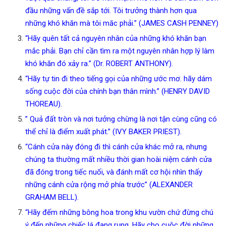
đầu những vấn đề sắp tới. Tôi trưởng thành hơn qua
những khó khăn mà tôi măc phải.” (JAMES CASH PENNEY)
“Hãy quên tất cả nguyên nhân của những khó khăn bạn
mắc phải. Bạn chỉ cần tìm ra một nguyên nhân hợp lý làm
khó khăn đó xảy ra.” (Dr. ROBERT ANTHONY).
“Hãy tự tin đi theo tiếng gọi của những ước mơ. hãy dám
sống cuộc đời của chính bạn thân mình.” (HENRY DAVID
THOREAU).
” Quả đất tròn và nơi tưởng chừng là nơi tận cùng cũng có
thể chỉ là điểm xuất phát.” (IVY BAKER PRIEST).
“Cánh cửa này đóng đi thì cánh cửa khác mở ra, nhưng
chúng ta thường mất nhiều thời gian hoài niệm cánh cửa
đã đóng trong tiếc nuối, và đánh mất cơ hội nhìn thấy
những cánh cửa rộng mở phía trước” (ALEXANDER
GRAHAM BELL).
“Hãy đếm những bông hoa trong khu vườn chứ đừng chú
ý đến những chiếc lá đang rụng. Hãy cho cuộc đời những