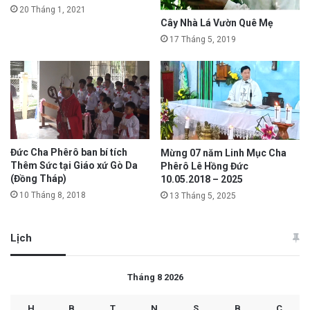
20 Tháng 1, 2021
Cây Nhà Lá Vườn Quê Mẹ
17 Tháng 5, 2019
Đức Cha Phêrô ban bí tích
Mừng 07 năm Linh Mục Cha
Thêm Sức tại Giáo xứ Gò Da
Phêrô Lê Hồng Đức
(Đồng Tháp)
10.05.2018 – 2025
10 Tháng 8, 2018
13 Tháng 5, 2025
Lịch
Tháng 8 2026
H
B
T
N
S
B
C