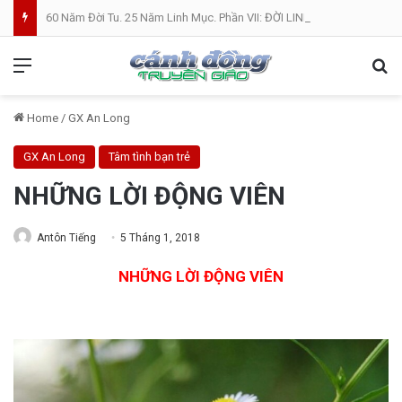
60 Năm Đời Tu. 25 Năm Linh Mục. Phần VII: ĐỜI LINH MỤC. Cả Nổ
Menu
Se
Home
/
GX An Long
GX An Long
Tâm tình bạn trẻ
NHỮNG LỜI ĐỘNG VIÊN
Antôn Tiếng
5 Tháng 1, 2018
NHỮNG LỜI ĐỘNG VIÊN