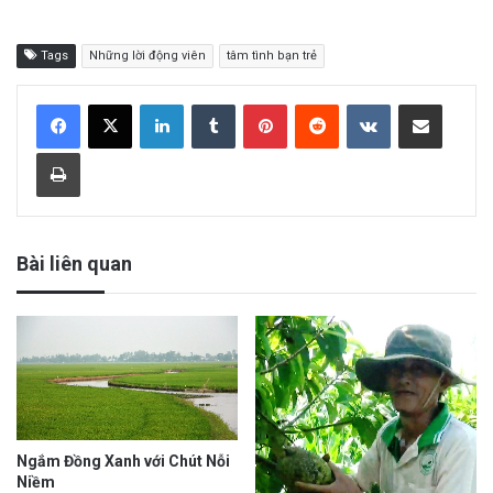
Tags
Những lời động viên
tâm tình bạn trẻ
LinkedIn
Tumblr
Pinterest
Reddit
VKontakte
Share via Email
Print
Bài liên quan
Ngắm Đồng Xanh với Chút Nỗi
Niềm