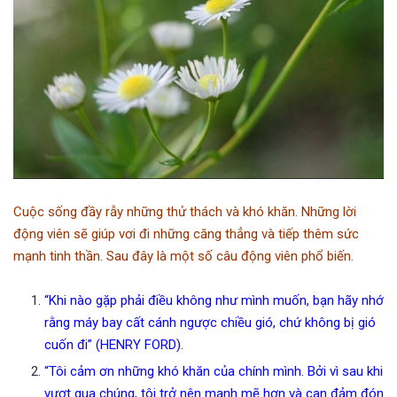
Cuộc sống đầy rẫy những thử thách và khó khăn. Những lời
động viên sẽ giúp vơi đi những căng thẳng và tiếp thêm sức
mạnh tinh thần. Sau đây là một số câu động viên phổ biến.
“Khi nào gặp phải điều không như mình muốn, bạn hãy nhớ
rằng máy bay cất cánh ngược chiều gió, chứ không bị gió
cuốn đi” (HENRY FORD).
“Tôi cảm ơn những khó khăn của chính mình. Bởi vì sau khi
vượt qua chúng, tôi trở nên mạnh mẽ hơn và can đảm đón