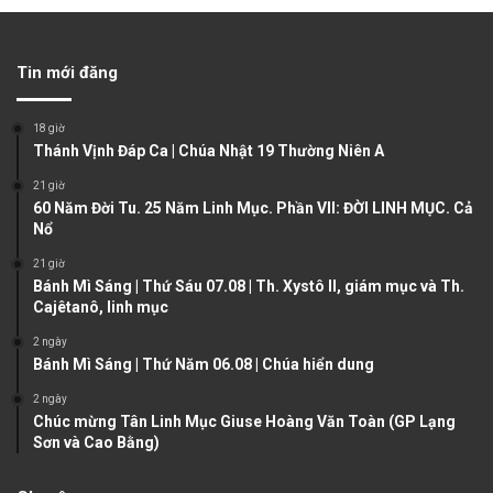
e
x
v
t
Tin mới đăng
i
p
o
a
18 giờ
u
g
Thánh Vịnh Đáp Ca | Chúa Nhật 19 Thường Niên A
s
e
21 giờ
60 Năm Đời Tu. 25 Năm Linh Mục. Phần VII: ĐỜI LINH MỤC. Cả
p
Nổ
a
21 giờ
g
Bánh Mì Sáng | Thứ Sáu 07.08 | Th. Xystô II, giám mục và Th.
e
Cajêtanô, linh mục
2 ngày
Bánh Mì Sáng | Thứ Năm 06.08 | Chúa hiển dung
2 ngày
Chúc mừng Tân Linh Mục Giuse Hoàng Văn Toàn (GP Lạng
Sơn và Cao Bằng)