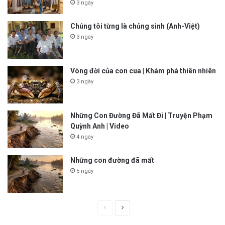
3 ngày
Chúng tôi từng là chủng sinh (Anh-Việt)
3 ngày
Vòng đời của con cua | Khám phá thiên nhiên
3 ngày
Những Con Đường Đã Mất Đi | Truyện Phạm
Quỳnh Anh | Video
4 ngày
Những con đường đã mất
5 ngày
P
N
r
e