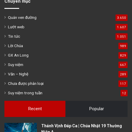
Chuyên mục
Quán ven đường
3.650
Lướt web
1.607
Tin tức
1.051
Lời Chúa
989
GX An Long
829
Suy niệm
667
Văn – Nghệ
289
Chưa được phân loại
117
Suy niệm trong tuần
12
Recent
Popular
Thánh Vịnh Đáp Ca | Chúa Nhật 19 Thường