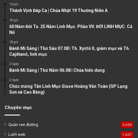
o
a
16 giờ
u
g
Thánh Vịnh Đáp Ca | Chúa Nhật 19 Thường Niên A
s
e
18 giờ
60 Năm Đời Tu. 25 Năm Linh Mục. Phần VII: ĐỜI LINH MỤC. Cả
p
Nổ
a
18 giờ
g
Bánh Mì Sáng | Thứ Sáu 07.08 | Th. Xystô II, giám mục và Th.
e
Cajêtanô, linh mục
2 ngày
Bánh Mì Sáng | Thứ Năm 06.08 | Chúa hiển dung
2 ngày
Chúc mừng Tân Linh Mục Giuse Hoàng Văn Toàn (GP Lạng
Sơn và Cao Bằng)
Chuyên mục
Quán ven đường
3.650
Lướt web
1.607