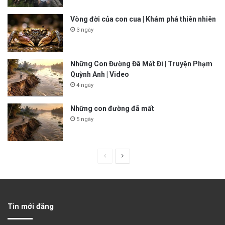
Vòng đời của con cua | Khám phá thiên nhiên
3 ngày
Những Con Đường Đã Mất Đi | Truyện Phạm
Quỳnh Anh | Video
4 ngày
Những con đường đã mất
5 ngày
P
N
r
e
e
x
v
t
Tin mới đăng
i
p