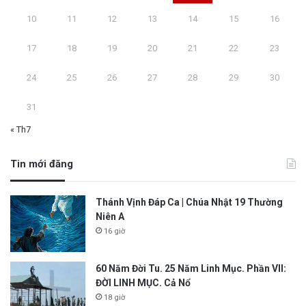
10
11
12
13
14
15
16
17
18
19
20
21
22
23
24
25
26
27
28
29
30
31
« Th7
Tin mới đăng
Thánh Vịnh Đáp Ca | Chúa Nhật 19 Thường
Niên A
16 giờ
60 Năm Đời Tu. 25 Năm Linh Mục. Phần VII:
ĐỜI LINH MỤC. Cả Nổ
18 giờ