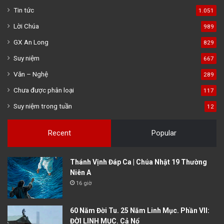
Tin tức
1.051
Lời Chúa
989
GX An Long
829
Suy niệm
667
Văn – Nghệ
289
Chưa được phân loại
117
Suy niệm trong tuần
12
Recent
Popular
Thánh Vịnh Đáp Ca | Chúa Nhật 19 Thường
Niên A
16 giờ
60 Năm Đời Tu. 25 Năm Linh Mục. Phần VII:
ĐỜI LINH MỤC. Cả Nổ