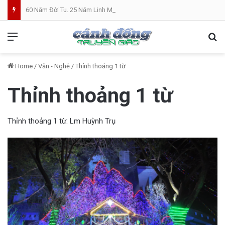
60 Năm Đời Tu. 25 Năm Linh Mục. Phần VII: ĐỜI LINH MỤC. Cả Nổ
Menu
Se
Home
/
Văn - Nghệ
/
Thỉnh thoảng 1 từ
Thỉnh thoảng 1 từ
Thỉnh thoảng 1 từ: Lm Huỳnh Trụ