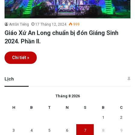
Antôn Tiếng
17 Tháng 12, 2024
999
Giáo Xứ An Long chuẩn bị đón Giáng Sinh
2024. Phần II.
Chi tiết »
Lịch
Tháng 8 2026
H
B
T
N
S
B
C
1
2
3
4
5
6
7
8
9