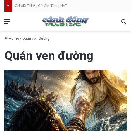
CN.XIX.TN.A | Cứ Yên Tâm | NVT
Menu
Se
Home
/
Quán ven đường
Quán ven đường