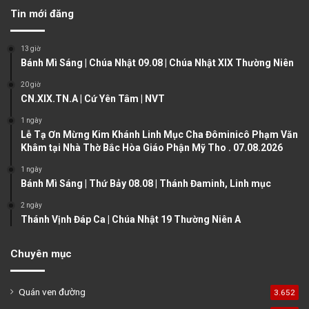
v
t
Tin mới đăng
i
p
o
a
13 giờ
u
g
Bánh Mì Sáng | Chúa Nhật 09.08 | Chúa Nhật XIX Thường Niên
s
e
20 giờ
CN.XIX.TN.A | Cứ Yên Tâm | NVT
p
a
1 ngày
Lễ Tạ Ơn Mừng Kim Khánh Linh Mục Cha Đôminicô Phạm Văn
g
Khâm tại Nhà Thờ Bắc Hòa Giáo Phận Mỹ Tho . 07.08.2026
e
1 ngày
Bánh Mì Sáng | Thứ Bảy 08.08 | Thánh Đaminh, Linh mục
2 ngày
Thánh Vịnh Đáp Ca | Chúa Nhật 19 Thường Niên A
Chuyên mục
Quán ven đường
3.652