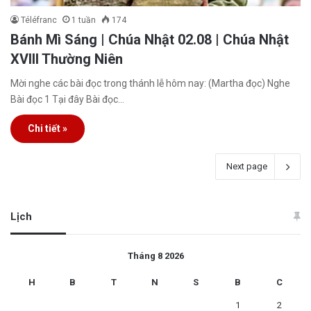
Téléfranc
1 tuần
174
Bánh Mì Sáng | Chúa Nhật 02.08 | Chúa Nhật
XVIII Thường Niên
Mời nghe các bài đọc trong thánh lễ hôm nay: (Martha đọc) Nghe
Bài đọc 1 Tại đây Bài đọc…
Chi tiết »
Next page
Lịch
Tháng 8 2026
H
B
T
N
S
B
C
1
2