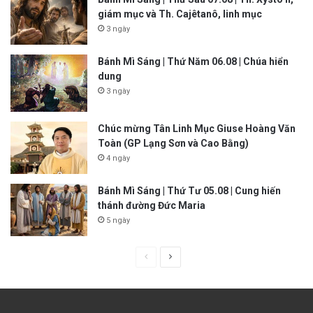
giám mục và Th. Cajêtanô, linh mục
3 ngày
Bánh Mì Sáng | Thứ Năm 06.08 | Chúa hiển
dung
3 ngày
Chúc mừng Tân Linh Mục Giuse Hoàng Văn
Toàn (GP Lạng Sơn và Cao Bằng)
4 ngày
Bánh Mì Sáng | Thứ Tư 05.08 | Cung hiến
thánh đường Đức Maria
5 ngày
P
N
r
e
e
x