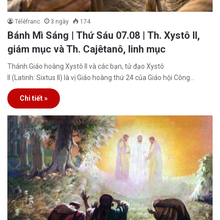
Téléfranc
3 ngày
174
Bánh Mì Sáng | Thứ Sáu 07.08 | Th. Xystô II,
giám mục và Th. Cajêtanô, linh mục
Thánh Giáo hoàng Xystô II và các bạn, tử đạo Xystô
II (Latinh: Sixtus II) là vị Giáo hoàng thứ 24 của Giáo hội Công…
Chi tiết »