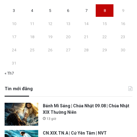
3
4
5
6
7
8
9
10
11
12
13
14
15
16
17
18
19
20
21
22
23
24
25
26
27
28
29
30
31
« Th7
Tin mới đăng
Bánh Mì Sáng | Chúa Nhật 09.08 | Chúa Nhật
XIX Thường Niên
13 giờ
CN.XIX.TN.A | Cứ Yên Tâm | NVT