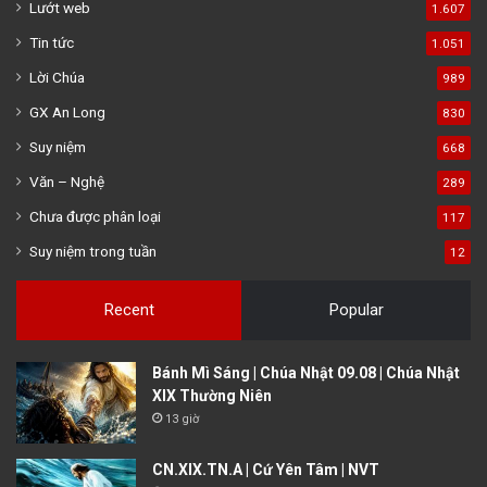
Lướt web
1.607
Tin tức
1.051
Lời Chúa
989
GX An Long
830
Suy niệm
668
Văn – Nghệ
289
Chưa được phân loại
117
Suy niệm trong tuần
12
Recent
Popular
Bánh Mì Sáng | Chúa Nhật 09.08 | Chúa Nhật
XIX Thường Niên
13 giờ
CN.XIX.TN.A | Cứ Yên Tâm | NVT