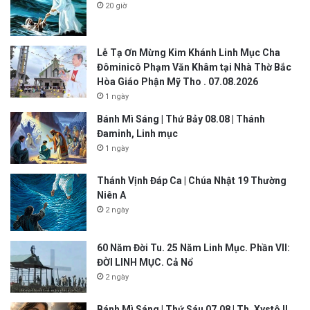
20 giờ
Lễ Tạ Ơn Mừng Kim Khánh Linh Mục Cha
Đôminicô Phạm Văn Khâm tại Nhà Thờ Bắc
Hòa Giáo Phận Mỹ Tho . 07.08.2026
1 ngày
Bánh Mì Sáng | Thứ Bảy 08.08 | Thánh
Đaminh, Linh mục
1 ngày
Thánh Vịnh Đáp Ca | Chúa Nhật 19 Thường
Niên A
2 ngày
60 Năm Đời Tu. 25 Năm Linh Mục. Phần VII:
ĐỜI LINH MỤC. Cả Nổ
2 ngày
Bánh Mì Sáng | Thứ Sáu 07.08 | Th. Xystô II,