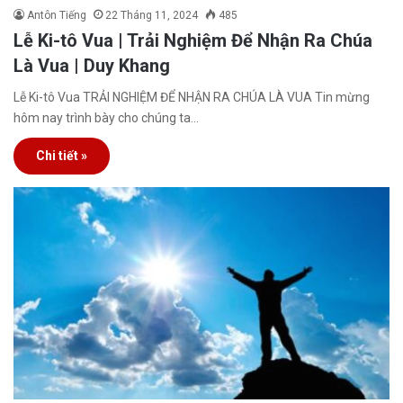
Antôn Tiếng
22 Tháng 11, 2024
485
Lễ Ki-tô Vua | Trải Nghiệm Để Nhận Ra Chúa
Là Vua | Duy Khang
Lễ Ki-tô Vua TRẢI NGHIỆM ĐỂ NHẬN RA CHÚA LÀ VUA Tin mừng
hôm nay trình bày cho chúng ta…
Chi tiết »