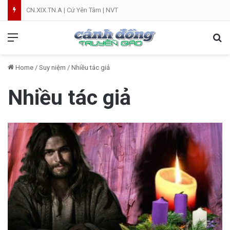
CN.XIX.TN.A | Cứ Yên Tâm | NVT
Menu
Se
Home
/
Suy niệm
/
Nhiều tác giả
Nhiều tác giả