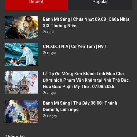
Recent
Popular
Bánh Mì Sáng | Chúa Nhật 09.08 | Chúa Nhật
XIX Thường Niên
4 giờ
CN.XIX.TN.A | Cứ Yên Tâm | NVT
10 giờ
Lễ Tạ Ơn Mừng Kim Khánh Linh Mục Cha
Đôminicô Phạm Văn Khâm tại Nhà Thờ Bắc
Hòa Giáo Phận Mỹ Tho . 07.08.2026
23 giờ
Bánh Mì Sáng | Thứ Bảy 08.08 | Thánh
Đaminh, Linh mục
1 ngày
Thống kê