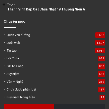
2 ngày
Thánh Vịnh Đáp Ca | Chúa Nhật 19 Thường Niên A
Chuyên mục
Quán ven đường
3.652
Lướt web
1.607
Tin tức
1.051
Lời Chúa
989
GX An Long
830
Suy niệm
668
Văn – Nghệ
289
Chưa được phân loại
117
Suy niệm trong tuần
12