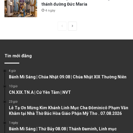
thánh đường Đức Maria
4 ngày
P
N
r
e
e
x
v
t
Tin mới đăng
i
p
o
a
4 giờ
u
g
Bánh Mì Sáng | Chúa Nhật 09.08 | Chúa Nhật XIX Thường Niên
s
e
10 giờ
CN.XIX.TN.A | Cứ Yên Tâm | NVT
p
a
23 giờ
Lễ Tạ Ơn Mừng Kim Khánh Linh Mục Cha Đôminicô Phạm Văn
g
Khâm tại Nhà Thờ Bắc Hòa Giáo Phận Mỹ Tho . 07.08.2026
e
1 ngày
Bánh Mì Sáng | Thứ Bảy 08.08 | Thánh Đaminh, Linh mục