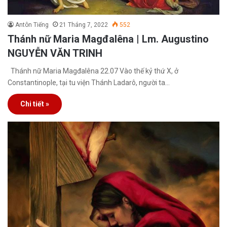
Antôn Tiếng
21 Tháng 7, 2022
552
Thánh nữ Maria Magđalêna | Lm. Augustino
NGUYỄN VĂN TRINH
Thánh nữ Maria Magđalêna 22.07 Vào thế kỷ thứ X, ở
Constantinople, tại tu viện Thánh Ladarô, người ta…
Chi tiết »