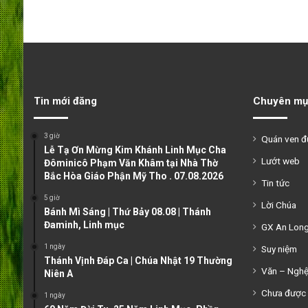
Tin mới đăng
Chuyên mụ
3 giờ
Quán ven 
Lễ Tạ Ơn Mừng Kim Khánh Linh Mục Cha
Lướt web
Đôminicô Phạm Văn Khâm tại Nhà Thờ
Bắc Hòa Giáo Phận Mỹ Tho . 07.08.2026
Tin tức
5 giờ
Lời Chúa
Bánh Mì Sáng | Thứ Bảy 08.08 | Thánh
Đaminh, Linh mục
GX An Lon
1 ngày
Suy niệm
Thánh Vịnh Đáp Ca | Chúa Nhật 19 Thường
Văn – Ngh
Niên A
Chưa được 
1 ngày