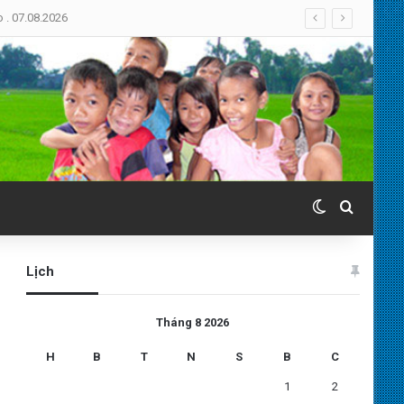
Switch skin
Search 
Lịch
Tháng 8 2026
H
B
T
N
S
B
C
1
2