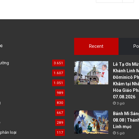
c
Recent
Po
đường
3.651
Lễ Tạ Ơn Mừ
Khánh Linh 
1.607
Đôminicô P
1.051
Khâm tại Nh
Hòa Giáo Ph
989
07.08.2026
g
830
3 giờ
667
Bánh Mì Sáng
08.08 | Thán
ệ
289
Linh mục
phân loại
117
5 giờ