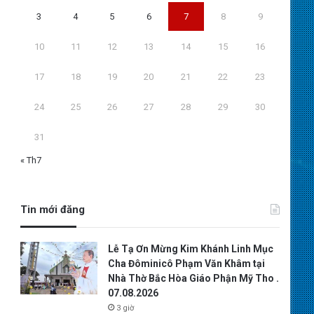
3
4
5
6
7
8
9
10
11
12
13
14
15
16
17
18
19
20
21
22
23
24
25
26
27
28
29
30
31
« Th7
Tin mới đăng
Lễ Tạ Ơn Mừng Kim Khánh Linh Mục
Cha Đôminicô Phạm Văn Khâm tại
Nhà Thờ Bắc Hòa Giáo Phận Mỹ Tho .
07.08.2026
3 giờ