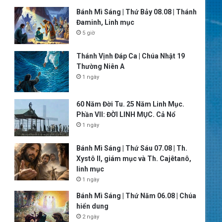
Bánh Mì Sáng | Thứ Bảy 08.08 | Thánh
Đaminh, Linh mục
5 giờ
Thánh Vịnh Đáp Ca | Chúa Nhật 19
Thường Niên A
1 ngày
60 Năm Đời Tu. 25 Năm Linh Mục.
Phần VII: ĐỜI LINH MỤC. Cả Nổ
1 ngày
Bánh Mì Sáng | Thứ Sáu 07.08 | Th.
Xystô II, giám mục và Th. Cajêtanô,
linh mục
1 ngày
Bánh Mì Sáng | Thứ Năm 06.08 | Chúa
hiển dung
2 ngày