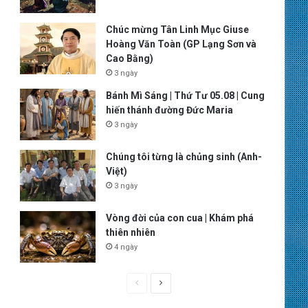
Chúc mừng Tân Linh Mục Giuse
Hoàng Văn Toàn (GP Lạng Sơn và
Cao Bằng)
3 ngày
Bánh Mì Sáng | Thứ Tư 05.08 | Cung
hiến thánh đường Đức Maria
3 ngày
Chúng tôi từng là chủng sinh (Anh-
Việt)
3 ngày
Vòng đời của con cua | Khám phá
thiên nhiên
4 ngày
P
N
r
e