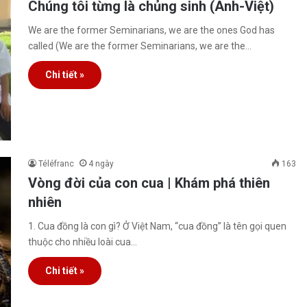
Chúng tôi từng là chủng sinh (Anh-Việt)
We are the former Seminarians, we are the ones God has
called (We are the former Seminarians, we are the…
Chi tiết »
Téléfranc
4 ngày
163
Vòng đời của con cua | Khám phá thiên
nhiên
1. Cua đồng là con gì? Ở Việt Nam, “cua đồng” là tên gọi quen
thuộc cho nhiều loài cua…
Chi tiết »