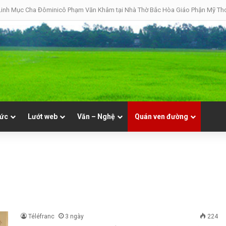
08 | Thánh Đaminh, Linh mục
tức
Lướt web
Văn – Nghệ
Quán ven đường
Téléfranc
3 ngày
224