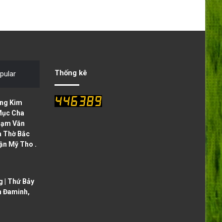
Thống kê
pular
ng Kim
Mục Cha
hạm Văn
à Thờ Bắc
ận Mỹ Tho .
 | Thứ Bảy
h Đaminh,