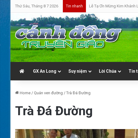
Thứ Sáu, Tháng 8 7 2026
Bánh Mì Sáng | Thứ Bảy 08.
Tin nhanh
GX An Long
Suy niệm
Lời Chúa
Tin 
Home
/
Quán ven đường
/
Trà Đá Đường
Trà Đá Đường