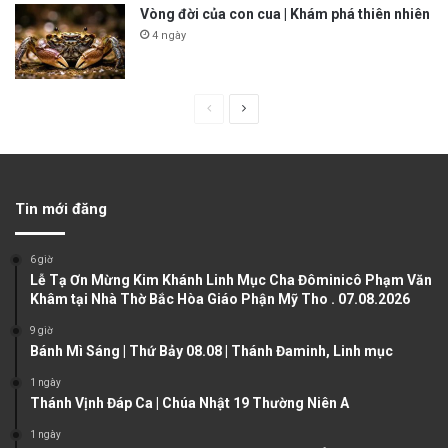
Vòng đời của con cua | Khám phá thiên nhiên
4 ngày
P
N
r
e
e
x
v
t
Tin mới đăng
i
p
o
a
6 giờ
u
g
Lễ Tạ Ơn Mừng Kim Khánh Linh Mục Cha Đôminicô Phạm Văn
Khâm tại Nhà Thờ Bắc Hòa Giáo Phận Mỹ Tho . 07.08.2026
s
e
9 giờ
p
Bánh Mì Sáng | Thứ Bảy 08.08 | Thánh Đaminh, Linh mục
a
1 ngày
g
Thánh Vịnh Đáp Ca | Chúa Nhật 19 Thường Niên A
e
1 ngày