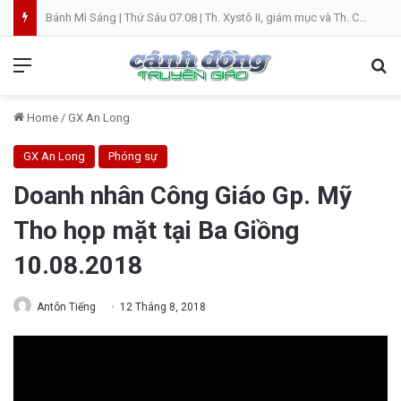
Bánh Mì Sáng | Thứ Sáu 07.08 | Th. Xystô II, giám mục và Th. Cajêtanô, linh mục
Menu
Se
Home
/
GX An Long
GX An Long
Phóng sự
Doanh nhân Công Giáo Gp. Mỹ
Tho họp mặt tại Ba Giồng
10.08.2018
Antôn Tiếng
12 Tháng 8, 2018