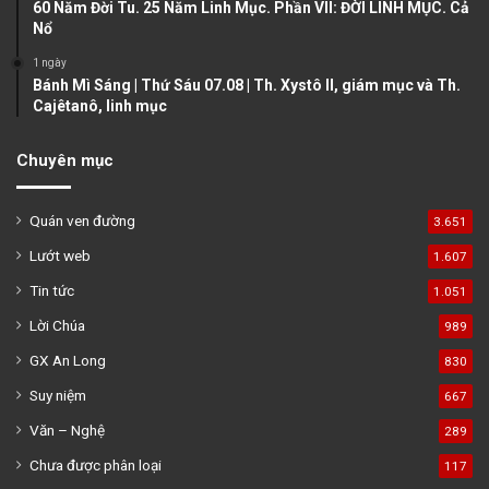
60 Năm Đời Tu. 25 Năm Linh Mục. Phần VII: ĐỜI LINH MỤC. Cả
Nổ
1 ngày
Bánh Mì Sáng | Thứ Sáu 07.08 | Th. Xystô II, giám mục và Th.
Cajêtanô, linh mục
Chuyên mục
Quán ven đường
3.651
Lướt web
1.607
Tin tức
1.051
Lời Chúa
989
GX An Long
830
Suy niệm
667
Văn – Nghệ
289
Chưa được phân loại
117