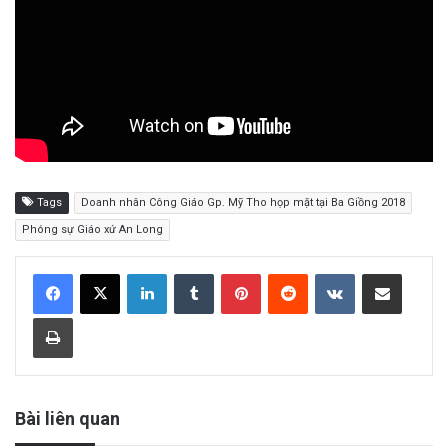
Tags
Doanh nhân Công Giáo Gp. Mỹ Tho họp mặt tại Ba Giồng 2018
Phóng sự Giáo xứ An Long
LinkedIn
Tumblr
Pinterest
Reddit
VKontakte
Share via Email
Print
Bài liên quan