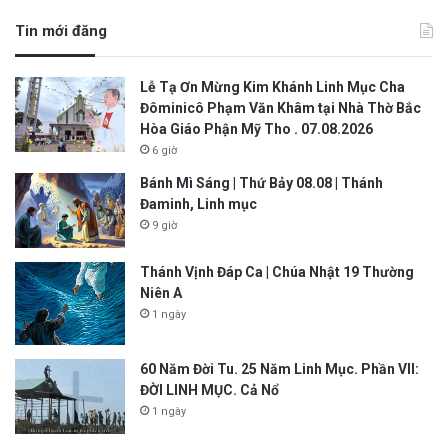
Tin mới đăng
Lễ Tạ Ơn Mừng Kim Khánh Linh Mục Cha
Đôminicô Phạm Văn Khâm tại Nhà Thờ Bắc
Hòa Giáo Phận Mỹ Tho . 07.08.2026
6 giờ
Bánh Mì Sáng | Thứ Bảy 08.08 | Thánh
Đaminh, Linh mục
9 giờ
Thánh Vịnh Đáp Ca | Chúa Nhật 19 Thường
Niên A
1 ngày
60 Năm Đời Tu. 25 Năm Linh Mục. Phần VII:
ĐỜI LINH MỤC. Cả Nổ
1 ngày