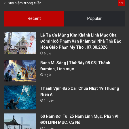
Suy niệm trong tuần
12
Recent
Popular
Lễ Tạ Ơn Mừng Kim Khánh Linh Mục Cha
Đôminicô Phạm Văn Khâm tại Nhà Thờ Bắc
Hòa Giáo Phận Mỹ Tho . 07.08.2026
6 giờ
Bánh Mì Sáng | Thứ Bảy 08.08 | Thánh
Đaminh, Linh mục
9 giờ
Thánh Vịnh Đáp Ca | Chúa Nhật 19 Thường
Niên A
1 ngày
60 Năm Đời Tu. 25 Năm Linh Mục. Phần VII:
ĐỜI LINH MỤC. Cả Nổ
1 ngày