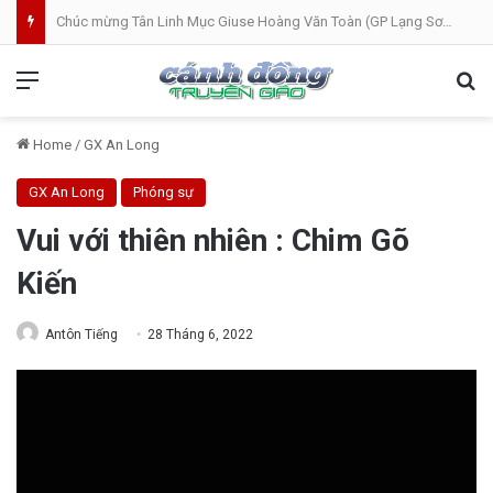
Chúc mừng Tân Linh Mục Giuse Hoàng Văn Toàn (GP Lạng Sơn và Cao Bằng)
Menu
Se
Home
/
GX An Long
GX An Long
Phóng sự
Vui với thiên nhiên : Chim Gõ
Kiến
Antôn Tiếng
28 Tháng 6, 2022