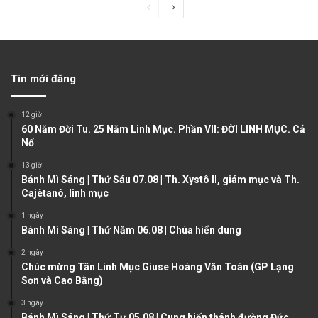
P
N
r
e
e
x
v
t
Tin mới đăng
i
p
o
a
12 giờ
u
g
60 Năm Đời Tu. 25 Năm Linh Mục. Phần VII: ĐỜI LINH MỤC. Cả
Nổ
s
e
13 giờ
p
Bánh Mì Sáng | Thứ Sáu 07.08 | Th. Xystô II, giám mục và Th.
a
Cajêtanô, linh mục
g
1 ngày
e
Bánh Mì Sáng | Thứ Năm 06.08 | Chúa hiển dung
2 ngày
Chúc mừng Tân Linh Mục Giuse Hoàng Văn Toàn (GP Lạng
Sơn và Cao Bằng)
3 ngày
Bánh Mì Sáng | Thứ Tư 05.08 | Cung hiến thánh đường Đức