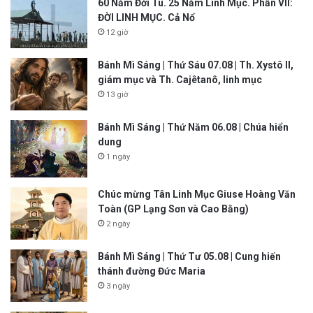
60 Năm Đời Tu. 25 Năm Linh Mục. Phần VII:
ĐỜI LINH MỤC. Cả Nổ
12 giờ
Bánh Mì Sáng | Thứ Sáu 07.08 | Th. Xystô II,
giám mục và Th. Cajêtanô, linh mục
13 giờ
Bánh Mì Sáng | Thứ Năm 06.08 | Chúa hiển
dung
1 ngày
Chúc mừng Tân Linh Mục Giuse Hoàng Văn
Toàn (GP Lạng Sơn và Cao Bằng)
2 ngày
Bánh Mì Sáng | Thứ Tư 05.08 | Cung hiến
thánh đường Đức Maria
3 ngày