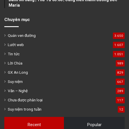
Maria
Chuyên mục
Quán ven đường
3.650
Lướt web
1.607
Tin tức
1.051
Lời Chúa
989
GX An Long
829
Suy niệm
667
Văn – Nghệ
289
Chưa được phân loại
117
Suy niệm trong tuần
12
Recent
Popular