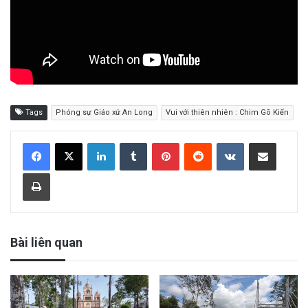
Tags
Phóng sự Giáo xứ An Long
Vui với thiên nhiên : Chim Gõ Kiến
LinkedIn
Tumblr
Pinterest
Reddit
VKontakte
Share via Email
Print
Bài liên quan