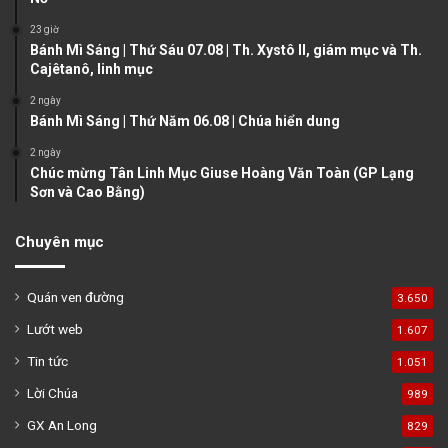
a
23 giờ
g
Bánh Mì Sáng | Thứ Sáu 07.08 | Th. Xystô II, giám mục và Th.
e
Cajêtanô, linh mục
2 ngày
Bánh Mì Sáng | Thứ Năm 06.08 | Chúa hiển dung
2 ngày
Chúc mừng Tân Linh Mục Giuse Hoàng Văn Toàn (GP Lạng
Sơn và Cao Bằng)
Chuyên mục
Quán ven đường
3.650
Lướt web
1.607
Tin tức
1.051
Lời Chúa
989
GX An Long
829