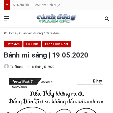
60 Năm Đời Tu. 25 Năm Linh Mục. Phần VII: ĐỜI LINH MỤC. Cả Nổ
Menu
Se
Home
/
Quán ven đường
/
Café đen
Café đen
Lời Chúa
Panô Chúa Nhật
Bánh mì sáng | 19.05.2020
Téléfranc
18 Tháng 5, 2020