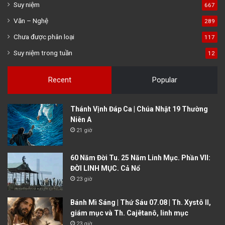
Suy niệm
667
Văn – Nghệ
289
Chưa được phân loại
117
Suy niệm trong tuần
12
Recent
Popular
Thánh Vịnh Đáp Ca | Chúa Nhật 19 Thường
Niên A
21 giờ
60 Năm Đời Tu. 25 Năm Linh Mục. Phần VII:
ĐỜI LINH MỤC. Cả Nổ
23 giờ
Bánh Mì Sáng | Thứ Sáu 07.08 | Th. Xystô II,
giám mục và Th. Cajêtanô, linh mục
23 giờ