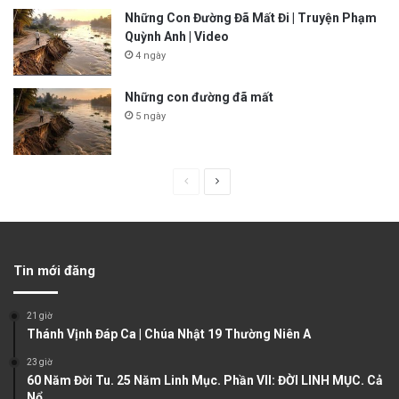
Những Con Đường Đã Mất Đi | Truyện Phạm
Quỳnh Anh | Video
4 ngày
Những con đường đã mất
5 ngày
P
N
r
e
e
x
v
t
Tin mới đăng
i
p
o
a
21 giờ
u
g
Thánh Vịnh Đáp Ca | Chúa Nhật 19 Thường Niên A
s
e
23 giờ
60 Năm Đời Tu. 25 Năm Linh Mục. Phần VII: ĐỜI LINH MỤC. Cả
p
Nổ