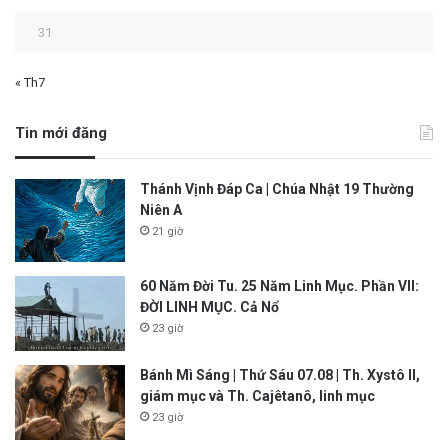
31
« Th7
Tin mới đăng
Thánh Vịnh Đáp Ca | Chúa Nhật 19 Thường
Niên A
21 giờ
60 Năm Đời Tu. 25 Năm Linh Mục. Phần VII:
ĐỜI LINH MỤC. Cả Nổ
23 giờ
Bánh Mì Sáng | Thứ Sáu 07.08 | Th. Xystô II,
giám mục và Th. Cajêtanô, linh mục
23 giờ