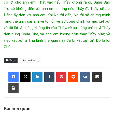
có lợi cho anh em. Thật vậy, nếu Thầy không ra đi, Đấng Bảo
Trợ sẽ không đến với anh em; nhưng nếu Thầy đi, Thầy sẽ sai
Đấng ấy đến với anh em. Khi Người đến, Người sẽ chứng minh
rằng thế gian sai lầm về tội lỗi, về sự công chính và việc xét xử:
về tội lỗi: vì chúng không tin vào Thầy; về sự công chính: vì Thầy
đến cùng Chúa Cha, và anh em không còn thấy Thầy nữa; về
việc xét xử: vì Thủ lãnh thế gian này đã bị xét xử rồi.” Đó là lời
Chúa.
Tags
bánh mì sáng
LinkedIn
Tumblr
Pinterest
Reddit
VKontakte
Share via Email
Print
Bài liên quan