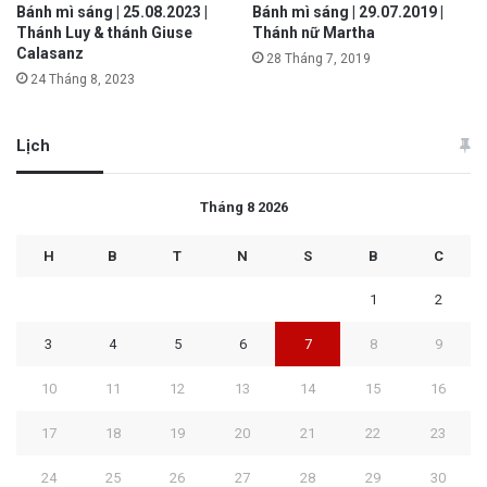
Bánh mì sáng | 25.08.2023 |
Bánh mì sáng | 29.07.2019 |
Thánh Luy & thánh Giuse
Thánh nữ Martha
Calasanz
28 Tháng 7, 2019
24 Tháng 8, 2023
Lịch
Tháng 8 2026
H
B
T
N
S
B
C
1
2
3
4
5
6
7
8
9
10
11
12
13
14
15
16
17
18
19
20
21
22
23
24
25
26
27
28
29
30