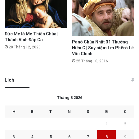
Đức Mẹ là Mẹ Thiên Chúa |
Thánh Vịnh Đáp Ca
Panô Chúa Nhật 31 Thường
28 Tháng 12, 2020
Niên C | Suy niệm Lm Phêrô Lê
Văn Chính
25 Tháng 10, 2016
Lịch
Tháng 8 2026
H
B
T
N
S
B
C
1
2
3
4
5
6
7
8
9