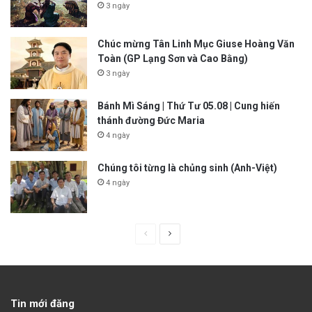
3 ngày
Chúc mừng Tân Linh Mục Giuse Hoàng Văn
Toàn (GP Lạng Sơn và Cao Bằng)
3 ngày
Bánh Mì Sáng | Thứ Tư 05.08 | Cung hiến
thánh đường Đức Maria
4 ngày
Chúng tôi từng là chủng sinh (Anh-Việt)
4 ngày
P
N
r
e
e
x
v
t
Tin mới đăng
i
p