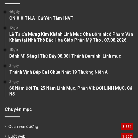
o
a
46 giây
u
g
CN.XIX.TN.A | Cứ Yên Tâm | NVT
s
e
12 giờ
Lễ Tạ Ơn Mừng Kim Khánh Linh Mục Cha Đôminicô Phạm Văn
p
Khâm tại Nhà Thờ Bắc Hòa Giáo Phận Mỹ Tho . 07.08.2026
a
15 giờ
g
Bánh Mì Sáng | Thứ Bảy 08.08 | Thánh Đaminh, Linh mục
e
2 ngày
Thánh Vịnh Đáp Ca | Chúa Nhật 19 Thường Niên A
2 ngày
60 Năm Đời Tu. 25 Năm Linh Mục. Phần VII: ĐỜI LINH MỤC. Cả
Nổ
Chuyên mục
Quán ven đường
3.651
Lướt web
1.607