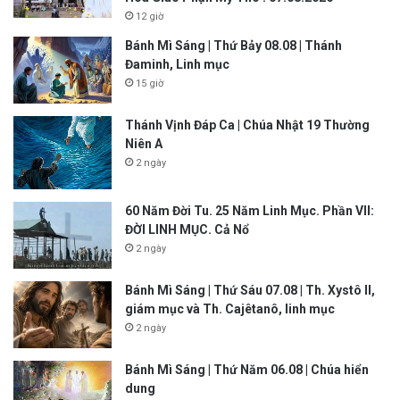
12 giờ
Bánh Mì Sáng | Thứ Bảy 08.08 | Thánh
Đaminh, Linh mục
15 giờ
Thánh Vịnh Đáp Ca | Chúa Nhật 19 Thường
Niên A
2 ngày
60 Năm Đời Tu. 25 Năm Linh Mục. Phần VII:
ĐỜI LINH MỤC. Cả Nổ
2 ngày
Bánh Mì Sáng | Thứ Sáu 07.08 | Th. Xystô II,
giám mục và Th. Cajêtanô, linh mục
2 ngày
Bánh Mì Sáng | Thứ Năm 06.08 | Chúa hiển
dung