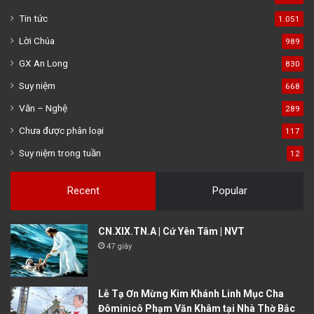
Tin tức
1.051
Lời Chúa
989
GX An Long
830
Suy niệm
668
Văn – Nghệ
289
Chưa được phân loại
117
Suy niệm trong tuần
12
Recent
Popular
CN.XIX.TN.A | Cứ Yên Tâm | NVT
47 giây
Lễ Tạ Ơn Mừng Kim Khánh Linh Mục Cha
Đôminicô Phạm Văn Khâm tại Nhà Thờ Bắc