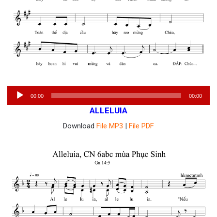
Trình
00:00
00:00
phát
ALLELUIA
âm
Download
File MP3
|
File PDF
thanh