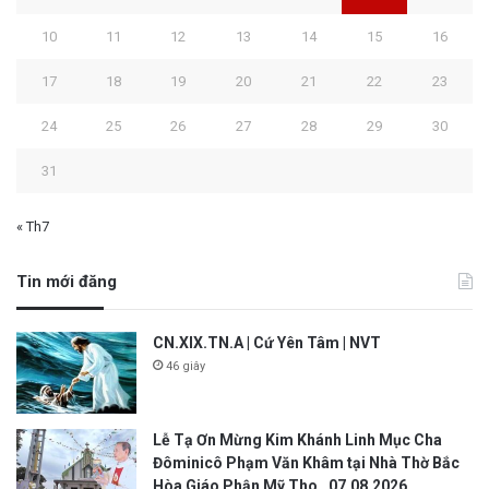
10
11
12
13
14
15
16
17
18
19
20
21
22
23
24
25
26
27
28
29
30
31
« Th7
Tin mới đăng
CN.XIX.TN.A | Cứ Yên Tâm | NVT
46 giây
Lễ Tạ Ơn Mừng Kim Khánh Linh Mục Cha
Đôminicô Phạm Văn Khâm tại Nhà Thờ Bắc
Hòa Giáo Phận Mỹ Tho . 07.08.2026