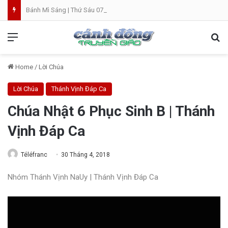
Bánh Mì Sáng | Thứ Sáu 07.08 | Th. Xystô II, giám mục và Th. Cajêtanô, linh mục
Menu
Se
Home
/
Lời Chúa
Lời Chúa
Thánh Vịnh Đáp Ca
Chúa Nhật 6 Phục Sinh B | Thánh
Vịnh Đáp Ca
Téléfranc
30 Tháng 4, 2018
Nhóm Thánh Vịnh NaUy | Thánh Vịnh Đáp Ca