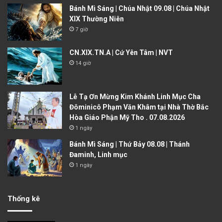
Bánh Mì Sáng | Chúa Nhật 09.08 | Chúa Nhật
XIX Thường Niên
7 giờ
CN.XIX.TN.A | Cứ Yên Tâm | NVT
14 giờ
Lễ Tạ Ơn Mừng Kim Khánh Linh Mục Cha
Đôminicô Phạm Văn Khâm tại Nhà Thờ Bắc
Hòa Giáo Phận Mỹ Tho . 07.08.2026
1 ngày
Bánh Mì Sáng | Thứ Bảy 08.08 | Thánh
Đaminh, Linh mục
1 ngày
Thống kê