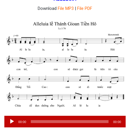
âm
Download
File MP3
|
File PDF
thanh
Trình
00:00
00:00
phát