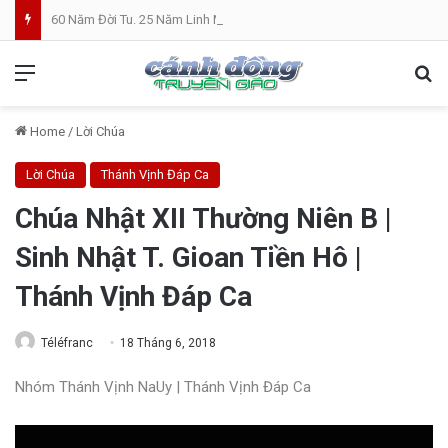
60 Năm Đời Tu. 25 Năm Linh Mục. Phần VII: ĐỜI LINH MỤC. Cả Nổ
Menu
Se
Home
/
Lời Chúa
Lời Chúa
Thánh Vịnh Đáp Ca
Chúa Nhật XII Thường Niên B |
Sinh Nhật T. Gioan Tiền Hô |
Thánh Vịnh Đáp Ca
Téléfranc
18 Tháng 6, 2018
Nhóm Thánh Vịnh NaUy | Thánh Vịnh Đáp Ca