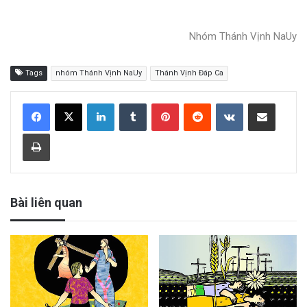
âm
thanh
Nhóm Thánh Vịnh NaUy
Tags
nhóm Thánh Vịnh NaUy
Thánh Vịnh Đáp Ca
LinkedIn
Tumblr
Pinterest
Reddit
VKontakte
Share via Email
Print
Bài liên quan