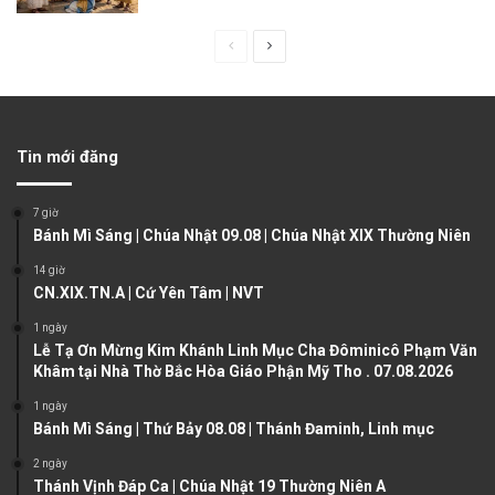
P
N
r
e
e
x
v
t
Tin mới đăng
i
p
o
a
7 giờ
u
g
Bánh Mì Sáng | Chúa Nhật 09.08 | Chúa Nhật XIX Thường Niên
s
e
14 giờ
CN.XIX.TN.A | Cứ Yên Tâm | NVT
p
a
1 ngày
Lễ Tạ Ơn Mừng Kim Khánh Linh Mục Cha Đôminicô Phạm Văn
g
Khâm tại Nhà Thờ Bắc Hòa Giáo Phận Mỹ Tho . 07.08.2026
e
1 ngày
Bánh Mì Sáng | Thứ Bảy 08.08 | Thánh Đaminh, Linh mục
2 ngày
Thánh Vịnh Đáp Ca | Chúa Nhật 19 Thường Niên A