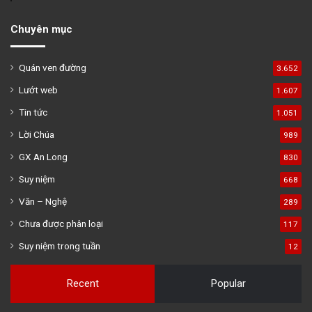
Chuyên mục
Quán ven đường
3.652
Lướt web
1.607
Tin tức
1.051
Lời Chúa
989
GX An Long
830
Suy niệm
668
Văn – Nghệ
289
Chưa được phân loại
117
Suy niệm trong tuần
12
Recent
Popular