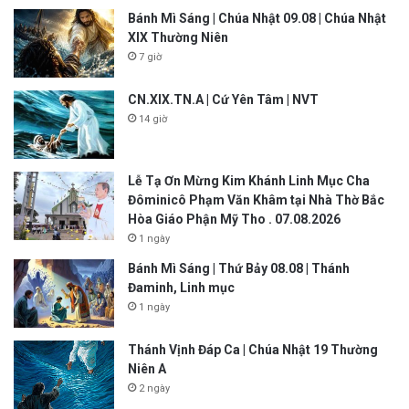
Bánh Mì Sáng | Chúa Nhật 09.08 | Chúa Nhật
XIX Thường Niên
7 giờ
CN.XIX.TN.A | Cứ Yên Tâm | NVT
14 giờ
Lễ Tạ Ơn Mừng Kim Khánh Linh Mục Cha
Đôminicô Phạm Văn Khâm tại Nhà Thờ Bắc
Hòa Giáo Phận Mỹ Tho . 07.08.2026
1 ngày
Bánh Mì Sáng | Thứ Bảy 08.08 | Thánh
Đaminh, Linh mục
1 ngày
Thánh Vịnh Đáp Ca | Chúa Nhật 19 Thường
Niên A
2 ngày