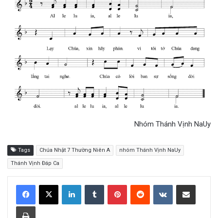
Nhóm Thánh Vịnh NaUy
Tags
Chúa Nhật 7 Thường Niên A
nhóm Thánh Vịnh NaUy
Thánh Vịnh Đáp Ca
LinkedIn
Tumblr
Pinterest
Reddit
VKontakte
Share via Email
Print