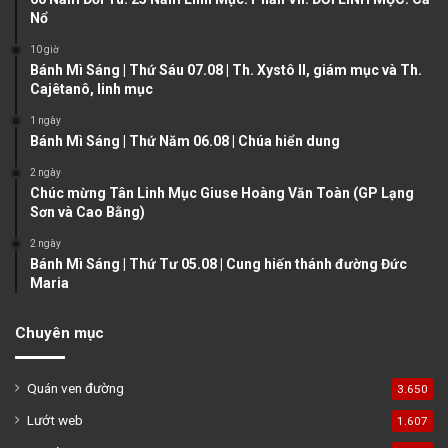
Nổ
s
e
10 giờ
p
Bánh Mì Sáng | Thứ Sáu 07.08 | Th. Xystô II, giám mục và Th.
a
Cajêtanô, linh mục
g
1 ngày
e
Bánh Mì Sáng | Thứ Năm 06.08 | Chúa hiển dung
2 ngày
Chúc mừng Tân Linh Mục Giuse Hoàng Văn Toàn (GP Lạng
Sơn và Cao Bằng)
2 ngày
Bánh Mì Sáng | Thứ Tư 05.08 | Cung hiến thánh đường Đức
Maria
Chuyên mục
Quán ven đường
3.650
Lướt web
1.607