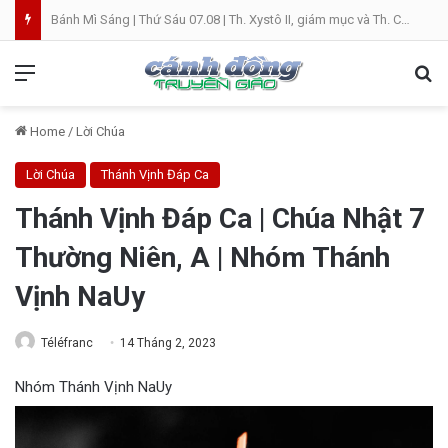
Bánh Mì Sáng | Thứ Sáu 07.08 | Th. Xystô II, giám mục và Th. Cajêtanô, linh mục
Menu
Se
Home
/
Lời Chúa
Lời Chúa
Thánh Vịnh Đáp Ca
Thánh Vịnh Đáp Ca | Chúa Nhật 7
Thường Niên, A | Nhóm Thánh
Vịnh NaUy
Téléfranc
14 Tháng 2, 2023
Nhóm Thánh Vịnh NaUy