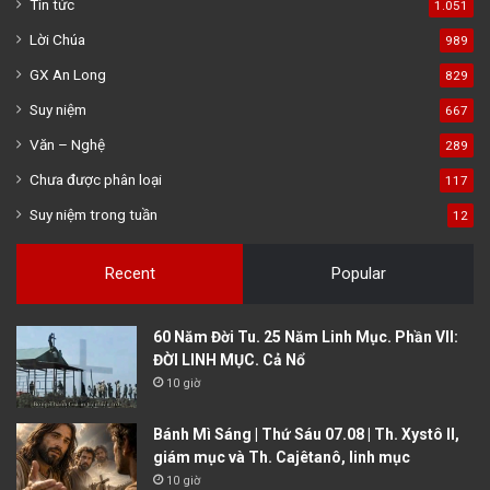
Tin tức
1.051
Lời Chúa
989
GX An Long
829
Suy niệm
667
Văn – Nghệ
289
Chưa được phân loại
117
Suy niệm trong tuần
12
Recent
Popular
60 Năm Đời Tu. 25 Năm Linh Mục. Phần VII:
ĐỜI LINH MỤC. Cả Nổ
10 giờ
Bánh Mì Sáng | Thứ Sáu 07.08 | Th. Xystô II,
giám mục và Th. Cajêtanô, linh mục
10 giờ