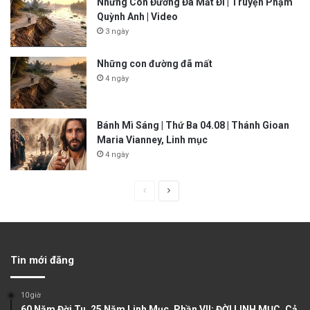
Những Con Đường Đã Mất Đi | Truyện Phạm
Quỳnh Anh | Video
3 ngày
Những con đường đã mất
4 ngày
Bánh Mì Sáng | Thứ Ba 04.08 | Thánh Gioan
Maria Vianney, Linh mục
4 ngày
P
N
r
e
e
x
v
t
Tin mới đăng
i
p
o
a
10 giờ
u
g
60 Năm Đời Tu. 25 Năm Linh Mục. Phần VII: ĐỜI LINH MỤC. Cả