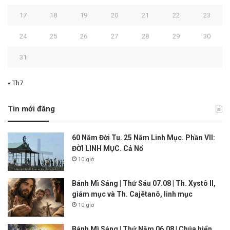
17
18
19
20
21
22
23
24
25
26
27
28
29
30
31
« Th7
Tin mới đăng
60 Năm Đời Tu. 25 Năm Linh Mục. Phần VII:
ĐỜI LINH MỤC. Cả Nổ
10 giờ
Bánh Mì Sáng | Thứ Sáu 07.08 | Th. Xystô II,
giám mục và Th. Cajêtanô, linh mục
10 giờ
Bánh Mì Sáng | Thứ Năm 06.08 | Chúa hiển