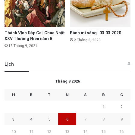
Thánh Vịnh Đáp Ca | Chúa Nhật
Bánh mì sáng | 03.03.2020
XXV Thường Niên năm B
2 Tháng 3, 2020
13 Tháng 9, 2021
Lịch
Tháng 8 2026
H
B
T
N
S
B
C
1
2
3
4
5
6
7
8
9
10
11
12
13
14
15
16