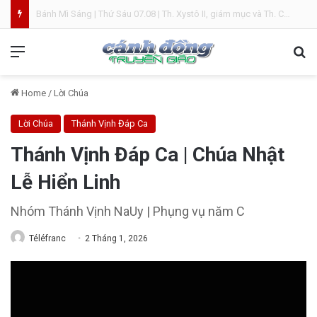
Bánh Mì Sáng | Thứ Năm 06.08 | Chúa hiển dung
Menu
Se
Home
/
Lời Chúa
Lời Chúa
Thánh Vịnh Đáp Ca
Thánh Vịnh Đáp Ca | Chúa Nhật
Lễ Hiển Linh
Nhóm Thánh Vịnh NaUy | Phụng vụ năm C
Téléfranc
2 Tháng 1, 2026