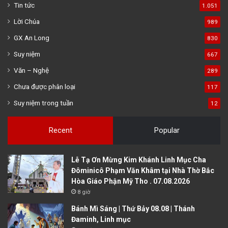
Tin tức
1.051
Lời Chúa
989
GX An Long
830
Suy niệm
667
Văn – Nghệ
289
Chưa được phân loại
117
Suy niệm trong tuần
12
Recent
Popular
Lễ Tạ Ơn Mừng Kim Khánh Linh Mục Cha
Đôminicô Phạm Văn Khâm tại Nhà Thờ Bắc
Hòa Giáo Phận Mỹ Tho . 07.08.2026
8 giờ
Bánh Mì Sáng | Thứ Bảy 08.08 | Thánh
Đaminh, Linh mục