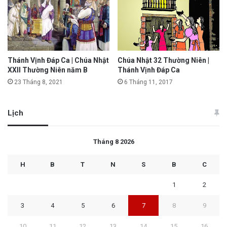
Thánh Vịnh Đáp Ca | Chúa Nhật
Chúa Nhật 32 Thường Niên |
XXII Thường Niên năm B
Thánh Vịnh Đáp Ca
23 Tháng 8, 2021
6 Tháng 11, 2017
Lịch
Tháng 8 2026
H
B
T
N
S
B
C
1
2
3
4
5
6
7
8
9
10
11
12
13
14
15
16