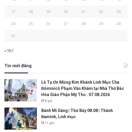
17
18
19
20
21
22
23
24
25
26
27
28
29
30
31
« Th7
Tin mới đăng
Lễ Tạ Ơn Mừng Kim Khánh Linh Mục Cha
Đôminicô Phạm Văn Khâm tại Nhà Thờ Bắc
Hòa Giáo Phận Mỹ Tho . 07.08.2026
8 giờ
Bánh Mì Sáng | Thứ Bảy 08.08 | Thánh
Đaminh, Linh mục
11 giờ