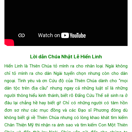
Lời dẫn Chúa Nhật Lễ Hiển Linh
Hiển Linh là Thiên Chúa tỏ mình ra cho nhân loại. Ngài không
chỉ tỏ mình ra cho dân Ngài tuyển chọn nhưng còn cho dân
ngoại. Tình yêu và ơn Cứu độ của Thiên Chúa dành cho “mọi
dân tộc trên địa cầu” nhưng ngay cả những luật sĩ là những
người thông hiểu kinh thánh, biết rõ Đấng Cứu Thế sẽ sinh ra ở
đâu lại chẳng hề hay biết gì! Chỉ có những người có tâm hồn
đơn sơ như các mục đồng và các Đạo sĩ Phương đông dù
không biết gì về Thiên Chúa nhưng có lòng khao khát tìm kiếm
Chân Thiện Mỹ thì nhận ra ánh sao và tìm kiếm Con Một Thiên