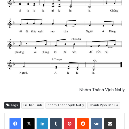
Nhóm Thánh Vịnh NaUy
Tags
Lễ Hiển Linh
nhóm Thánh Vịnh NaUy
Thánh Vịnh Đáp Ca
LinkedIn
Tumblr
Pinterest
Reddit
VKontakte
Share via Email