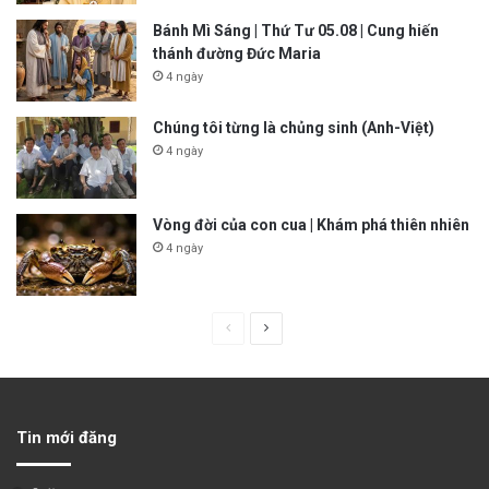
Bánh Mì Sáng | Thứ Tư 05.08 | Cung hiến
thánh đường Đức Maria
4 ngày
Chúng tôi từng là chủng sinh (Anh-Việt)
4 ngày
Vòng đời của con cua | Khám phá thiên nhiên
4 ngày
P
N
r
e
e
x
v
t
Tin mới đăng
i
p
o
a