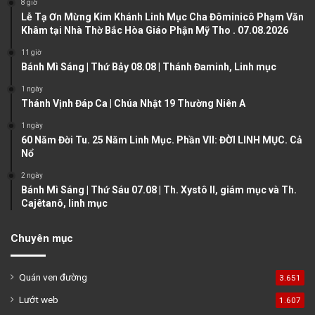
8 giờ
u
g
Lễ Tạ Ơn Mừng Kim Khánh Linh Mục Cha Đôminicô Phạm Văn
Khâm tại Nhà Thờ Bắc Hòa Giáo Phận Mỹ Tho . 07.08.2026
s
e
11 giờ
p
Bánh Mì Sáng | Thứ Bảy 08.08 | Thánh Đaminh, Linh mục
a
1 ngày
g
Thánh Vịnh Đáp Ca | Chúa Nhật 19 Thường Niên A
e
1 ngày
60 Năm Đời Tu. 25 Năm Linh Mục. Phần VII: ĐỜI LINH MỤC. Cả
Nổ
2 ngày
Bánh Mì Sáng | Thứ Sáu 07.08 | Th. Xystô II, giám mục và Th.
Cajêtanô, linh mục
Chuyên mục
Quán ven đường
3.651
Lướt web
1.607