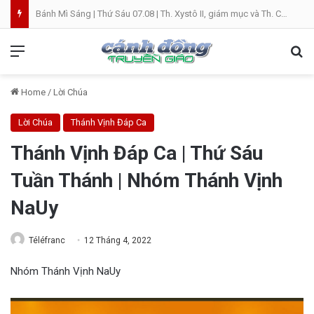
Bánh Mì Sáng | Thứ Sáu 07.08 | Th. Xystô II, giám mục và Th. Cajêtanô, linh mục
Menu
Se
Home
/
Lời Chúa
Lời Chúa
Thánh Vịnh Đáp Ca
Thánh Vịnh Đáp Ca | Thứ Sáu
Tuần Thánh | Nhóm Thánh Vịnh
NaUy
Téléfranc
12 Tháng 4, 2022
Nhóm Thánh Vịnh NaUy