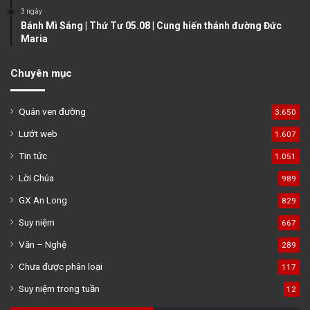
3 ngày
Bánh Mì Sáng | Thứ Tư 05.08 | Cung hiến thánh đường Đức
Maria
Chuyên mục
Quán ven đường
3.650
Lướt web
1.607
Tin tức
1.051
Lời Chúa
989
GX An Long
829
Suy niệm
667
Văn – Nghệ
289
Chưa được phân loại
117
Suy niệm trong tuần
12