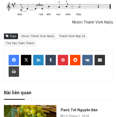
Nhóm Thánh Vịnh NaUy
Tags
nhóm Thánh Vịnh NaUy
Thánh Vịnh Đáp Ca
Thứ Sáu Tuần Thánh
LinkedIn
Tumblr
Pinterest
Reddit
VKontakte
Share via Email
Print
Bài liên quan
Panô Tết Nguyên Đán
15 Tháng 2, 2018