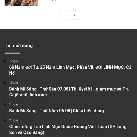
P
N
r
e
e
x
v
t
Tin mới đăng
i
p
o
a
12 giờ
u
g
60 Năm Đời Tu. 25 Năm Linh Mục. Phần VII: ĐỜI LINH MỤC. Cả
Nổ
s
e
13 giờ
p
Bánh Mì Sáng | Thứ Sáu 07.08 | Th. Xystô II, giám mục và Th.
a
Cajêtanô, linh mục
g
1 ngày
e
Bánh Mì Sáng | Thứ Năm 06.08 | Chúa hiển dung
2 ngày
Chúc mừng Tân Linh Mục Giuse Hoàng Văn Toàn (GP Lạng
Sơn và Cao Bằng)