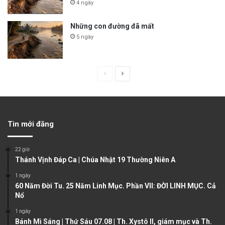
4 ngày
Những con đường đã mất
5 ngày
P
N
r
e
e
x
v
t
Tin mới đăng
i
p
o
a
22 giờ
u
g
Thánh Vịnh Đáp Ca | Chúa Nhật 19 Thường Niên A
s
e
1 ngày
60 Năm Đời Tu. 25 Năm Linh Mục. Phần VII: ĐỜI LINH MỤC. Cả
p
Nổ
a
1 ngày
g
Bánh Mì Sáng | Thứ Sáu 07.08 | Th. Xystô II, giám mục và Th.