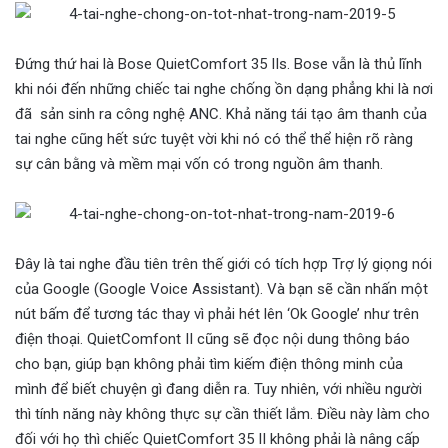
Đứng thứ hai là Bose QuietComfort 35 IIs. Bose vẫn là thủ lĩnh
khi nói đến những chiếc tai nghe chống ồn dạng phẳng khi là nơi
đã sản sinh ra công nghệ ANC. Khả năng tái tạo âm thanh của
tai nghe cũng hết sức tuyệt vời khi nó có thể thể hiện rõ ràng
sự cân bằng và mềm mại vốn có trong nguồn âm thanh.
Đây là tai nghe đầu tiên trên thế giới có tích hợp Trợ lý giọng nói
của Google (Google Voice Assistant). Và bạn sẽ cần nhấn một
nút bấm để tương tác thay vì phải hét lên ‘Ok Google’ như trên
điện thoại. QuietComfont II cũng sẽ đọc nội dung thông báo
cho bạn, giúp bạn không phải tìm kiếm điện thông minh của
mình để biết chuyện gì đang diễn ra. Tuy nhiên, với nhiều người
thì tính năng này không thực sự cần thiết lắm. Điều này làm cho
đối với họ thì chiếc QuietComfort 35 II không phải là nâng cấp