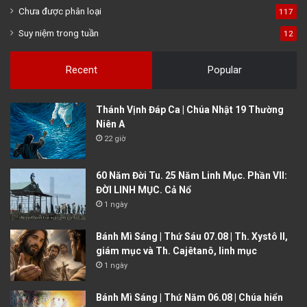
Chưa được phân loại
117
Suy niệm trong tuần
12
Recent
Popular
Thánh Vịnh Đáp Ca | Chúa Nhật 19 Thường
Niên A
22 giờ
60 Năm Đời Tu. 25 Năm Linh Mục. Phần VII:
ĐỜI LINH MỤC. Cả Nổ
1 ngày
Bánh Mì Sáng | Thứ Sáu 07.08 | Th. Xystô II,
giám mục và Th. Cajêtanô, linh mục
1 ngày
Bánh Mì Sáng | Thứ Năm 06.08 | Chúa hiển