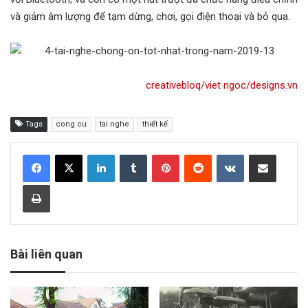
và giảm âm lượng để tạm dừng, chơi, gọi điện thoại và bỏ qua.
creativebloq/viet ngoc/designs.vn
Tags
cong cu
tai nghe
thiết kế
LinkedIn
Tumblr
Pinterest
Reddit
VKontakte
Share via Email
Print
Bài liên quan