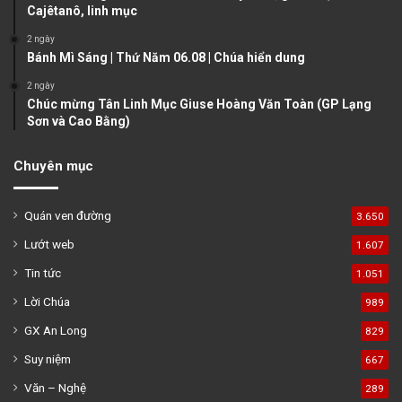
e
Cajêtanô, linh mục
2 ngày
Bánh Mì Sáng | Thứ Năm 06.08 | Chúa hiển dung
2 ngày
Chúc mừng Tân Linh Mục Giuse Hoàng Văn Toàn (GP Lạng
Sơn và Cao Bằng)
Chuyên mục
Quán ven đường
3.650
Lướt web
1.607
Tin tức
1.051
Lời Chúa
989
GX An Long
829
Suy niệm
667
Văn – Nghệ
289