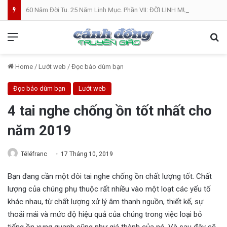
60 Năm Đời Tu. 25 Năm Linh Mục. Phần VII: ĐỜI LINH MỤC. Cả Nổ
Menu
Se
Home
/
Lướt web
/
Đọc báo dùm bạn
Đọc báo dùm bạn
Lướt web
4 tai nghe chống ồn tốt nhất cho
năm 2019
Téléfranc
17 Tháng 10, 2019
Bạn đang cần một đôi tai nghe chống ồn chất lượng tốt. Chất
lượng của chúng phụ thuộc rất nhiều vào một loạt các yếu tố
khác nhau, từ chất lượng xử lý âm thanh nguồn, thiết kế, sự
thoải mái và mức độ hiệu quả của chúng trong việc loại bỏ
tiếng ồn xung quanh cũng như giá thành của nó. Và sau đây sẽ