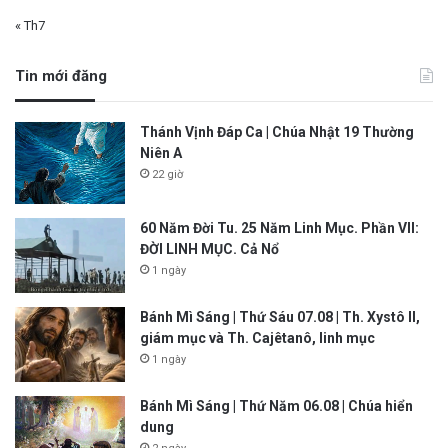
« Th7
Tin mới đăng
Thánh Vịnh Đáp Ca | Chúa Nhật 19 Thường
Niên A
22 giờ
60 Năm Đời Tu. 25 Năm Linh Mục. Phần VII:
ĐỜI LINH MỤC. Cả Nổ
1 ngày
Bánh Mì Sáng | Thứ Sáu 07.08 | Th. Xystô II,
giám mục và Th. Cajêtanô, linh mục
1 ngày
Bánh Mì Sáng | Thứ Năm 06.08 | Chúa hiển
dung