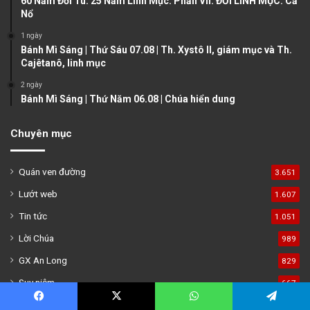
60 Năm Đời Tu. 25 Năm Linh Mục. Phần VII: ĐỜI LINH MỤC. Cả
g
Nổ
e
1 ngày
Bánh Mì Sáng | Thứ Sáu 07.08 | Th. Xystô II, giám mục và Th.
Cajêtanô, linh mục
2 ngày
Bánh Mì Sáng | Thứ Năm 06.08 | Chúa hiển dung
Chuyên mục
Quán ven đường
3.651
Lướt web
1.607
Tin tức
1.051
Lời Chúa
989
GX An Long
829
Suy niệm
667
Văn – Nghệ
289
Facebook
X
WhatsApp
Telegram