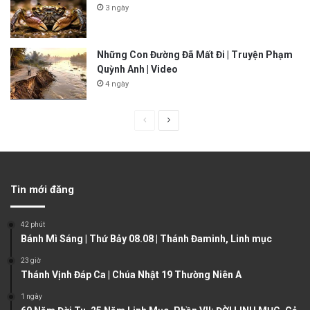
3 ngày
Những Con Đường Đã Mất Đi | Truyện Phạm
Quỳnh Anh | Video
4 ngày
P
N
r
e
e
x
v
t
Tin mới đăng
i
p
o
a
42 phút
u
g
Bánh Mì Sáng | Thứ Bảy 08.08 | Thánh Đaminh, Linh mục
s
e
23 giờ
Thánh Vịnh Đáp Ca | Chúa Nhật 19 Thường Niên A
p
a
1 ngày