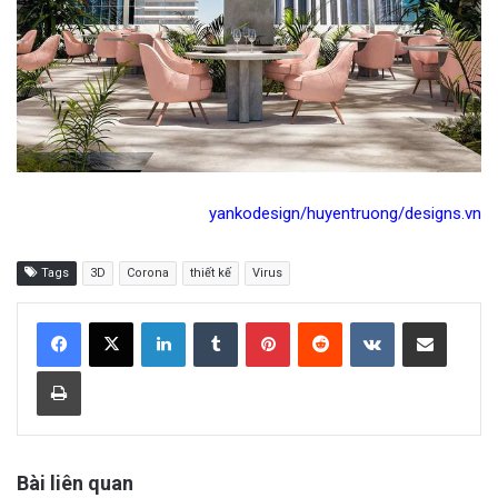
yankodesign/huyentruong/designs.vn
Tags
3D
Corona
thiết kế
Virus
LinkedIn
Tumblr
Pinterest
Reddit
VKontakte
Share via Email
Print
Bài liên quan