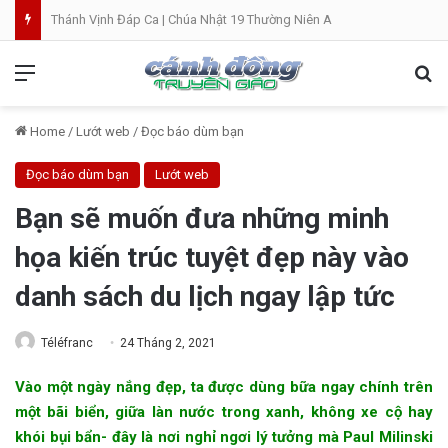
60 Năm Đời Tu. 25 Năm Linh Mục. Phần VII: ĐỜI LINH MỤC. Cả Nổ
Menu
Se
Home
/
Lướt web
/
Đọc báo dùm bạn
Đọc báo dùm bạn
Lướt web
Bạn sẽ muốn đưa những minh
họa kiến trúc tuyệt đẹp này vào
danh sách du lịch ngay lập tức
Téléfranc
24 Tháng 2, 2021
Vào một ngày nắng đẹp, ta được dùng bữa ngay chính trên
một bãi biển, giữa làn nước trong xanh, không xe cộ hay
khói bụi bẩn- đây là nơi nghỉ ngơi lý tưởng mà Paul Milinski