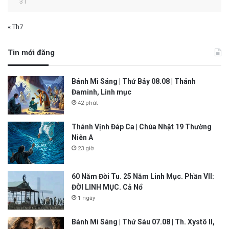
31
« Th7
Tin mới đăng
Bánh Mì Sáng | Thứ Bảy 08.08 | Thánh
Đaminh, Linh mục
42 phút
Thánh Vịnh Đáp Ca | Chúa Nhật 19 Thường
Niên A
23 giờ
60 Năm Đời Tu. 25 Năm Linh Mục. Phần VII:
ĐỜI LINH MỤC. Cả Nổ
1 ngày
Bánh Mì Sáng | Thứ Sáu 07.08 | Th. Xystô II,