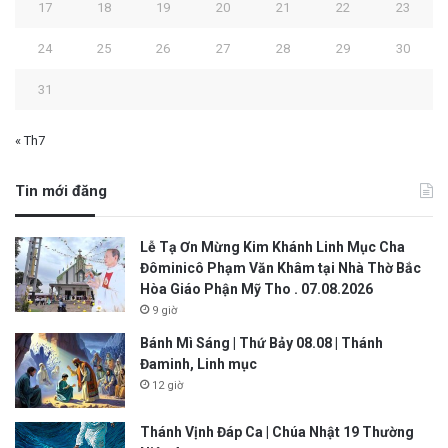
17
18
19
20
21
22
23
24
25
26
27
28
29
30
31
« Th7
Tin mới đăng
Lễ Tạ Ơn Mừng Kim Khánh Linh Mục Cha
Đôminicô Phạm Văn Khâm tại Nhà Thờ Bắc
Hòa Giáo Phận Mỹ Tho . 07.08.2026
9 giờ
Bánh Mì Sáng | Thứ Bảy 08.08 | Thánh
Đaminh, Linh mục
12 giờ
Thánh Vịnh Đáp Ca | Chúa Nhật 19 Thường