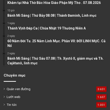
Khâm tại Nhà Thờ Bắc Hòa Giáo Phận Mỹ Tho . 07.08.2026
s
e
12 giờ
p
Bánh Mì Sáng | Thứ Bảy 08.08 | Thánh Đaminh, Linh mục
a
1 ngày
g
Thánh Vịnh Đáp Ca | Chúa Nhật 19 Thường Niên A
e
2 ngày
60 Năm Đời Tu. 25 Năm Linh Mục. Phần VII: ĐỜI LINH MỤC. Cả
Nổ
2 ngày
Bánh Mì Sáng | Thứ Sáu 07.08 | Th. Xystô II, giám mục và Th.
Cajêtanô, linh mục
Chuyên mục
Quán ven đường
3.651
Lướt web
1.607
Tin tức
1.051