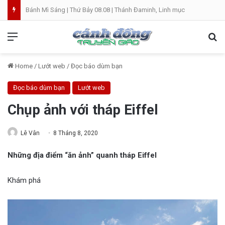
Bánh Mì Sáng | Thứ Bảy 08.08 | Thánh Đaminh, Linh mục
Menu
Se
Home
/
Lướt web
/
Đọc báo dùm bạn
Đọc báo dùm bạn
Lướt web
Chụp ảnh với tháp Eiffel
Lê Vân
8 Tháng 8, 2020
Những địa điểm “ăn ảnh” quanh tháp Eiffel
Khám phá