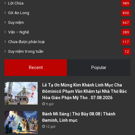
Lời Chúa
989
GX An Long
830
Suy niệm
667
Văn – Nghệ
289
Chưa được phân loại
117
Suy niệm trong tuần
12
Recent
Popular
Lễ Tạ Ơn Mừng Kim Khánh Linh Mục Cha
Đôminicô Phạm Văn Khâm tại Nhà Thờ Bắc
Hòa Giáo Phận Mỹ Tho . 07.08.2026
9 giờ
Bánh Mì Sáng | Thứ Bảy 08.08 | Thánh
Đaminh, Linh mục
12 giờ