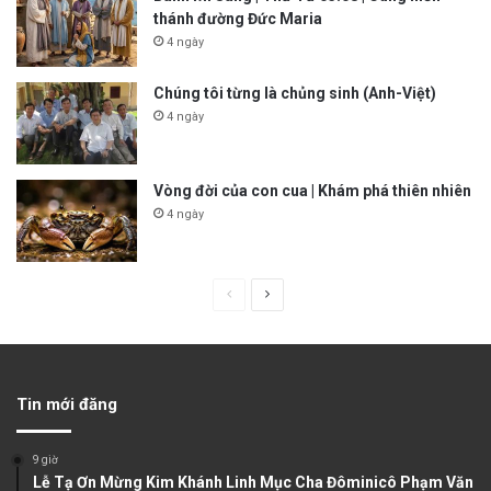
thánh đường Đức Maria
4 ngày
Chúng tôi từng là chủng sinh (Anh-Việt)
4 ngày
Vòng đời của con cua | Khám phá thiên nhiên
4 ngày
P
N
r
e
e
x
v
t
Tin mới đăng
i
p
o
a
9 giờ
u
g
Lễ Tạ Ơn Mừng Kim Khánh Linh Mục Cha Đôminicô Phạm Văn