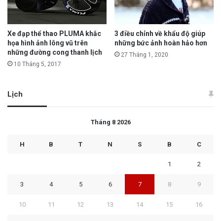
Xe đạp thể thao PLUMA khắc
3 điều chỉnh về khẩu độ giúp
họa hình ảnh lông vũ trên
những bức ảnh hoàn hảo hơn
những đường cong thanh lịch
27 Tháng 1, 2020
10 Tháng 5, 2017
Lịch
Tháng 8 2026
H
B
T
N
S
B
C
1
2
3
4
5
6
7
8
9
10
11
12
13
14
15
16