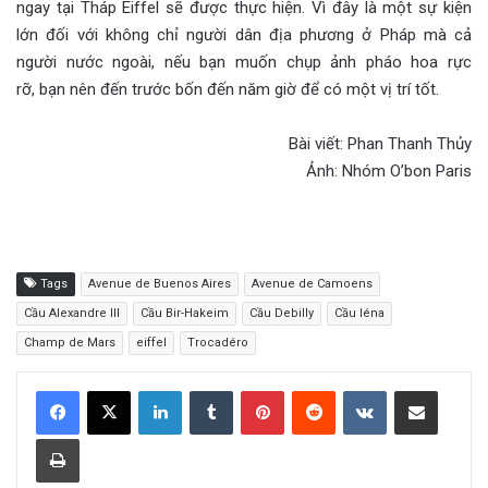
ngay tại Tháp Eiffel sẽ được thực hiện. Vì đây là một sự kiện
lớn đối với không chỉ người dân địa phương ở Pháp mà cả
người nước ngoài, nếu bạn muốn chụp ảnh pháo hoa rực
rỡ, bạn nên đến trước bốn đến năm giờ để có một vị trí tốt.
Bài viết: Phan Thanh Thủy
Ảnh: Nhóm O’bon Paris
Tags
Avenue de Buenos Aires
Avenue de Camoens
Cầu Alexandre III
Cầu Bir-Hakeim
Cầu Debilly
Cầu Iéna
Champ de Mars
eiffel
Trocadéro
LinkedIn
Tumblr
Pinterest
Reddit
VKontakte
Share via Email
Print