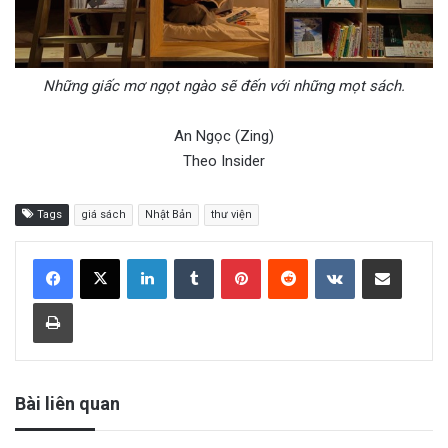
Những giấc mơ ngọt ngào sẽ đến với những mọt sách.
An Ngọc (Zing)
Theo Insider
Tags
giá sách
Nhật Bản
thư viện
LinkedIn
Tumblr
Pinterest
Reddit
VKontakte
Share via Email
Print
Bài liên quan