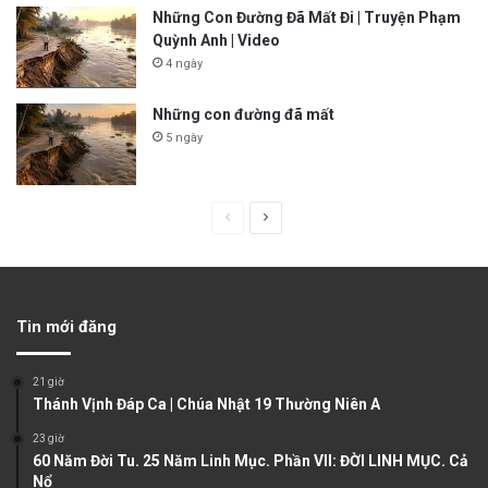
Những Con Đường Đã Mất Đi | Truyện Phạm
Quỳnh Anh | Video
4 ngày
Những con đường đã mất
5 ngày
P
N
r
e
e
x
v
t
Tin mới đăng
i
p
o
a
21 giờ
u
g
Thánh Vịnh Đáp Ca | Chúa Nhật 19 Thường Niên A
s
e
23 giờ
60 Năm Đời Tu. 25 Năm Linh Mục. Phần VII: ĐỜI LINH MỤC. Cả
p
Nổ