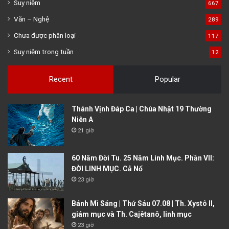
Suy niệm
667
Văn – Nghệ
289
Chưa được phân loại
117
Suy niệm trong tuần
12
Recent
Popular
Thánh Vịnh Đáp Ca | Chúa Nhật 19 Thường
Niên A
21 giờ
60 Năm Đời Tu. 25 Năm Linh Mục. Phần VII:
ĐỜI LINH MỤC. Cả Nổ
23 giờ
Bánh Mì Sáng | Thứ Sáu 07.08 | Th. Xystô II,
giám mục và Th. Cajêtanô, linh mục
23 giờ