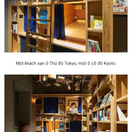
Một khách sạn ở Thủ đô Tokyo, một ở cố đô Kyoto.