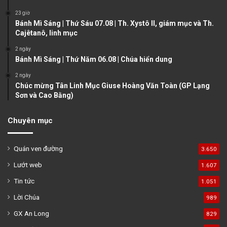
a
23 giờ
g
Bánh Mì Sáng | Thứ Sáu 07.08 | Th. Xystô II, giám mục và Th.
e
Cajêtanô, linh mục
2 ngày
Bánh Mì Sáng | Thứ Năm 06.08 | Chúa hiển dung
2 ngày
Chúc mừng Tân Linh Mục Giuse Hoàng Văn Toàn (GP Lạng
Sơn và Cao Bằng)
Chuyên mục
Quán ven đường
3.650
Lướt web
1.607
Tin tức
1.051
Lời Chúa
989
GX An Long
829