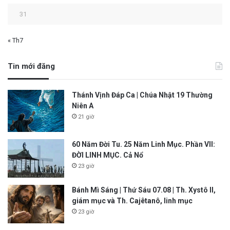
31
« Th7
Tin mới đăng
Thánh Vịnh Đáp Ca | Chúa Nhật 19 Thường
Niên A
21 giờ
60 Năm Đời Tu. 25 Năm Linh Mục. Phần VII:
ĐỜI LINH MỤC. Cả Nổ
23 giờ
Bánh Mì Sáng | Thứ Sáu 07.08 | Th. Xystô II,
giám mục và Th. Cajêtanô, linh mục
23 giờ