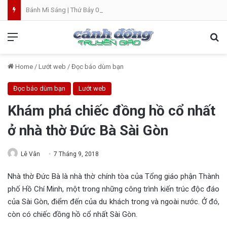
Bánh Mì Sáng | Thứ Bảy 08.08 | Thánh Đaminh, Linh mục
Menu
Se
Home
/
Lướt web
/
Đọc báo dùm bạn
Đọc báo dùm bạn
Lướt web
Khám phá chiếc đồng hồ cổ nhất
ở nhà thờ Đức Bà Sài Gòn
Lê Vân
7 Tháng 9, 2018
Nhà thờ Đức Bà là nhà thờ chính tòa của Tổng giáo phận Thành
phố Hồ Chí Minh, một trong những công trình kiến trúc độc đáo
của Sài Gòn, điểm đến của du khách trong và ngoài nước. Ở đó,
còn có chiếc đồng hồ cổ nhất Sài Gòn.