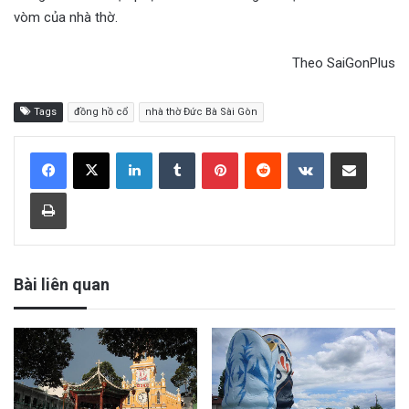
vòm của nhà thờ.
Theo SaiGonPlus
Tags
đồng hồ cổ
nhà thờ Đức Bà Sài Gòn
LinkedIn
Tumblr
Pinterest
Reddit
VKontakte
Share via Email
Print
Bài liên quan