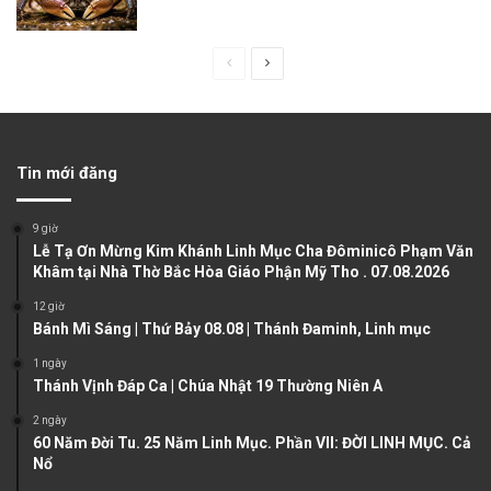
P
N
r
e
e
x
v
t
Tin mới đăng
i
p
o
a
9 giờ
u
g
Lễ Tạ Ơn Mừng Kim Khánh Linh Mục Cha Đôminicô Phạm Văn
Khâm tại Nhà Thờ Bắc Hòa Giáo Phận Mỹ Tho . 07.08.2026
s
e
12 giờ
p
Bánh Mì Sáng | Thứ Bảy 08.08 | Thánh Đaminh, Linh mục
a
1 ngày
g
Thánh Vịnh Đáp Ca | Chúa Nhật 19 Thường Niên A
e
2 ngày
60 Năm Đời Tu. 25 Năm Linh Mục. Phần VII: ĐỜI LINH MỤC. Cả
Nổ