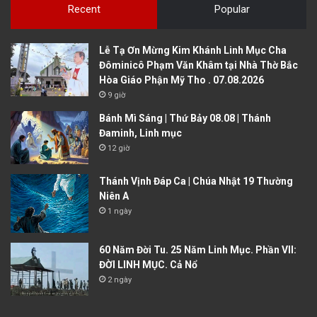
Recent
Popular
Lễ Tạ Ơn Mừng Kim Khánh Linh Mục Cha
Đôminicô Phạm Văn Khâm tại Nhà Thờ Bắc
Hòa Giáo Phận Mỹ Tho . 07.08.2026
9 giờ
Bánh Mì Sáng | Thứ Bảy 08.08 | Thánh
Đaminh, Linh mục
12 giờ
Thánh Vịnh Đáp Ca | Chúa Nhật 19 Thường
Niên A
1 ngày
60 Năm Đời Tu. 25 Năm Linh Mục. Phần VII:
ĐỜI LINH MỤC. Cả Nổ
2 ngày