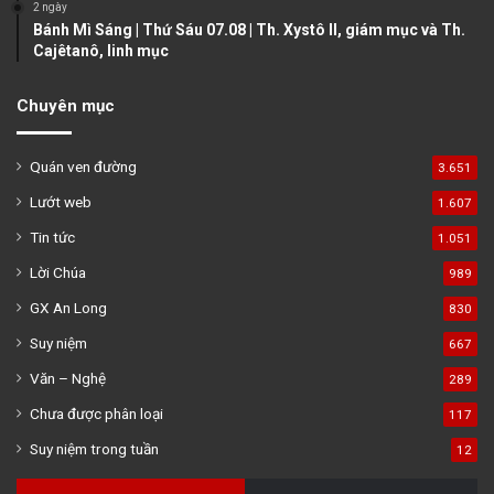
2 ngày
Bánh Mì Sáng | Thứ Sáu 07.08 | Th. Xystô II, giám mục và Th.
Cajêtanô, linh mục
Chuyên mục
Quán ven đường
3.651
Lướt web
1.607
Tin tức
1.051
Lời Chúa
989
GX An Long
830
Suy niệm
667
Văn – Nghệ
289
Chưa được phân loại
117
Suy niệm trong tuần
12