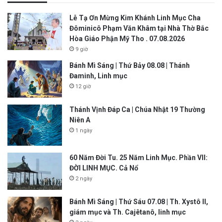
Lễ Tạ Ơn Mừng Kim Khánh Linh Mục Cha
Đôminicô Phạm Văn Khâm tại Nhà Thờ Bắc
Hòa Giáo Phận Mỹ Tho . 07.08.2026
9 giờ
Bánh Mì Sáng | Thứ Bảy 08.08 | Thánh
Đaminh, Linh mục
12 giờ
Thánh Vịnh Đáp Ca | Chúa Nhật 19 Thường
Niên A
1 ngày
60 Năm Đời Tu. 25 Năm Linh Mục. Phần VII:
ĐỜI LINH MỤC. Cả Nổ
2 ngày
Bánh Mì Sáng | Thứ Sáu 07.08 | Th. Xystô II,
giám mục và Th. Cajêtanô, linh mục