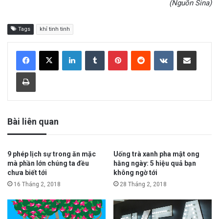
(Nguồn Sina)
Tags
khỉ tinh tinh
LinkedIn
Tumblr
Pinterest
Reddit
VKontakte
Share via Email
Print
Bài liên quan
9 phép lịch sự trong ăn mặc
Uống trà xanh pha mật ong
mà phần lớn chúng ta đều
hằng ngày: 5 hiệu quả bạn
chưa biết tới
không ngờ tới
16 Tháng 2, 2018
28 Tháng 2, 2018