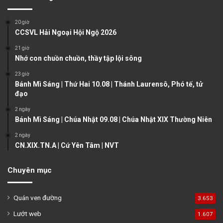
i
p
o
a
20 giờ
u
g
CCSVL Hải Ngoại Hội Ngộ 2026
s
e
21 giờ
Nhớ con chuồn chuồn, thầy tập lội sông
p
a
23 giờ
Bánh Mì Sáng | Thứ Hai 10.08 | Thánh Laurensô, Phó tế, tử
g
đạo
e
2 ngày
Bánh Mì Sáng | Chúa Nhật 09.08 | Chúa Nhật XIX Thường Niên
2 ngày
CN.XIX.TN.A | Cứ Yên Tâm | NVT
Chuyên mục
Quán ven đường
3.653
Lướt web
1.607