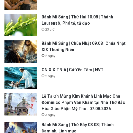
Bánh Mì Sáng | Thứ Hai 10.08 | Thánh
Laurensô, Phó tế, tử đạo
23 giờ
Bánh Mì Sáng | Chúa Nhật 09.08 | Chúa Nhật
XIX Thường Niên
2 ngày
CN.XIX.TN.A | Cứ Yên Tâm | NVT
2 ngày
Lễ Tạ Ơn Mừng Kim Khánh Linh Mục Cha
Đôminicô Phạm Văn Khâm tại Nhà Thờ Bắc
Hòa Giáo Phận Mỹ Tho . 07.08.2026
3 ngày
Bánh Mì Sáng | Thứ Bảy 08.08 | Thánh
Đaminh, Linh mục