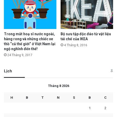
Trong mắt hoạ sĩ nước ngoài,
Bộ sưu tập độc đáo từ vật liệu
hàng rong và những chiếc xe
tái chế của IKEA
thồ “cả thế giới” ở Việt Nam lại
4 Tháng 8, 2016
ngộ nghĩnh đến thế!
24 Tháng 9, 2017
Lịch
Tháng 8 2026
H
B
T
N
S
B
C
1
2