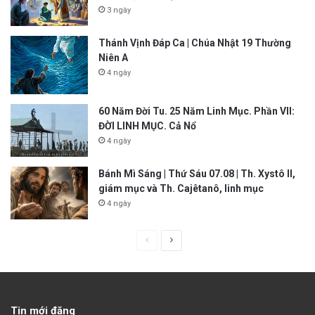
3 ngày
Thánh Vịnh Đáp Ca | Chúa Nhật 19 Thường
Niên A
4 ngày
60 Năm Đời Tu. 25 Năm Linh Mục. Phần VII:
ĐỜI LINH MỤC. Cả Nổ
4 ngày
Bánh Mì Sáng | Thứ Sáu 07.08 | Th. Xystô II,
giám mục và Th. Cajêtanô, linh mục
4 ngày
P
N
r
e
e
x
v
t
Tin mới đăng