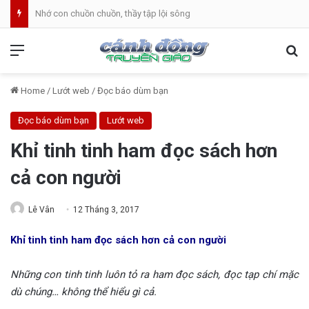
Bánh Mì Sáng | Thứ Hai 10.08 | Thánh Laurensô, Phó tế, tử đạo
Menu
Se
Home
/
Lướt web
/
Đọc báo dùm bạn
Đọc báo dùm bạn
Lướt web
Khỉ tinh tinh ham đọc sách hơn
cả con người
Lê Vân
12 Tháng 3, 2017
Khỉ tinh tinh ham đọc sách hơn cả con người
Những con tinh tinh luôn tỏ ra ham đọc sách, đọc tạp chí mặc
dù chúng… không thể hiểu gì cả.