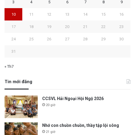
3
4
5
6
7
8
9
10
11
12
13
14
15
16
17
18
19
20
21
22
23
24
25
26
27
28
29
30
31
« Th7
Tin mới đăng
CCSVL Hải Ngoại Hội Ngộ 2026
20 giờ
Nhớ con chuồn chuồn, thầy tập lội sông
21 giờ