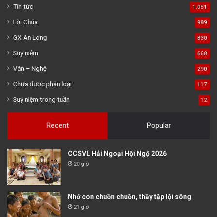
Tin tức
1.051
Lời Chúa
989
GX An Long
830
Suy niệm
668
Văn – Nghệ
290
Chưa được phân loại
117
Suy niệm trong tuần
12
Recent
Popular
CCSVL Hải Ngoại Hội Ngộ 2026
20 giờ
Nhớ con chuồn chuồn, thầy tập lội sông
21 giờ