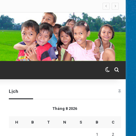
Switch skin
Search 
Lịch
Tháng 8 2026
H
B
T
N
S
B
C
1
2