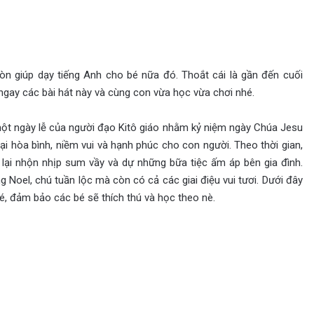
 còn giúp dạy tiếng Anh cho bé nữa đó. Thoắt cái là gần đến cuối
ngay các bài hát này và cùng con vừa học vừa chơi nhé.
 một ngày lễ của người đạo Kitô giáo nhằm kỷ niệm ngày Chúa Jesu
 hòa bình, niềm vui và hạnh phúc cho con người. Theo thời gian,
 lại nhộn nhịp sum vầy và dự những bữa tiệc ấm áp bên gia đình.
 Noel, chú tuần lộc mà còn có cả các giai điệu vui tươi. Dưới đây
bé, đảm bảo các bé sẽ thích thú và học theo nè.