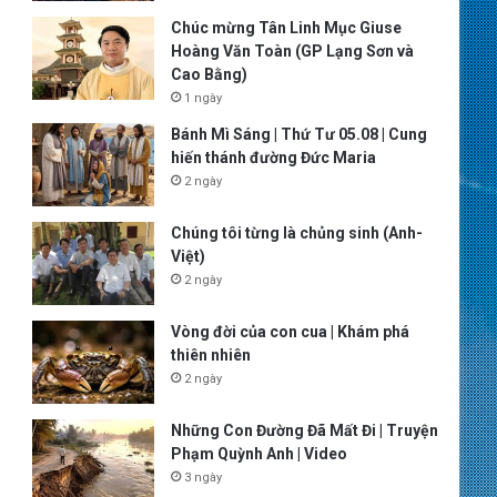
Chúc mừng Tân Linh Mục Giuse
Hoàng Văn Toàn (GP Lạng Sơn và
Cao Bằng)
1 ngày
Bánh Mì Sáng | Thứ Tư 05.08 | Cung
hiến thánh đường Đức Maria
2 ngày
Chúng tôi từng là chủng sinh (Anh-
Việt)
2 ngày
Vòng đời của con cua | Khám phá
thiên nhiên
2 ngày
Những Con Đường Đã Mất Đi | Truyện
Phạm Quỳnh Anh | Video
3 ngày