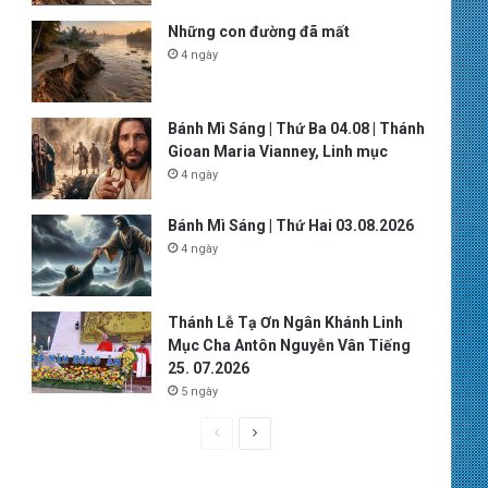
Những con đường đã mất
4 ngày
Bánh Mì Sáng | Thứ Ba 04.08 | Thánh
Gioan Maria Vianney, Linh mục
4 ngày
Bánh Mì Sáng | Thứ Hai 03.08.2026
4 ngày
Thánh Lễ Tạ Ơn Ngân Khánh Linh
Mục Cha Antôn Nguyễn Vân Tiếng
25. 07.2026
5 ngày
P
N
r
e