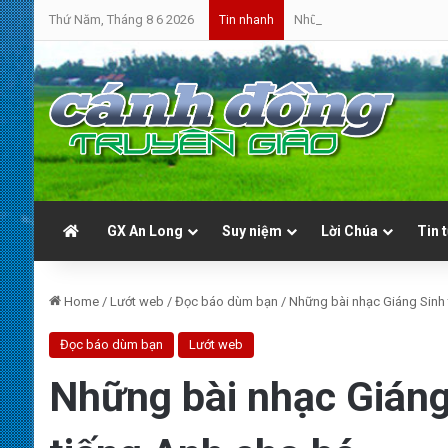
Thứ Năm, Tháng 8 6 2026
Những Con Đường Đã Mất Đ
Tin nhanh
GX An Long
Suy niệm
Lời Chúa
Tin 
Home
/
Lướt web
/
Đọc báo dùm bạn
/
Những bài nhạc Giáng Sinh 
Đọc báo dùm bạn
Lướt web
Những bài nhạc Giáng 