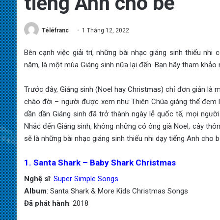
tiếng Anh cho bé
Téléfranc
1 Tháng 12, 2022
Bên cạnh việc giải trí, những bài nhạc giáng sinh thiếu nhi
năm, là một mùa Giáng sinh nữa lại đến. Bạn hãy tham khảo 
Trước đây, Giáng sinh (Noel hay Christmas) chỉ đơn giản là
chào đời – người được xem như Thiên Chúa giáng thế đem lại
dần dần Giáng sinh đã trở thành ngày lễ quốc tế, mọi người
Nhắc đến Giáng sinh, không những có ông già Noel, cây thông
sẽ là những bài nhạc giáng sinh thiếu nhi dạy tiếng Anh cho 
1. Santa Shark – Baby Shark Christmas
Nghệ sĩ
:
Super Simple Songs
Album
: Santa Shark & More Kids Christmas Songs
Đã phát hành
: 2018