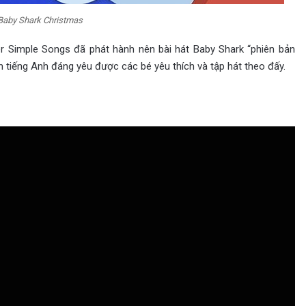
Baby Shark Christmas
per Simple Songs đã phát hành nên bài hát Baby Shark “phiên bản
h tiếng Anh đáng yêu được các bé yêu thích và tập hát theo đấy.