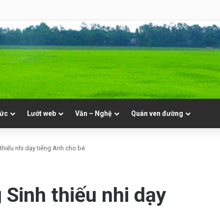
i | Truyện Phạm Quỳnh Anh | Video
tức
Lướt web
Văn – Nghệ
Quán ven đường
thiếu nhi dạy tiếng Anh cho bé
Sinh thiếu nhi dạy