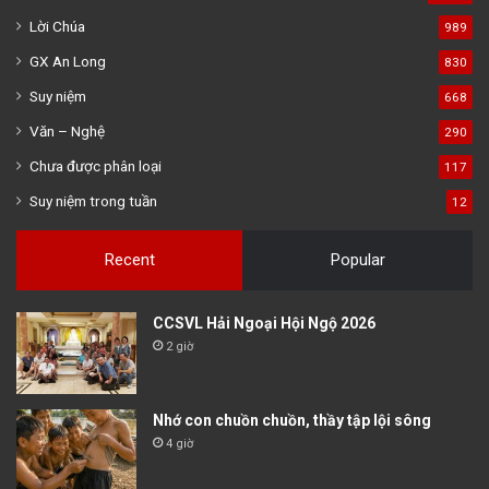
Lời Chúa
989
GX An Long
830
Suy niệm
668
Văn – Nghệ
290
Chưa được phân loại
117
Suy niệm trong tuần
12
Recent
Popular
CCSVL Hải Ngoại Hội Ngộ 2026
2 giờ
Nhớ con chuồn chuồn, thầy tập lội sông
4 giờ