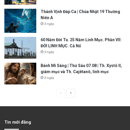
Thánh Vịnh Đáp Ca | Chúa Nhật 19 Thường
Niên A
3 ngày
60 Năm Đời Tu. 25 Năm Linh Mục. Phần VII:
ĐỜI LINH MỤC. Cả Nổ
3 ngày
Bánh Mì Sáng | Thứ Sáu 07.08 | Th. Xystô II,
giám mục và Th. Cajêtanô, linh mục
3 ngày
P
N
r
e
e
x
v
t
Tin mới đăng
i
p