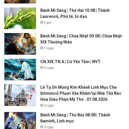
Bánh Mì Sáng | Thứ Hai 10.08 | Thánh
Laurensô, Phó tế, tử đạo
6 giờ
Bánh Mì Sáng | Chúa Nhật 09.08 | Chúa Nhật
XIX Thường Niên
1 ngày
CN.XIX.TN.A | Cứ Yên Tâm | NVT
2 ngày
Lễ Tạ Ơn Mừng Kim Khánh Linh Mục Cha
Đôminicô Phạm Văn Khâm tại Nhà Thờ Bắc
Hòa Giáo Phận Mỹ Tho . 07.08.2026
2 ngày
Bánh Mì Sáng | Thứ Bảy 08.08 | Thánh
Đaminh, Linh mục
2 ngày