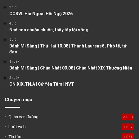
o
a
2 giờ
u
g
CCSVL Hải Ngoại Hội Ngộ 2026
s
e
4 giờ
Nhớ con chuồn chuồn, thầy tập lội sông
p
a
6 giờ
Bánh Mì Sáng | Thứ Hai 10.08 | Thánh Laurensô, Phó tế, tử
g
đạo
e
1 ngày
Bánh Mì Sáng | Chúa Nhật 09.08 | Chúa Nhật XIX Thường Niên
2 ngày
CN.XIX.TN.A | Cứ Yên Tâm | NVT
Chuyên mục
Quán ven đường
3.653
Lướt web
1.607
Tin tức
1.051