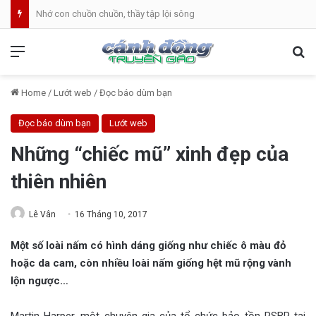
Bánh Mì Sáng | Thứ Hai 10.08 | Thánh Laurensô, Phó tế, tử đạo
Menu
Se
Home
/
Lướt web
/
Đọc báo dùm bạn
Đọc báo dùm bạn
Lướt web
Những “chiếc mũ” xinh đẹp của
thiên nhiên
Lê Vân
16 Tháng 10, 2017
Một số loài nấm có hình dáng giống như chiếc ô màu đỏ
hoặc da cam, còn nhiều loài nấm giống hệt mũ rộng vành
lộn ngược…
Martin Harper, một chuyên gia của tổ chức bảo tồn RSBP tại