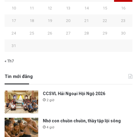
10
11
12
13
14
15
16
17
18
19
20
21
22
23
24
25
26
27
28
29
30
31
« Th7
Tin mới đăng
CCSVL Hải Ngoại Hội Ngộ 2026
2 giờ
Nhớ con chuồn chuồn, thầy tập lội sông
4 giờ