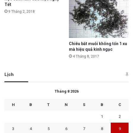
Tết
9 Tháng 2, 2018
Chiêu bắt muỗi không tốn 1 xu
mà hiệu quả kinh ngạc
4 Tháng 8, 2017
Lịch
Tháng 8 2026
H
B
T
N
S
B
C
1
2
3
4
5
6
7
8
9