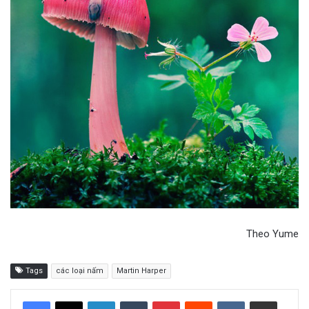
Theo Yume
Tags
các loại nấm
Martin Harper
LinkedIn
Tumblr
Pinterest
Reddit
VKontakte
Share via Email