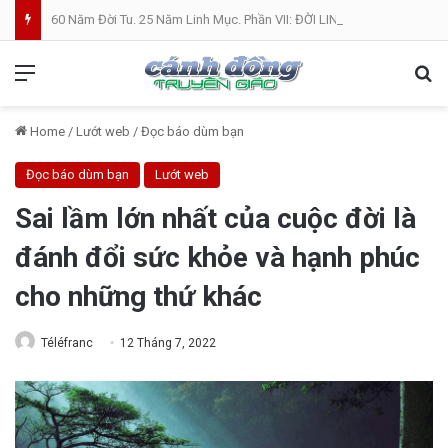
60 Năm Đời Tu. 25 Năm Linh Mục. Phần VII: ĐỜI LINH MỤC. Cả Nổ
Menu
Se
Home
/
Lướt web
/
Đọc báo dùm bạn
Đọc báo dùm bạn
Lướt web
Sai lầm lớn nhất của cuộc đời là
đánh đổi sức khỏe và hạnh phúc
cho những thứ khác
Téléfranc
12 Tháng 7, 2022