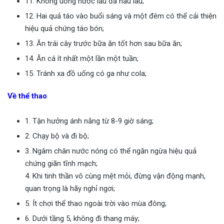
11. Không uống nước lẩu đã nấu lâu;
12. Hai quả táo vào buổi sáng và một đêm có thể cải thiện
hiệu quả chứng táo bón;
13. Ăn trái cây trước bữa ăn tốt hơn sau bữa ăn;
14. Ăn cá ít nhất một lần một tuần;
15. Tránh xa đồ uống có ga như cola;
Về thể thao
1. Tận hưởng ánh nắng từ 8-9 giờ sáng;
2. Chạy bộ và đi bộ;
3. Ngâm chân nước nóng có thể ngăn ngừa hiệu quả
chứng giãn tĩnh mạch;
4. Khi tinh thần vô cùng mệt mỏi, đừng vận động mạnh,
quan trọng là hãy nghỉ ngơi;
5. Ít chơi thể thao ngoài trời vào mùa đông;
6. Dưới tầng 5, không đi thang máy;