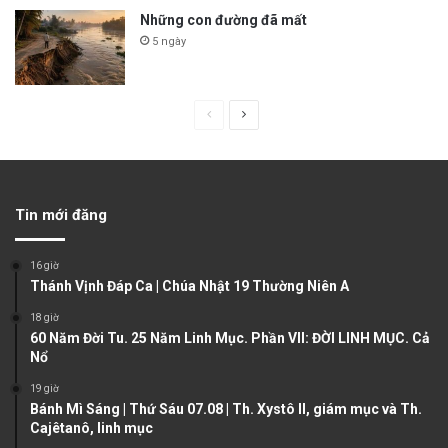
Những con đường đã mất
5 ngày
P
N
r
e
e
x
v
t
Tin mới đăng
i
p
o
a
16 giờ
u
g
Thánh Vịnh Đáp Ca | Chúa Nhật 19 Thường Niên A
s
e
18 giờ
60 Năm Đời Tu. 25 Năm Linh Mục. Phần VII: ĐỜI LINH MỤC. Cả
p
Nổ
a
19 giờ
g
Bánh Mì Sáng | Thứ Sáu 07.08 | Th. Xystô II, giám mục và Th.
e
Cajêtanô, linh mục