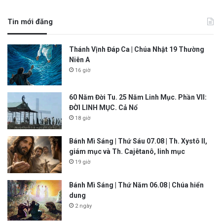
Tin mới đăng
Thánh Vịnh Đáp Ca | Chúa Nhật 19 Thường
Niên A
16 giờ
60 Năm Đời Tu. 25 Năm Linh Mục. Phần VII:
ĐỜI LINH MỤC. Cả Nổ
18 giờ
Bánh Mì Sáng | Thứ Sáu 07.08 | Th. Xystô II,
giám mục và Th. Cajêtanô, linh mục
19 giờ
Bánh Mì Sáng | Thứ Năm 06.08 | Chúa hiển
dung
2 ngày