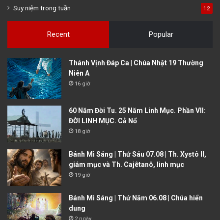
Suy niệm trong tuần
12
Recent
Popular
Thánh Vịnh Đáp Ca | Chúa Nhật 19 Thường
Niên A
16 giờ
60 Năm Đời Tu. 25 Năm Linh Mục. Phần VII:
ĐỜI LINH MỤC. Cả Nổ
18 giờ
Bánh Mì Sáng | Thứ Sáu 07.08 | Th. Xystô II,
giám mục và Th. Cajêtanô, linh mục
19 giờ
Bánh Mì Sáng | Thứ Năm 06.08 | Chúa hiển
dung
2 ngày