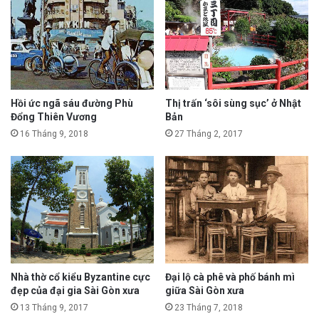
Hồi ức ngã sáu đường Phù
Thị trấn ‘sôi sùng sục’ ở Nhật
Đổng Thiên Vương
Bản
16 Tháng 9, 2018
27 Tháng 2, 2017
Nhà thờ cổ kiểu Byzantine cực
Đại lộ cà phê và phố bánh mì
đẹp của đại gia Sài Gòn xưa
giữa Sài Gòn xưa
13 Tháng 9, 2017
23 Tháng 7, 2018