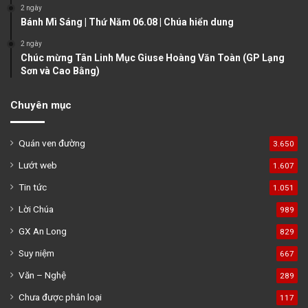
2 ngày
Bánh Mì Sáng | Thứ Năm 06.08 | Chúa hiển dung
2 ngày
Chúc mừng Tân Linh Mục Giuse Hoàng Văn Toàn (GP Lạng
Sơn và Cao Bằng)
Chuyên mục
Quán ven đường
3.650
Lướt web
1.607
Tin tức
1.051
Lời Chúa
989
GX An Long
829
Suy niệm
667
Văn – Nghệ
289
Chưa được phân loại
117