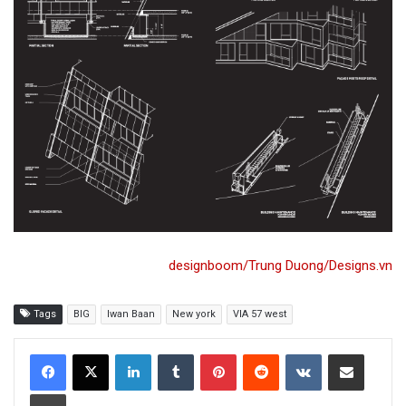
designboom/Trung Duong/Designs.vn
Tags
BIG
Iwan Baan
New york
VIA 57 west
LinkedIn
Tumblr
Pinterest
Reddit
VKontakte
Share via Email
Print