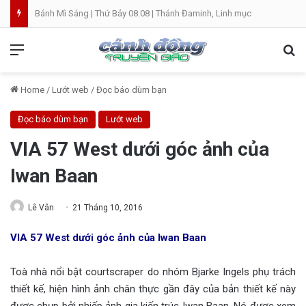
Thánh Vịnh Đáp Ca | Chúa Nhật 19 Thường Niên A
Menu
Se
Home
/
Lướt web
/
Đọc báo dùm bạn
Đọc báo dùm bạn
Lướt web
VIA 57 West dưới góc ảnh của
Iwan Baan
Lê Vân
21 Tháng 10, 2016
VIA 57 West dưới góc ảnh của Iwan Baan
Toà nhà nổi bật courtscraper do nhóm Bjarke Ingels phụ trách
thiết kế, hiện hình ảnh chân thực gần đây của bản thiết kế này
được chụp bởi nhiếp ảnh gia kiến trúc Iwan Baan. Nó được xem