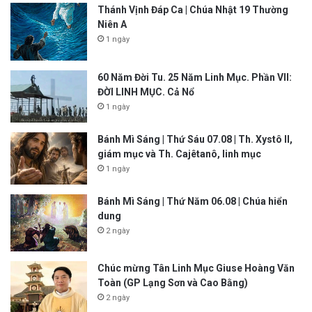
Thánh Vịnh Đáp Ca | Chúa Nhật 19 Thường
Niên A
1 ngày
60 Năm Đời Tu. 25 Năm Linh Mục. Phần VII:
ĐỜI LINH MỤC. Cả Nổ
1 ngày
Bánh Mì Sáng | Thứ Sáu 07.08 | Th. Xystô II,
giám mục và Th. Cajêtanô, linh mục
1 ngày
Bánh Mì Sáng | Thứ Năm 06.08 | Chúa hiển
dung
2 ngày
Chúc mừng Tân Linh Mục Giuse Hoàng Văn
Toàn (GP Lạng Sơn và Cao Bằng)
2 ngày