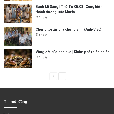
Bánh Mì Sáng | Thứ Tư 05.08 | Cung hiến
thánh đường Đức Maria
3 ngày
Chúng tôi từng là chủng sinh (Anh-Việt)
3 ngày
Vòng đời của con cua | Khám phá thiên nhiên
4 ngày
P
N
r
e
e
x
v
t
Tin mới đăng
i
p
o
a