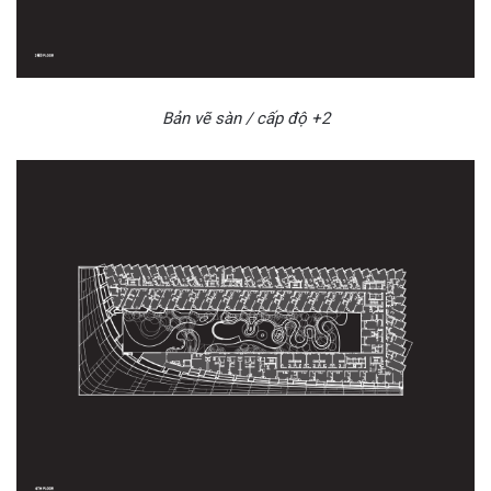
Bản vẽ sàn / cấp độ +2