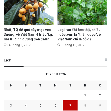
Nhật, TQ để quả này mọc ven
Loại rau đắt hơn thịt, nhiều
đường, về Việt Nam 4 triệu/kg:
nước xem là “thần dược”, ở
Giá trị dinh dưỡng đến đâu?
Việt Nam chỉ là cỏ dại
14 Tháng 8, 2017
9 Tháng 11, 2017
Lịch
Tháng 8 2026
H
B
T
N
S
B
C
1
2
3
4
5
6
7
8
9