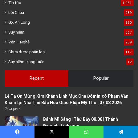
Tin tức
1.051
Lời Chúa
989
GX An Long
830
Suy niệm
667
Văn – Nghệ
289
Chưa được phân loại
117
Suy niệm trong tuần
12
Recent
Popular
Lễ Tạ Ơn Mừng Kim Khánh Linh Mục Cha Đôminicô Phạm Văn
Khâm tại Nhà Thờ Bắc Hòa Giáo Phận Mỹ Tho . 07.08.2026
24 phút
Bánh Mì Sáng | Thứ Bảy 08.08 | Thánh
Đaminh, Linh mục
3 giờ
Facebook
X
WhatsApp
Telegram