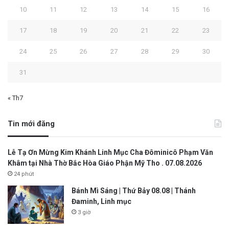
10
11
12
13
14
15
16
17
18
19
20
21
22
23
24
25
26
27
28
29
30
31
« Th7
Tin mới đăng
Lễ Tạ Ơn Mừng Kim Khánh Linh Mục Cha Đôminicô Phạm Văn
Khâm tại Nhà Thờ Bắc Hòa Giáo Phận Mỹ Tho . 07.08.2026
24 phút
Bánh Mì Sáng | Thứ Bảy 08.08 | Thánh
Đaminh, Linh mục
3 giờ