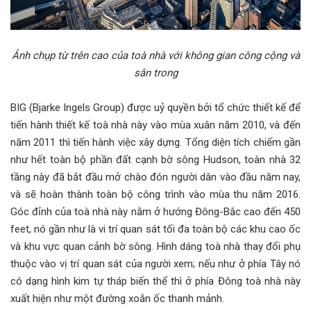
Ảnh chụp từ trên cao của toà nhà với không gian công cộng và
sân trong
BIG (Bjarke Ingels Group) được uỷ quyền bởi tổ chức thiết kế để
tiến hành thiết kế toà nhà này vào mùa xuân năm 2010, và đến
năm 2011 thì tiến hành việc xây dựng. Tổng diện tích chiếm gần
như hết toàn bộ phần đất cạnh bờ sông Hudson, toàn nhà 32
tầng này đã bắt đầu mở chào đón người dân vào đầu năm nay,
và sẽ hoàn thành toàn bộ công trình vào mùa thu năm 2016.
Góc đỉnh của toà nhà này nằm ở hướng Đông-Bắc cao đến 450
feet, nó gần như là vi trí quan sát tối đa toàn bộ các khu cao ốc
và khu vực quan cảnh bờ sông. Hình dáng toà nhà thay đổi phụ
thuộc vào vị trí quan sát của người xem; nếu như ở phía Tây nó
có dạng hình kim tự tháp biến thể thì ở phía Đông toà nhà này
xuất hiện như một đường xoắn ốc thanh mảnh.