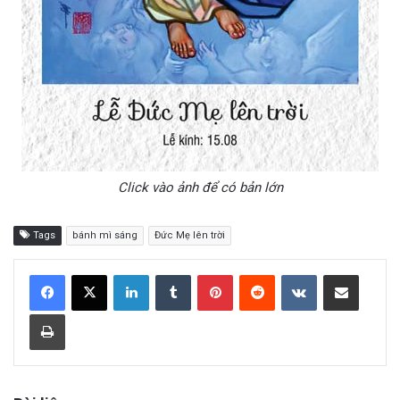
Click vào ảnh để có bản lớn
Tags
bánh mì sáng
Đức Mẹ lên trời
LinkedIn
Tumblr
Pinterest
Reddit
VKontakte
Share via Email
Print