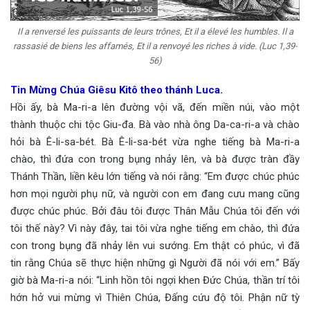
Il a renversé les puissants de leurs trônes, Et il a élevé les humbles. Il a
rassasié de biens les affamés, Et il a renvoyé les riches à vide. (Luc 1,39-
56)
Tin Mừng Chúa Giêsu Kitô theo thánh Luca.
Hồi ấy, bà Ma-ri-a lên đường vội vã, đến miền núi, vào một
thành thuộc chi tộc Giu-đa. Bà vào nhà ông Da-ca-ri-a và chào
hỏi bà Ê-li-sa-bét. Bà Ê-li-sa-bét vừa nghe tiếng bà Ma-ri-a
chào, thì đứa con trong bụng nhảy lên, và bà được tràn đầy
Thánh Thần, liền kêu lớn tiếng và nói rằng: “Em được chúc phúc
hơn mọi người phụ nữ, và người con em đang cưu mang cũng
được chúc phúc. Bởi đâu tôi được Thân Mẫu Chúa tôi đến với
tôi thế này? Vì này đây, tai tôi vừa nghe tiếng em chào, thì đứa
con trong bụng đã nhảy lên vui sướng. Em thật có phúc, vì đã
tin rằng Chúa sẽ thực hiện những gì Người đã nói với em.” Bấy
giờ bà Ma-ri-a nói: “Linh hồn tôi ngợi khen Đức Chúa, thần trí tôi
hớn hở vui mừng vì Thiên Chúa, Đấng cứu độ tôi. Phận nữ tỳ