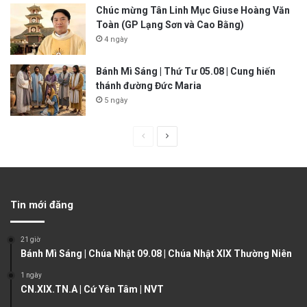
Chúc mừng Tân Linh Mục Giuse Hoàng Văn
Toàn (GP Lạng Sơn và Cao Bằng)
4 ngày
Bánh Mì Sáng | Thứ Tư 05.08 | Cung hiến
thánh đường Đức Maria
5 ngày
P
N
r
e
e
x
v
t
Tin mới đăng
i
p
o
a
21 giờ
u
g
Bánh Mì Sáng | Chúa Nhật 09.08 | Chúa Nhật XIX Thường Niên
s
e
1 ngày
CN.XIX.TN.A | Cứ Yên Tâm | NVT
p