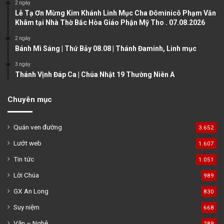
a
2 ngày
Lễ Tạ Ơn Mừng Kim Khánh Linh Mục Cha Đôminicô Phạm Văn
g
Khâm tại Nhà Thờ Bắc Hòa Giáo Phận Mỹ Tho . 07.08.2026
e
2 ngày
Bánh Mì Sáng | Thứ Bảy 08.08 | Thánh Đaminh, Linh mục
3 ngày
Thánh Vịnh Đáp Ca | Chúa Nhật 19 Thường Niên A
Chuyên mục
Quán ven đường
3.652
Lướt web
1.607
Tin tức
1.051
Lời Chúa
989
GX An Long
830
Suy niệm
668
Văn – Nghệ
289