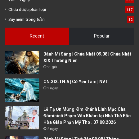
Chưa được phân loại
117
Suy niệm trong tuần
12
Recent
Popular
Bánh Mì Sáng | Chúa Nhật 09.08 | Chúa Nhật
XIX Thường Niên
21 giờ
CN.XIX.TN.A | Cứ Yên Tâm | NVT
1 ngày
Lễ Tạ Ơn Mừng Kim Khánh Linh Mục Cha
Đôminicô Phạm Văn Khâm tại Nhà Thờ Bắc
Hòa Giáo Phận Mỹ Tho . 07.08.2026
2 ngày