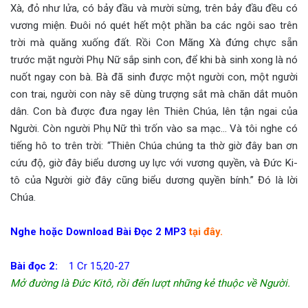
Xà, đỏ như lửa, có bảy đầu và mười sừng, trên bảy đầu đều có
vương miện. Đuôi nó quét hết một phần ba các ngôi sao trên
trời mà quăng xuống đất. Rồi Con Mãng Xà đứng chực sẵn
trước mặt người Phụ Nữ sắp sinh con, để khi bà sinh xong là nó
nuốt ngay con bà. Bà đã sinh được một người con, một người
con trai, người con này sẽ dùng trượng sắt mà chăn dắt muôn
dân. Con bà được đưa ngay lên Thiên Chúa, lên tận ngai của
Người. Còn người Phụ Nữ thì trốn vào sa mạc… Và tôi nghe có
tiếng hô to trên trời: “Thiên Chúa chúng ta thờ giờ đây ban ơn
cứu độ, giờ đây biểu dương uy lực với vương quyền, và Đức Ki-
tô của Người giờ đây cũng biểu dương quyền bính.” Đó là lời
Chúa.
Nghe hoặc Download Bài Đọc 2 MP3
tại đây.
Bài đọc 2:
1 Cr 15,20-27
Mở đường là Đức Kitô, rồi đến lượt những kẻ thuộc về Người.