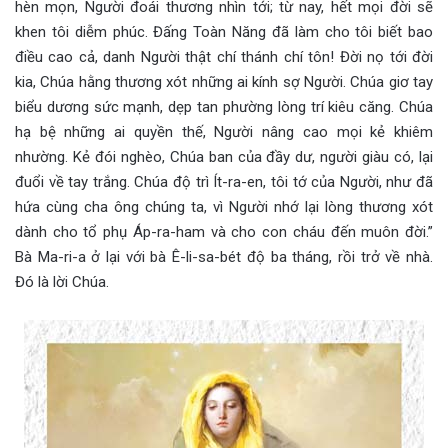
hèn mọn, Người đoái thương nhìn tới; từ nay, hết mọi đời sẽ
khen tôi diễm phúc. Đấng Toàn Năng đã làm cho tôi biết bao
điều cao cả, danh Người thật chí thánh chí tôn! Đời nọ tới đời
kia, Chúa hằng thương xót những ai kính sợ Người. Chúa giơ tay
biểu dương sức mạnh, dẹp tan phường lòng trí kiêu căng. Chúa
hạ bệ những ai quyền thế, Người nâng cao mọi kẻ khiêm
nhường. Kẻ đói nghèo, Chúa ban của đầy dư, người giàu có, lại
đuổi về tay trắng. Chúa độ trì Ít-ra-en, tôi tớ của Người, như đã
hứa cùng cha ông chúng ta, vì Người nhớ lại lòng thương xót
dành cho tổ phụ Áp-ra-ham và cho con cháu đến muôn đời.”
Bà Ma-ri-a ở lại với bà Ê-li-sa-bét độ ba tháng, rồi trở về nhà.
Đó là lời Chúa.