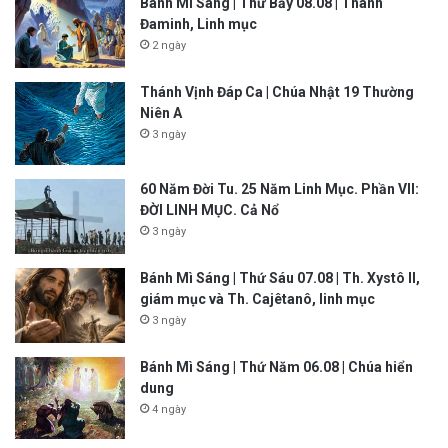
Bánh Mì Sáng | Thứ Bảy 08.08 | Thánh
Đaminh, Linh mục
2 ngày
Thánh Vịnh Đáp Ca | Chúa Nhật 19 Thường
Niên A
3 ngày
60 Năm Đời Tu. 25 Năm Linh Mục. Phần VII:
ĐỜI LINH MỤC. Cả Nổ
3 ngày
Bánh Mì Sáng | Thứ Sáu 07.08 | Th. Xystô II,
giám mục và Th. Cajêtanô, linh mục
3 ngày
Bánh Mì Sáng | Thứ Năm 06.08 | Chúa hiển
dung
4 ngày