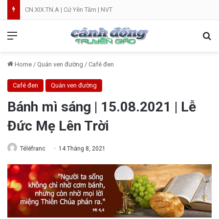
CN.XIX.TN.A | Cứ Yên Tâm | NVT
Menu
Se
Home
/
Quán ven đường
/
Café đen
Café đen
Quán ven đường
Bánh mì sáng | 15.08.2021 | Lễ
Đức Mẹ Lên Trời
Téléfranc
14 Tháng 8, 2021