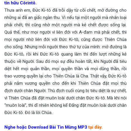
tín hữu Côrintô.
Thưa anh em, Đức Ki-tô đã trỗi dậy từ cõi chết, mở đường cho
những ai đã an giấc ngàn thu. Vì nếu tại một người mà nhân loại
phải chết, thì cũng nhờ một người mà kẻ chết được sống lại.
Quả thế, như mọi người vì liên đới với A-đam mà phải chết, thì
mọi người nhờ liên đới với Đức Ki-tô, cũng được Thiên Chúa
cho sống. Nhưng mỗi người theo thứ tự của mình: mở đường là
Đức Ki-tô, rồi khi Đức Ki-tô quang lâm thì đến lượt những kẻ
thuộc về Người. Sau đó mọi sự đều hoàn tất, khi Người đã tiêu
diệt hết mọi quản thần, mọi quyền thần và mọi dũng thần, rồi
trao vương quyền lại cho Thiên Chúa là Cha. Thật vậy, Đức Ki-tô
phải nắm vương quyền cho đến khi Thiên Chúa đặt mọi thù
địch dưới chân Người. Thù địch cuối cùng bị tiêu diệt là sự chết,
vì Thiên Chúa đã đặt muôn loài dưới chân Đức Ki-tô. Mà khi nói
“muôn loài”, thì dĩ nhiên không kể Đấng đặt muôn loài dưới chân
Đức Ki-tô. Đó là lời Chúa.
Nghe hoặc Download Bài Tin Mừng MP3
tại đây.