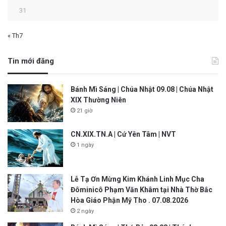
31
« Th7
Tin mới đăng
Bánh Mì Sáng | Chúa Nhật 09.08 | Chúa Nhật
XIX Thường Niên
21 giờ
CN.XIX.TN.A | Cứ Yên Tâm | NVT
1 ngày
Lễ Tạ Ơn Mừng Kim Khánh Linh Mục Cha
Đôminicô Phạm Văn Khâm tại Nhà Thờ Bắc
Hòa Giáo Phận Mỹ Tho . 07.08.2026
2 ngày