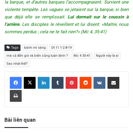
la barque, et d’autres barques l’accompagnaient. Survient une
violente tempête. Les vagues se jetaient sur la barque, si bien
que déjà elle se remplissait.
Lui dormait sur le coussin à
l’arrière.
Les disciples le réveillent et lui disent: «Maître, nous
sommes perdus ; cela ne te fait rien?» (Mc 4, 35-41)
Tags
bánh mì sáng
Dt 11 1-2.8-19
mà cả đến gió và biển cũng tuân lệnh ?
Mc 4 35-41
Người này là ai
Sao nhát thế?
LinkedIn
Tumblr
Pinterest
Reddit
VKontakte
Share via Email
Print
Bài liên quan