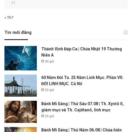
31
« Th7
Tin mới đăng
Thánh Vịnh Đáp Ca | Chúa Nhật 19 Thường
Niên A
20 giờ
60 Năm Đời Tu. 25 Năm Linh Mục. Phần VII:
ĐỜI LINH MỤC. Cả Nổ
22 giờ
Bánh Mì Sáng | Thứ Sáu 07.08 | Th. Xystô II,
giám mục và Th. Cajêtanô, linh mục
23 giờ
Bánh Mì Sáng | Thứ Năm 06.08 | Chúa hiển