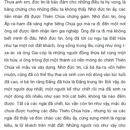
Thưa anh em, đức tin là bảo đảm cho những điều ta hy vọng, là
bằng chứng cho những điều ta không thấy. Nhờ đức tin ấy, các
tiền nhân đã được Thiên Chúa chứng giám. Nhờ đức tin, ông
Áp-ra-ham đã vâng nghe tiếng Chúa gọi mà ra đi đến một nơi
ông sẽ được lãnh nhận làm gia nghiệp. Ông đã ra đi mà không
biết mình đi đâu. Nhờ đức tin, ông đã tới cư ngụ tại Đất Hứa
như tại một nơi đất khách, ông sống trong lều cũng như ông I-
xa-ác và ông Gia-cóp là những người đồng thừa kế cùng một
lời hứa, vì ông trông đợi một thành có nền móng do chính Thiên
Chúa vẽ mẫu và xây dựng. Nhờ đức tin, cả bà Xa-ra vốn hiếm
muộn, cũng đã có thể thụ thai và sinh con nối dòng vào lúc tuổi
đã cao, vì bà tin rằng Đấng đã hứa là Đấng trung tín. Bởi vậy, do
một người duy nhất, một người kể như chết rồi mà đã sinh ra
một dòng dõi nhiều như sao trời cát biển, không tài nào đếm
được. Tất cả các ngài đã chết, lúc vẫn còn tin như vậy, mặc dù
chưa được hưởng các điều Thiên Chúa hứa ; nhưng từ xa các
ngài đã thấy và đón chào các điều ấy, cùng xưng mình là ngoại
kiều, là lữ khách trên mặt đất. Những người nói như vậy cho