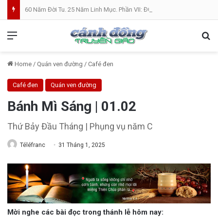
60 Năm Đời Tu. 25 Năm Linh Mục. Phần VII: ĐỜI LINH MỤC. Cả Nổ
Menu
Se
Home
/
Quán ven đường
/
Café đen
Café đen
Quán ven đường
Bánh Mì Sáng | 01.02
Thứ Bảy Đầu Tháng | Phụng vụ năm C
Téléfranc
31 Tháng 1, 2025
Mời nghe các bài đọc trong thánh lễ hôm nay: