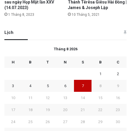
sau ngày Họp Mặt lần XXV
Thánh Têrêsa Giêsu Hài Đồng |
(14.07.2023)
James & Joseph Lập
1 Tháng 8, 2023
10 Tháng 5, 2021
Lịch
Tháng 8 2026
H
B
T
N
S
B
C
1
2
3
4
5
6
7
8
9
10
11
12
13
14
15
16
17
18
19
20
21
22
23
24
25
26
27
28
29
30