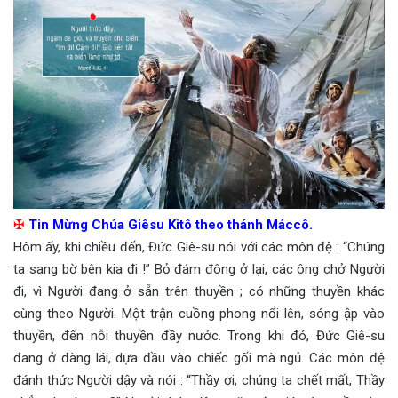
✠
Tin Mừng Chúa Giêsu Kitô theo thánh Máccô.
Hôm ấy, khi chiều đến, Đức Giê-su nói với các môn đệ : “Chúng
ta sang bờ bên kia đi !” Bỏ đám đông ở lại, các ông chở Người
đi, vì Người đang ở sẵn trên thuyền ; có những thuyền khác
cùng theo Người. Một trận cuồng phong nổi lên, sóng ập vào
thuyền, đến nỗi thuyền đầy nước. Trong khi đó, Đức Giê-su
đang ở đàng lái, dựa đầu vào chiếc gối mà ngủ. Các môn đệ
đánh thức Người dậy và nói : “Thầy ơi, chúng ta chết mất, Thầy