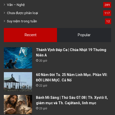
Văn – Nghệ
289
Chưa được phân loại
117
Suy niệm trong tuần
12
Recent
Popular
Thánh Vịnh Đáp Ca | Chúa Nhật 19 Thường
Niên A
20 giờ
60 Năm Đời Tu. 25 Năm Linh Mục. Phần VII:
ĐỜI LINH MỤC. Cả Nổ
22 giờ
Bánh Mì Sáng | Thứ Sáu 07.08 | Th. Xystô II,
giám mục và Th. Cajêtanô, linh mục
23 giờ