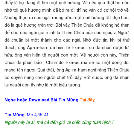
thấy là họ đang đi tìm một quê hương. Và nếu quả thật họ còn
nhớ tới quê hương mình đã bỏ ra đi, thì họ vẫn có cơ hội trở về.
Nhưng thực ra các ngài mong ước một quê hương tốt đẹp hơn,
đó là quê hương trên trời. Bởi vậy, Thiên Chúa đã không hổ thẹn
để cho các ngài gọi mình là Thiên Chúa của các ngài, vì Người
đã chuẩn bị một thành cho các ngài. Nhờ đức tin, khi bị thử
thách, ông Áp-ra-ham đã hiến tế I-xa-ác ; dù đã nhận được lời
hứa, ông vẫn hiến tế người con một. Về người con này, Thiên
Chúa đã phán bảo : Chính do I-xa-ác mà sẽ có một dòng dõi
mang tên ngươi. Quả thật, ông Áp-ra-ham nghĩ rằng Thiên Chúa
có quyền năng cho người chết trỗi dậy. Rốt cuộc, ông đã nhận
lại người con ấy như là một biểu tượng.
Nghe hoặc Download Bài Tin Mừng
Tại đây
Tin Mừng
Mc 4,35-41
Người này là ai, mà cả đến gió và biển cũng tuân lệnh ?