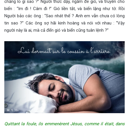
chẳng lo gì sao ?” Người thức dậy, ngăm đe gió, và truyền cho
biển : “Im đi ! Câm đi !” Gió liền tắt, và biển lặng như tờ. Rồi
Người bảo các ông : “Sao nhát thế ? Anh em vẫn chưa có lòng
tin sao ?” Các ông sợ hãi kinh hoàng và nói với nhau : “Vậy
người này là ai, mà cả đến gió và biển cũng tuân lệnh ?”
Quittant la foule, ils emmenèrent Jésus, comme il était, dans