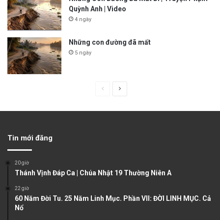
Quỳnh Anh | Video
4 ngày
Những con đường đã mất
5 ngày
P
N
r
e
e
x
v
t
Tin mới đăng
i
p
o
a
20 giờ
u
g
Thánh Vịnh Đáp Ca | Chúa Nhật 19 Thường Niên A
s
e
22 giờ
60 Năm Đời Tu. 25 Năm Linh Mục. Phần VII: ĐỜI LINH MỤC. Cả
p
Nổ
a