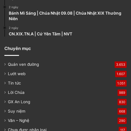
e
2 ngày
Bánh Mì Sáng | Chúa Nhật 09.08 | Chúa Nhật XIX Thường
Niên
2 ngày
CN.XIX.TN.A | Cứ Yên Tâm | NVT
Chuyên mục
Quán ven đường
3.653
Lướt web
1.607
Tin tức
1.051
Lời Chúa
989
GX An Long
830
Suy niệm
668
Văn – Nghệ
290
Chưa được phân loại
117