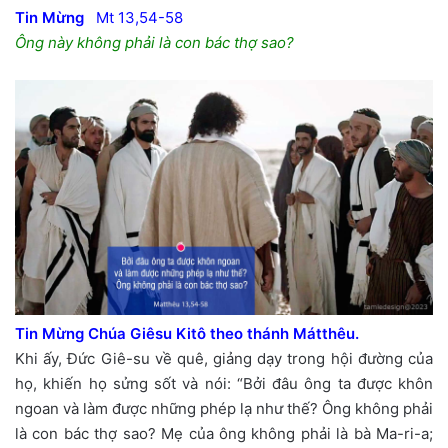
Tin Mừng
Mt 13,54-58
Ông này không phải là con bác thợ sao?
Tin Mừng Chúa Giêsu Kitô theo thánh Mátthêu.
Khi ấy, Đức Giê-su về quê, giảng dạy trong hội đường của
họ, khiến họ sửng sốt và nói: “Bởi đâu ông ta được khôn
ngoan và làm được những phép lạ như thế? Ông không phải
là con bác thợ sao? Mẹ của ông không phải là bà Ma-ri-a;