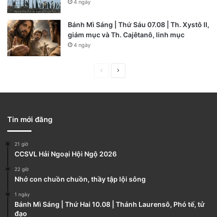
4 ngày
Bánh Mì Sáng | Thứ Sáu 07.08 | Th. Xystô II,
giám mục và Th. Cajêtanô, linh mục
4 ngày
P
N
r
e
e
x
v
t
Tin mới đăng
i
p
o
a
21 giờ
u
g
CCSVL Hải Ngoại Hội Ngộ 2026
s
e
22 giờ
Nhớ con chuồn chuồn, thầy tập lội sông
p
a
1 ngày
Bánh Mì Sáng | Thứ Hai 10.08 | Thánh Laurensô, Phó tế, tử
g
đạo