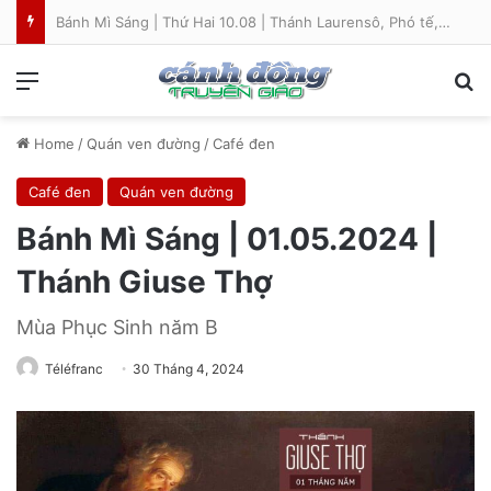
Bánh Mì Sáng | Thứ Hai 10.08 | Thánh Laurensô, Phó tế, tử đạo
Menu
S
Home
/
Quán ven đường
/
Café đen
Café đen
Quán ven đường
Bánh Mì Sáng | 01.05.2024 |
Thánh Giuse Thợ
Mùa Phục Sinh năm B
Téléfranc
30 Tháng 4, 2024