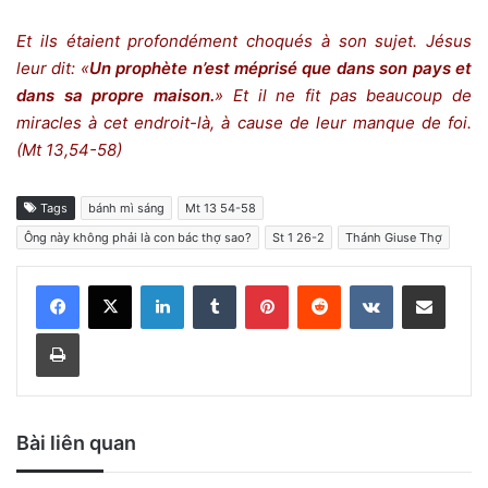
Et ils étaient profondément choqués à son sujet. Jésus
leur dit: «
Un prophète n’est méprisé que dans son pays et
dans sa propre maison.
» Et il ne fit pas beaucoup de
miracles à cet endroit-là, à cause de leur manque de foi.
(Mt 13,54-58)
Tags
bánh mì sáng
Mt 13 54-58
Ông này không phải là con bác thợ sao?
St 1 26-2
Thánh Giuse Thợ
LinkedIn
Tumblr
Pinterest
Reddit
VKontakte
Share via Email
Print
Bài liên quan