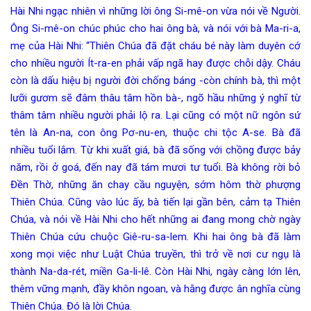
Hài Nhi ngạc nhiên vì những lời ông Si-mê-on vừa nói về Người.
Ông Si-mê-on chúc phúc cho hai ông bà, và nói với bà Ma-ri-a,
mẹ của Hài Nhi: “Thiên Chúa đã đặt cháu bé này làm duyên cớ
cho nhiều người Ít-ra-en phải vấp ngã hay được chỗi dậy. Cháu
còn là dấu hiệu bị người đời chống báng -còn chính bà, thì một
lưỡi gươm sẽ đâm thâu tâm hồn bà-, ngõ hầu những ý nghĩ từ
thâm tâm nhiều người phải lộ ra. Lại cũng có một nữ ngôn sứ
tên là An-na, con ông Pơ-nu-en, thuộc chi tộc A-se. Bà đã
nhiều tuổi lắm. Từ khi xuất giá, bà đã sống với chồng được bảy
năm, rồi ở goá, đến nay đã tám mươi tư tuổi. Bà không rời bỏ
Đền Thờ, những ăn chay cầu nguyện, sớm hôm thờ phượng
Thiên Chúa. Cũng vào lúc ấy, bà tiến lại gần bên, cảm tạ Thiên
Chúa, và nói về Hài Nhi cho hết những ai đang mong chờ ngày
Thiên Chúa cứu chuộc Giê-ru-sa-lem. Khi hai ông bà đã làm
xong mọi việc như Luật Chúa truyền, thì trở về nơi cư ngụ là
thành Na-da-rét, miền Ga-li-lê. Còn Hài Nhi, ngày càng lớn lên,
thêm vững mạnh, đầy khôn ngoan, và hằng được ân nghĩa cùng
Thiên Chúa. Đó là lời Chúa.