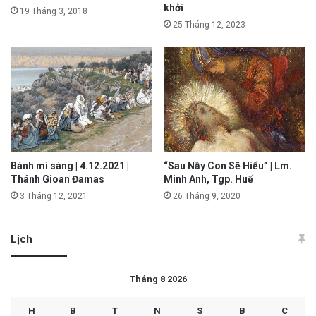
khởi
19 Tháng 3, 2018
25 Tháng 12, 2023
Bánh mì sáng | 4.12.2021 |
“Sau Nầy Con Sẽ Hiểu” | Lm.
Thánh Gioan Đamas
Minh Anh, Tgp. Huế
3 Tháng 12, 2021
26 Tháng 9, 2020
Lịch
Tháng 8 2026
H
B
T
N
S
B
C