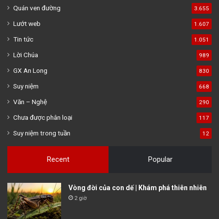
Quán ven đường
3.655
Lướt web
1.607
Tin tức
1.051
Lời Chúa
989
GX An Long
830
Suy niệm
668
Văn – Nghệ
290
Chưa được phân loại
117
Suy niệm trong tuần
12
Recent
Popular
Vòng đời của con dế | Khám phá thiên nhiên
2 giờ