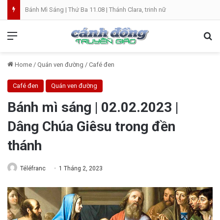
Bánh Mì Sáng | Thứ Ba 11.08 | Thánh Clara, trinh nữ
Menu
Se
Home
/
Quán ven đường
/
Café đen
Café đen
Quán ven đường
Bánh mì sáng | 02.02.2023 |
Dâng Chúa Giêsu trong đền
thánh
Téléfranc
1 Tháng 2, 2023