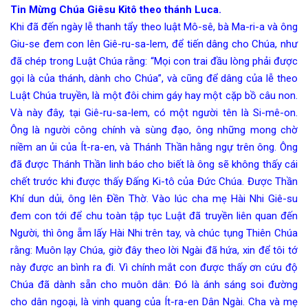
Tin Mừng Chúa Giêsu Kitô theo thánh Luca.
Khi đã đến ngày lễ thanh tẩy theo luật Mô-sê, bà Ma-ri-a và ông
Giu-se đem con lên Giê-ru-sa-lem, để tiến dâng cho Chúa, như
đã chép trong Luật Chúa rằng: “Mọi con trai đầu lòng phải được
gọi là của thánh, dành cho Chúa”, và cũng để dâng của lễ theo
Luật Chúa truyền, là một đôi chim gáy hay một cặp bồ câu non.
Và này đây, tại Giê-ru-sa-lem, có một người tên là Si-mê-on.
Ông là người công chính và sùng đạo, ông những mong chờ
niềm an ủi của Ít-ra-en, và Thánh Thần hằng ngự trên ông. Ông
đã được Thánh Thần linh báo cho biết là ông sẽ không thấy cái
chết trước khi được thấy Đấng Ki-tô của Đức Chúa. Được Thần
Khí dun dủi, ông lên Đền Thờ. Vào lúc cha mẹ Hài Nhi Giê-su
đem con tới để chu toàn tập tục Luật đã truyền liên quan đến
Người, thì ông ẵm lấy Hài Nhi trên tay, và chúc tụng Thiên Chúa
rằng: Muôn lạy Chúa, giờ đây theo lời Ngài đã hứa, xin để tôi tớ
này được an bình ra đi. Vì chính mắt con được thấy ơn cứu độ
Chúa đã dành sẵn cho muôn dân: Đó là ánh sáng soi đường
cho dân ngoại, là vinh quang của Ít-ra-en Dân Ngài. Cha và mẹ