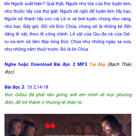
khi Người xuất hiện? Quả thật, Người như lửa của thợ luyện kim,
như thuốc tẩy của thợ giặt. Người sẽ ngồi để luyện kim tẩy bạc;
Người sẽ thanh tẩy con cái Lê-vi và tinh luyện chúng như vàng,
như bạc. Bấy giờ, đối với Đức Chúa, chúng sẽ là những kẻ đến
dâng lễ vật, theo lẽ công chính. Lễ vật của Giu-đa và của Giê-
ru-sa-lem sẽ làm đẹp lòng Đức Chúa như những ngày xa xưa,
như những năm thuở trước. Đó là lời Chúa.
Nghe hoặc Download Bài đọc 2 MP3
Tại đây
(Bạch Thảo
đọc)
Bài đọc 2:
Dt 2,14-18
Đức Giêsu đã phải nên giống
anh em mình về mọi phương
diện, để trở thành vị thượng tế nhân từ.