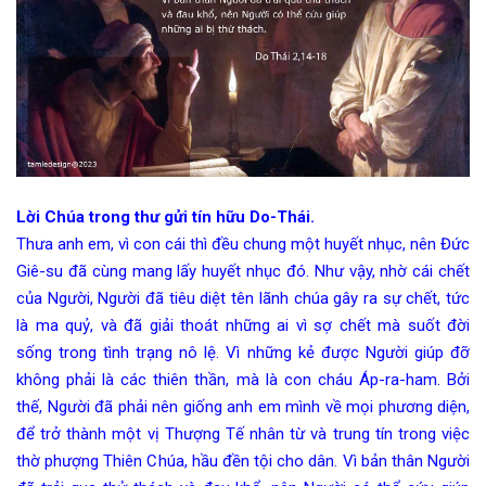
Lời Chúa trong thư gửi tín hữu Do-Thái.
Thưa anh em, vì con cái thì đều chung một huyết nhục, nên Đức
Giê-su đã cùng mang lấy huyết nhục đó. Như vậy, nhờ cái chết
của Người, Người đã tiêu diệt tên lãnh chúa gây ra sự chết, tức
là ma quỷ, và đã giải thoát những ai vì sợ chết mà suốt đời
sống trong tình trạng nô lệ. Vì những kẻ được Người giúp đỡ
không phải là các thiên thần, mà là con cháu Áp-ra-ham. Bởi
thế, Người đã phải nên giống anh em mình về mọi phương diện,
để trở thành một vị Thượng Tế nhân từ và trung tín trong việc
thờ phượng Thiên Chúa, hầu đền tội cho dân. Vì bản thân Người