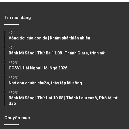
e
x
v
t
Tin mới đăng
i
p
o
a
2 giờ
u
g
Vòng đời của con dế | Khám phá thiên nhiên
s
e
2 giờ
Bánh Mì Sáng | Thứ Ba 11.08 | Thánh Clara, trinh nữ
p
a
1 ngày
CCSVL Hải Ngoại Hội Ngộ 2026
g
1 ngày
e
Nhớ con chuồn chuồn, thầy tập lội sông
1 ngày
Bánh Mì Sáng | Thứ Hai 10.08 | Thánh Laurensô, Phó tế, tử
đạo
Chuyên mục