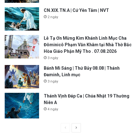
CN.XIX.TN.A | Cứ Yên Tâm | NVT
2 ngày
Lễ Tạ Ơn Mừng Kim Khánh Linh Mục Cha
Đôminicô Phạm Văn Khâm tại Nhà Thờ Bắc
Hòa Giáo Phận Mỹ Tho . 07.08.2026
3 ngày
Bánh Mì Sáng | Thứ Bảy 08.08 | Thánh
Đaminh, Linh mục
3 ngày
Thánh Vịnh Đáp Ca | Chúa Nhật 19 Thường
Niên A
4 ngày
P
N
r
e