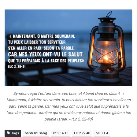
Syméon reçut l’enfant dans ses bras, et il bénit Dieu en disant : «
Maintenant, ô Maître souverain, tu peux laisser ton serviteur s’en aller en
paix, selon ta parole. Car mes yeux ont vu le salut que tu préparais à la
face des peuples : lumière qui se révèle aux nations et donne gloire à ton
peuple Israël. » (Lc 2, 22-40)
Tags
bánh mì sáng
Dt 2 14-18
Lc 2 22-40
Ml 3 1-4