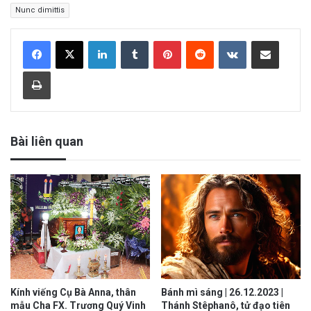
Nunc dimittis
LinkedIn
Tumblr
Pinterest
Reddit
VKontakte
Share via Email
Print
Bài liên quan
Kính viếng Cụ Bà Anna, thân
Bánh mì sáng | 26.12.2023 |
mẫu Cha FX. Trương Quý Vinh
Thánh Stêphanô, tử đạo tiên