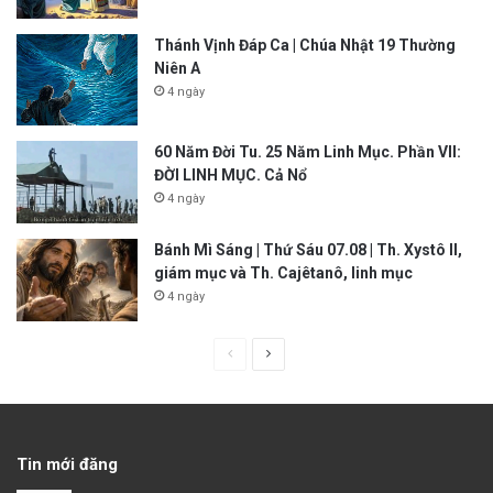
Thánh Vịnh Đáp Ca | Chúa Nhật 19 Thường
Niên A
4 ngày
60 Năm Đời Tu. 25 Năm Linh Mục. Phần VII:
ĐỜI LINH MỤC. Cả Nổ
4 ngày
Bánh Mì Sáng | Thứ Sáu 07.08 | Th. Xystô II,
giám mục và Th. Cajêtanô, linh mục
4 ngày
P
N
r
e
e
x
v
t
Tin mới đăng
i
p