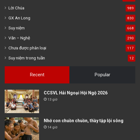
Lời Chúa
989
GX An Long
830
Suy niệm
668
Văn – Nghệ
290
Chưa được phân loại
117
Suy niệm trong tuần
12
Recent
Popular
CCSVL Hải Ngoại Hội Ngộ 2026
13 giờ
Nhớ con chuồn chuồn, thầy tập lội sông
14 giờ