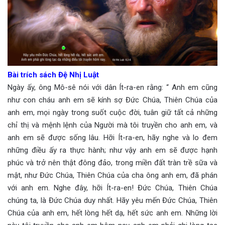
Bài trích sách Đệ Nhị Luật
Ngày ấy, ông Mô-sê nói với dân Ít-ra-en rằng: “ Anh em cũng
như con cháu anh em sẽ kính sợ Đức Chúa, Thiên Chúa của
anh em, mọi ngày trong suốt cuộc đời, tuân giữ tất cả những
chỉ thị và mệnh lệnh của Người mà tôi truyền cho anh em, và
anh em sẽ được sống lâu. Hỡi Ít-ra-en, hãy nghe và lo đem
những điều ấy ra thực hành; như vậy anh em sẽ được hạnh
phúc và trở nên thật đông đảo, trong miền đất tràn trề sữa và
mật, như Đức Chúa, Thiên Chúa của cha ông anh em, đã phán
với anh em. Nghe đây, hỡi Ít-ra-en! Đức Chúa, Thiên Chúa
chúng ta, là Đức Chúa duy nhất. Hãy yêu mến Đức Chúa, Thiên
Chúa của anh em, hết lòng hết dạ, hết sức anh em. Những lời