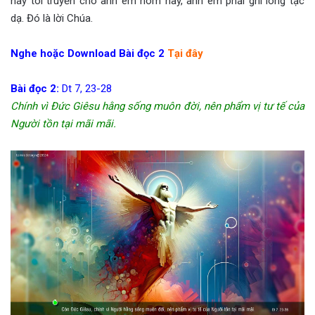
này tôi truyền cho anh em hôm nay, anh em phải ghi lòng tạc
dạ. Đó là lời Chúa.
Nghe hoặc Download Bài đọc 2
Tại đây
Bài đọc 2:
Dt 7, 23-28
Chính vì Đức Giêsu hằng sống muôn đời, nên phẩm vị tư tế của
Người tồn tại mãi mãi.