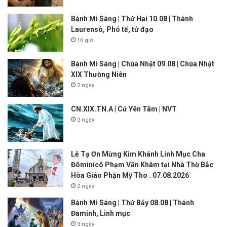
Bánh Mì Sáng | Thứ Hai 10.08 | Thánh
Laurensô, Phó tế, tử đạo
16 giờ
Bánh Mì Sáng | Chúa Nhật 09.08 | Chúa Nhật
XIX Thường Niên
2 ngày
CN.XIX.TN.A | Cứ Yên Tâm | NVT
2 ngày
Lễ Tạ Ơn Mừng Kim Khánh Linh Mục Cha
Đôminicô Phạm Văn Khâm tại Nhà Thờ Bắc
Hòa Giáo Phận Mỹ Tho . 07.08.2026
2 ngày
Bánh Mì Sáng | Thứ Bảy 08.08 | Thánh
Đaminh, Linh mục
3 ngày