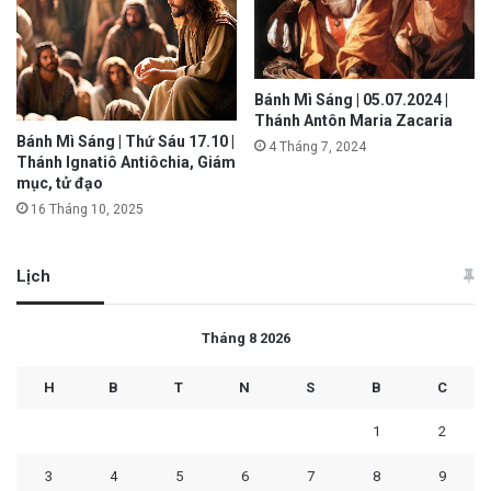
Bánh Mì Sáng | 05.07.2024 |
Thánh Antôn Maria Zacaria
Bánh Mì Sáng | Thứ Sáu 17.10 |
4 Tháng 7, 2024
Thánh Ignatiô Antiôchia, Giám
mục, tử đạo
16 Tháng 10, 2025
Lịch
Tháng 8 2026
H
B
T
N
S
B
C
1
2
3
4
5
6
7
8
9