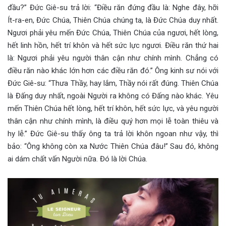
đầu?” Đức Giê-su trả lời: “Điều răn đứng đầu là: Nghe đây, hỡi
Ít-ra-en, Đức Chúa, Thiên Chúa chúng ta, là Đức Chúa duy nhất.
Ngươi phải yêu mến Đức Chúa, Thiên Chúa của ngươi, hết lòng,
hết linh hồn, hết trí khôn và hết sức lực ngươi. Điều răn thứ hai
là: Ngươi phải yêu người thân cận như chính mình. Chẳng có
điều răn nào khác lớn hơn các điều răn đó.” Ông kinh sư nói với
Đức Giê-su: “Thưa Thầy, hay lắm, Thầy nói rất đúng. Thiên Chúa
là Đấng duy nhất, ngoài Người ra không có Đấng nào khác. Yêu
mến Thiên Chúa hết lòng, hết trí khôn, hết sức lực, và yêu người
thân cận như chính mình, là điều quý hơn mọi lễ toàn thiêu và
hy lễ.” Đức Giê-su thấy ông ta trả lời khôn ngoan như vậy, thì
bảo: “Ông không còn xa Nước Thiên Chúa đâu!” Sau đó, không
ai dám chất vấn Người nữa. Đó là lời Chúa.