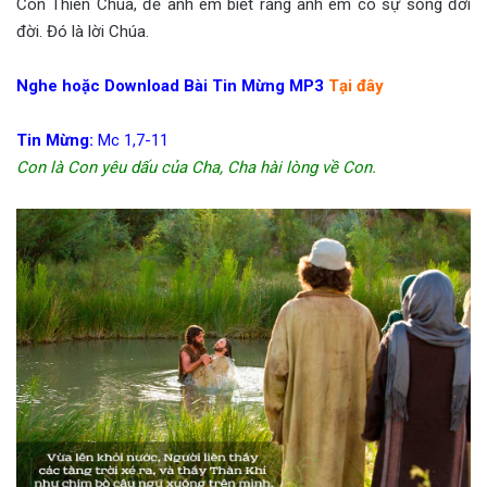
Con Thiên Chúa, để anh em biết rằng anh em có sự sống đời
đời. Đó là lời Chúa.
Nghe hoặc Download Bài Tin Mừng MP3
Tại đây
Tin Mừng:
Mc 1,7-11
Con là Con yêu dấu của Cha, Cha hài lòng về Con.