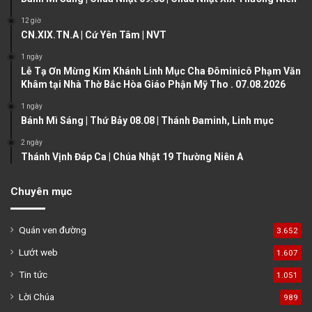
s
e
12 giờ
CN.XIX.TN.A | Cứ Yên Tâm | NVT
p
a
1 ngày
Lễ Tạ Ơn Mừng Kim Khánh Linh Mục Cha Đôminicô Phạm Văn
g
Khâm tại Nhà Thờ Bắc Hòa Giáo Phận Mỹ Tho . 07.08.2026
e
1 ngày
Bánh Mì Sáng | Thứ Bảy 08.08 | Thánh Đaminh, Linh mục
2 ngày
Thánh Vịnh Đáp Ca | Chúa Nhật 19 Thường Niên A
Chuyên mục
Quán ven đường
3.652
Lướt web
1.607
Tin tức
1.051
Lời Chúa
989