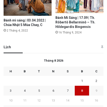
Bánh Mì Sáng | 17.09 | Th.
Bánh mì sáng | 03.04.2022 |
Rôbertô Bellarminô – Th.
Chúa Nhật 5 Mùa Chay, C
Hildegardis Bingensis
2 Tháng 4, 2022
16 Tháng 9, 2024
Lịch
Tháng 8 2026
H
B
T
N
S
B
C
1
2
3
4
5
6
7
8
9
10
11
12
13
14
15
16