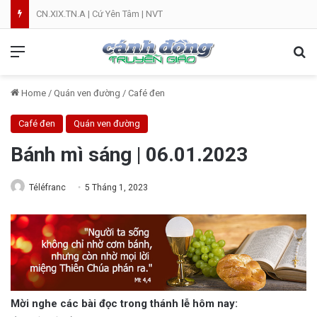
CN.XIX.TN.A | Cứ Yên Tâm | NVT
Menu
Se
Home
/
Quán ven đường
/
Café đen
Café đen
Quán ven đường
Bánh mì sáng | 06.01.2023
Téléfranc
5 Tháng 1, 2023
Mời nghe các bài đọc trong thánh lễ hôm nay: