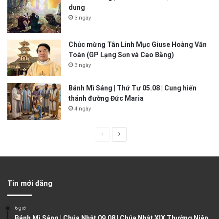
dung
3 ngày
Chúc mừng Tân Linh Mục Giuse Hoàng Văn
Toàn (GP Lạng Sơn và Cao Bằng)
3 ngày
Bánh Mì Sáng | Thứ Tư 05.08 | Cung hiến
thánh đường Đức Maria
4 ngày
P
N
r
e
e
x
v
t
Tin mới đăng
i
p
o
a
6 giờ
u
g
Bánh Mì Sáng | Chúa Nhật 09.08 | Chúa Nhật XIX Thường Niên