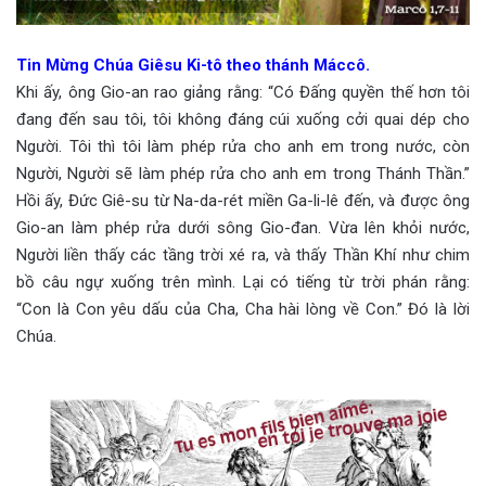
Tin Mừng Chúa Giêsu Ki-tô theo thánh Máccô.
Khi ấy, ông Gio-an rao giảng rằng: “Có Đấng quyền thế hơn tôi
đang đến sau tôi, tôi không đáng cúi xuống cởi quai dép cho
Người. Tôi thì tôi làm phép rửa cho anh em trong nước, còn
Người, Người sẽ làm phép rửa cho anh em trong Thánh Thần.”
Hồi ấy, Đức Giê-su từ Na-da-rét miền Ga-li-lê đến, và được ông
Gio-an làm phép rửa dưới sông Gio-đan. Vừa lên khỏi nước,
Người liền thấy các tầng trời xé ra, và thấy Thần Khí như chim
bồ câu ngự xuống trên mình. Lại có tiếng từ trời phán rằng:
“Con là Con yêu dấu của Cha, Cha hài lòng về Con.” Đó là lời
Chúa.