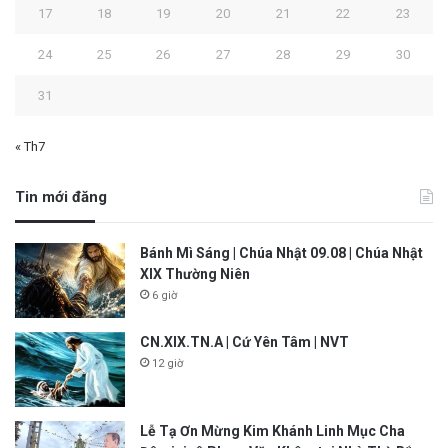
17
18
19
20
21
22
23
24
25
26
27
28
29
30
31
« Th7
Tin mới đăng
Bánh Mì Sáng | Chúa Nhật 09.08 | Chúa Nhật
XIX Thường Niên
6 giờ
CN.XIX.TN.A | Cứ Yên Tâm | NVT
12 giờ
Lễ Tạ Ơn Mừng Kim Khánh Linh Mục Cha