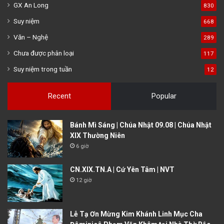
GX An Long
830
Suy niệm
668
Văn – Nghệ
289
Chưa được phân loại
117
Suy niệm trong tuần
12
Recent
Popular
Bánh Mì Sáng | Chúa Nhật 09.08 | Chúa Nhật
XIX Thường Niên
6 giờ
CN.XIX.TN.A | Cứ Yên Tâm | NVT
12 giờ
Lễ Tạ Ơn Mừng Kim Khánh Linh Mục Cha