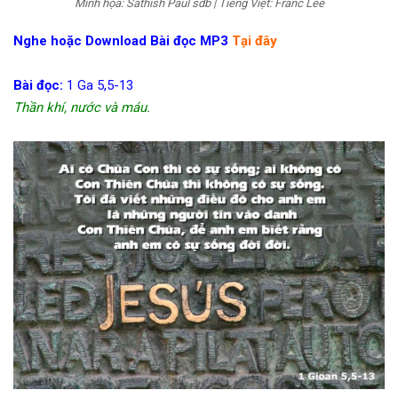
Minh họa: Sathish Paul sdb | Tiếng Việt: Franc Lee
Nghe hoặc Download Bài đọc MP3
Tại đây
Bài đọc:
1 Ga 5,5-13
Thần khí, nước và máu.