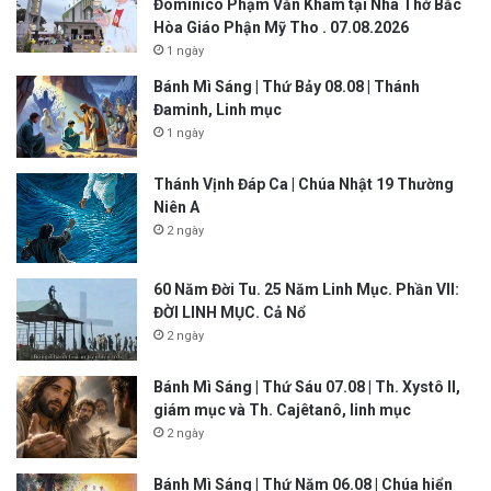
Đôminicô Phạm Văn Khâm tại Nhà Thờ Bắc
Hòa Giáo Phận Mỹ Tho . 07.08.2026
1 ngày
Bánh Mì Sáng | Thứ Bảy 08.08 | Thánh
Đaminh, Linh mục
1 ngày
Thánh Vịnh Đáp Ca | Chúa Nhật 19 Thường
Niên A
2 ngày
60 Năm Đời Tu. 25 Năm Linh Mục. Phần VII:
ĐỜI LINH MỤC. Cả Nổ
2 ngày
Bánh Mì Sáng | Thứ Sáu 07.08 | Th. Xystô II,
giám mục và Th. Cajêtanô, linh mục
2 ngày
Bánh Mì Sáng | Thứ Năm 06.08 | Chúa hiển