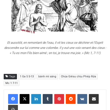
Et aussitôt, en remontant de l’eau, il vit les cieux se déchirer et l’Esprit
descendre sur lui comme une colombe. Il y eut une voix venant des cieux :
« Tu es mon Fils bien-aimé ; en toi, je trouve ma joie. » (Mc 1, 7-11)
Tags
1 Ga 5 5-13
bánh mì sáng
Chúa Giêsu chịu Phép Rửa
Mc 1 7-11
LinkedIn
Tumblr
Pinterest
Reddit
VKontakte
Share via Email
Print