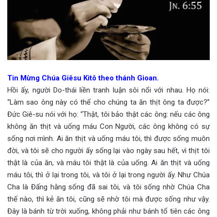
Tin Mừng Chúa Giêsu Kitô theo thánh Gioan.
Hồi ấy, người Do-thái liền tranh luận sôi nổi với nhau. Họ nói:
“Làm sao ông này có thể cho chúng ta ăn thịt ông ta được?”
Đức Giê-su nói với họ: “Thật, tôi bảo thật các ông: nếu các ông
không ăn thịt và uống máu Con Người, các ông không có sự
sống nơi mình. Ai ăn thịt và uống máu tôi, thì được sống muôn
đời, và tôi sẽ cho người ấy sống lại vào ngày sau hết, vì thịt tôi
thật là của ăn, và máu tôi thật là của uống. Ai ăn thịt và uống
máu tôi, thì ở lại trong tôi, và tôi ở lại trong người ấy. Như Chúa
Cha là Đấng hằng sống đã sai tôi, và tôi sống nhờ Chúa Cha
thế nào, thì kẻ ăn tôi, cũng sẽ nhờ tôi mà được sống như vậy.
Đây là bánh từ trời xuống, không phải như bánh tổ tiên các ông