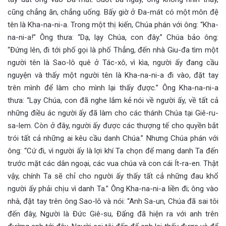
cũng chẳng ăn, chẳng uống. Bấy giờ ở Đa-mát có một môn đệ
tên là Kha-na-ni-a. Trong một thị kiến, Chúa phán với ông: “Kha-
na-ni-a!” Ông thưa: “Dạ, lạy Chúa, con đây.” Chúa bảo ông:
“Đứng lên, đi tới phố gọi là phố Thẳng, đến nhà Giu-đa tìm một
người tên là Sao-lô quê ở Tác-xô, vì kìa, người ấy đang cầu
nguyện và thấy một người tên là Kha-na-ni-a đi vào, đặt tay
trên mình để làm cho mình lại thấy được.” Ông Kha-na-ni-a
thưa: “Lạy Chúa, con đã nghe lắm kẻ nói về người ấy, về tất cả
những điều ác người ấy đã làm cho các thánh Chúa tại Giê-ru-
sa-lem. Còn ở đây, người ấy được các thượng tế cho quyền bắt
trói tất cả những ai kêu cầu danh Chúa.” Nhưng Chúa phán với
ông: “Cứ đi, vì người ấy là lợi khí Ta chọn để mang danh Ta đến
trước mặt các dân ngoại, các vua chúa và con cái Ít-ra-en. Thật
vậy, chính Ta sẽ chỉ cho người ấy thấy tất cả những đau khổ
người ấy phải chịu vì danh Ta.” Ông Kha-na-ni-a liền đi; ông vào
nhà, đặt tay trên ông Sao-lô và nói: “Anh Sa-un, Chúa đã sai tôi
đến đây, Người là Đức Giê-su, Đấng đã hiện ra với anh trên