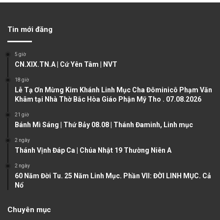
e
x
v
t
Tin mới đăng
i
p
o
a
5 giờ
u
g
CN.XIX.TN.A | Cứ Yên Tâm | NVT
s
e
18 giờ
Lễ Tạ Ơn Mừng Kim Khánh Linh Mục Cha Đôminicô Phạm Văn
p
Khâm tại Nhà Thờ Bắc Hòa Giáo Phận Mỹ Tho . 07.08.2026
a
21 giờ
g
Bánh Mì Sáng | Thứ Bảy 08.08 | Thánh Đaminh, Linh mục
e
2 ngày
Thánh Vịnh Đáp Ca | Chúa Nhật 19 Thường Niên A
2 ngày
60 Năm Đời Tu. 25 Năm Linh Mục. Phần VII: ĐỜI LINH MỤC. Cả
Nổ
Chuyên mục