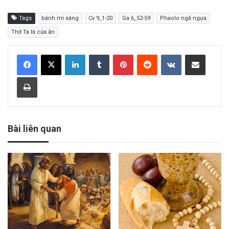
Tags
bánh mì sáng
Cv 9_1-20
Ga 6_52-59
Phaolo ngã ngựa
Thịt Ta là của ăn
LinkedIn
Tumblr
Pinterest
Reddit
VKontakte
Share via Email
Print
Bài liên quan