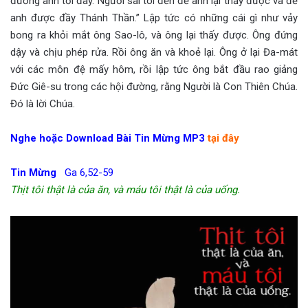
đường anh tới đây. Người sai tôi đến để anh lại thấy được và để
anh được đầy Thánh Thần.” Lập tức có những cái gì như vảy
bong ra khỏi mắt ông Sao-lô, và ông lại thấy được. Ông đứng
dậy và chịu phép rửa. Rồi ông ăn và khoẻ lại. Ông ở lại Đa-mát
với các môn đệ mấy hôm, rồi lập tức ông bắt đầu rao giảng
Đức Giê-su trong các hội đường, rằng Người là Con Thiên Chúa.
Đó là lời Chúa.
Nghe hoặc Download Bài Tin Mừng MP3
tại đây
Tin Mừng
Ga 6,52-59
Thịt tôi thật là của ăn, và máu tôi thật là của uống.