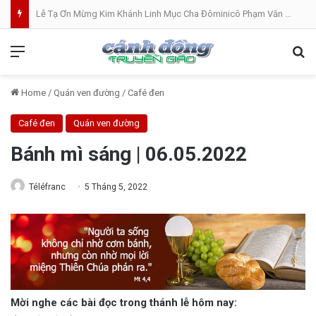
Lễ Tạ Ơn Mừng Kim Khánh Linh Mục Cha Đôminicô Phạm Văn Khâm tại Nhà Thờ Bắc Hòa Giáo Phận Mỹ Tho . 07.08.2026
Menu
Se
Home
/
Quán ven đường
/
Café đen
Café đen
Quán ven đường
Bánh mì sáng | 06.05.2022
Téléfranc
5 Tháng 5, 2022
Mời nghe các bài đọc trong thánh lễ hôm nay: