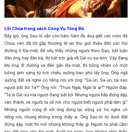
Lời Chúa trong sách Công Vụ Tông Đồ.
Bấy giờ, ông Sao-lô vẫn còn hằm hằm đe doạ giết các môn đệ
Chúa, nên đã tới gặp thượng tế xin thư giới thiệu đến các hội
đường ở Đa-mát, để nếu thấy những người theo Đạo, bất luận
đàn ông hay đàn bà, thì bắt trói giải về Giê-ru-sa-lem. Vậy đang
khi ông đi đường và đến gần Đa-mát, thì bỗng nhiên có một
luồng ánh sáng từ trời chiếu xuống bao phủ lấy ông. Ông ngã
xuống đất và nghe có tiếng nói với ông: “Sa-un, Sa-un, tại sao
ngươi bắt bớ Ta?” Ông nói: “Thưa Ngài, Ngài là ai?” Người đáp:
“Ta là Giê-su mà ngươi đang bắt bớ. Nhưng ngươi hãy đứng dậy,
vào thành, và người ta sẽ nói cho ngươi biết ngươi phải làm gì.”
Những người cùng đi với ông dừng lại, sững sờ: họ nghe có
tiếng nói, nhưng không trông thấy ai. Ông Sao-lô từ dưới đất
đứng dậy, mắt thì mở nhưng không thấy gì. Người ta phải cầm
tay dắt ông vào Đa-mát. Suốt ba ngày, ông không nhìn thấy,