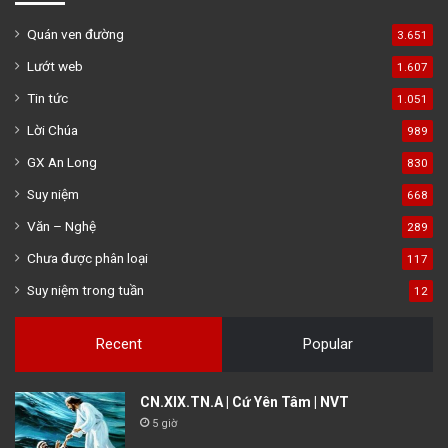
Quán ven đường
3.651
Lướt web
1.607
Tin tức
1.051
Lời Chúa
989
GX An Long
830
Suy niệm
668
Văn – Nghệ
289
Chưa được phân loại
117
Suy niệm trong tuần
12
Recent
Popular
CN.XIX.TN.A | Cứ Yên Tâm | NVT
5 giờ