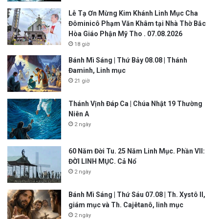
Lễ Tạ Ơn Mừng Kim Khánh Linh Mục Cha
Đôminicô Phạm Văn Khâm tại Nhà Thờ Bắc
Hòa Giáo Phận Mỹ Tho . 07.08.2026
18 giờ
Bánh Mì Sáng | Thứ Bảy 08.08 | Thánh
Đaminh, Linh mục
21 giờ
Thánh Vịnh Đáp Ca | Chúa Nhật 19 Thường
Niên A
2 ngày
60 Năm Đời Tu. 25 Năm Linh Mục. Phần VII:
ĐỜI LINH MỤC. Cả Nổ
2 ngày
Bánh Mì Sáng | Thứ Sáu 07.08 | Th. Xystô II,
giám mục và Th. Cajêtanô, linh mục
2 ngày