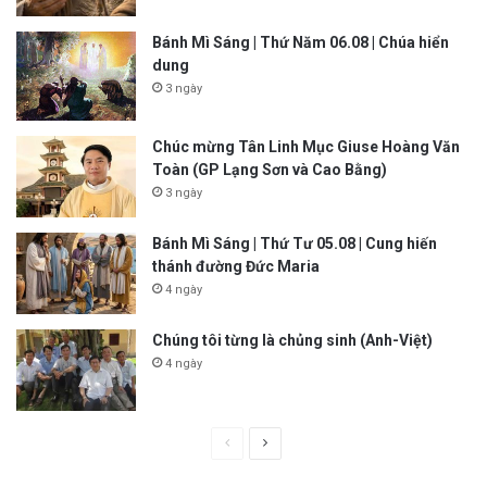
Bánh Mì Sáng | Thứ Năm 06.08 | Chúa hiển
dung
3 ngày
Chúc mừng Tân Linh Mục Giuse Hoàng Văn
Toàn (GP Lạng Sơn và Cao Bằng)
3 ngày
Bánh Mì Sáng | Thứ Tư 05.08 | Cung hiến
thánh đường Đức Maria
4 ngày
Chúng tôi từng là chủng sinh (Anh-Việt)
4 ngày
P
N
r
e