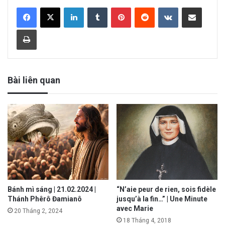
LinkedIn
Tumblr
Pinterest
Reddit
VKontakte
Share via Email
Print
Bài liên quan
Bánh mì sáng | 21.02.2024 |
“N’aie peur de rien, sois fidèle
Thánh Phêrô Đamianô
jusqu’à la fin…” | Une Minute
avec Marie
20 Tháng 2, 2024
18 Tháng 4, 2018