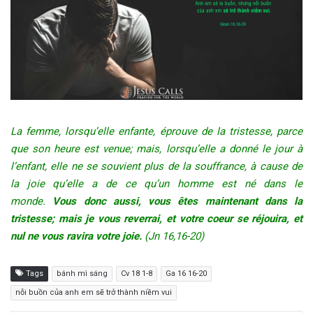
La femme, lorsqu’elle enfante, éprouve de la tristesse, parce
que son heure est venue; mais, lorsqu’elle a donné le jour à
l’enfant, elle ne se souvient plus de la souffrance, à cause de
la joie qu’elle a de ce qu’un homme est né dans le
monde.
Vous donc aussi, vous êtes maintenant dans la
tristesse;
mais je vous reverrai, et votre coeur se réjouira, et
nul ne vous ravira votre joie.
(Jn 16,16-20)
Tags
bánh mì sáng
Cv 18 1-8
Ga 16 16-20
nỗi buồn của anh em sẽ trở thành niềm vui