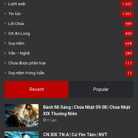
Lướt web
1.607
Tin tức
1.051
Lời Chúa
989
GX An Long
830
Suy niệm
668
Văn – Nghệ
289
Chưa được phân loại
117
Suy niệm trong tuần
12
Recent
Popular
Bánh Mì Sáng | Chúa Nhật 09.08 | Chúa Nhật
XIX Thường Niên
17 giờ
CN.XIX.TN.A | Cứ Yên Tâm | NVT