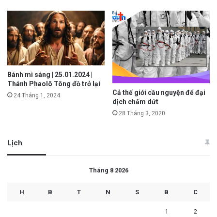
Bánh mì sáng | 25.01.2024 |
Thánh Phaolô Tông đồ trở lại
Cả thế giới cầu nguyện để đại
24 Tháng 1, 2024
dịch chấm dứt
28 Tháng 3, 2020
Lịch
Tháng 8 2026
H
B
T
N
S
B
C
1
2