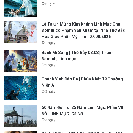
24 giờ
Lễ Tạ Ơn Mừng Kim Khánh Linh Mục Cha
Đôminicô Phạm Văn Khâm tại Nhà Thờ Bắc
Hòa Giáo Phận Mỹ Tho . 07.08.2026
1 ngày
Bánh Mì Sáng | Thứ Bảy 08.08 | Thánh
Đaminh, Linh mục
2 ngày
Thánh Vịnh Đáp Ca | Chúa Nhật 19 Thường
Niên A
3 ngày
60 Năm Đời Tu. 25 Năm Linh Mục. Phần VII:
ĐỜI LINH MỤC. Cả Nổ
3 ngày