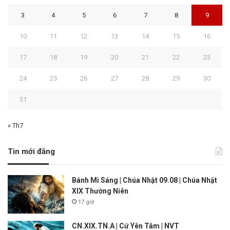
3
4
5
6
7
8
9
10
11
12
13
14
15
16
17
18
19
20
21
22
23
24
25
26
27
28
29
30
31
« Th7
Tin mới đăng
Bánh Mì Sáng | Chúa Nhật 09.08 | Chúa Nhật
XIX Thường Niên
17 giờ
CN.XIX.TN.A | Cứ Yên Tâm | NVT