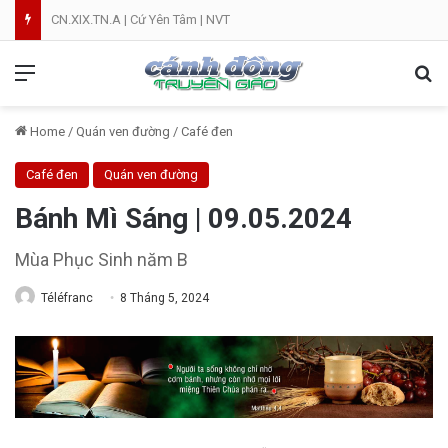
CN.XIX.TN.A | Cứ Yên Tâm | NVT
Menu
Se
Home
/
Quán ven đường
/
Café đen
Café đen
Quán ven đường
Bánh Mì Sáng | 09.05.2024
Mùa Phục Sinh năm B
Téléfranc
8 Tháng 5, 2024