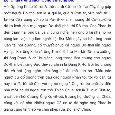
Lời Chúa trong sách Công Vụ Tông Đồ.
Hồi ấy, ông Phao-lô rời A-thê-na đi Cô-rin-tô. Tại đây, ông gặp
một người Do-thái tên là A-qui-la, quê ở Pon-tô, vừa mới từ I-
ta-li-a đến, cùng với vợ là Pơ-rít-ki-la, vì hoàng đế Cơ-lau-đi-ô
đã ra lệnh cho mọi người Do-thái phải rời Rô-ma. Ông Phao-lô
đến thăm hai ông bà, và vì cùng nghề, nên ông ở lại nhà họ và
cùng làm việc: họ làm nghề dệt lều. Mỗi ngày sa-bát, ông thảo
luận tại hội đường, cố thuyết phục cả người Do-thái lẫn người
Hy-lạp. Khi ông Xi-la và ông Ti-mô-thê từ Ma-kê-đô-ni-a xuống,
thì ông Phao-lô chỉ lo giảng, long trọng làm chứng cho người
Do-thái biết rằng Đức Giê-su chính là Đấng Ki-tô. Bởi họ chống
đối và nói lộng ngôn, nên ông giũ áo mà bảo họ: “Máu các
người cứ đổ xuống trên đầu các người! Phần tôi, tôi vô can; từ
nay trở đi, tôi sẽ đến với người ngoại.” Ông rời bỏ chỗ ấy đến
nhà một người ngoại tôn thờ Thiên Chúa, tên là Ti-xi-ô Giút-tô,
ở sát bên hội đường. Ông Kơ-rít-pô, trưởng hội đường, tin Chúa,
cùng với cả nhà. Nhiều người Cô-rin-tô đã nghe ông Phao-lô
giảng cũng tin theo và chịu phép rửa. Đó là lời Chúa.