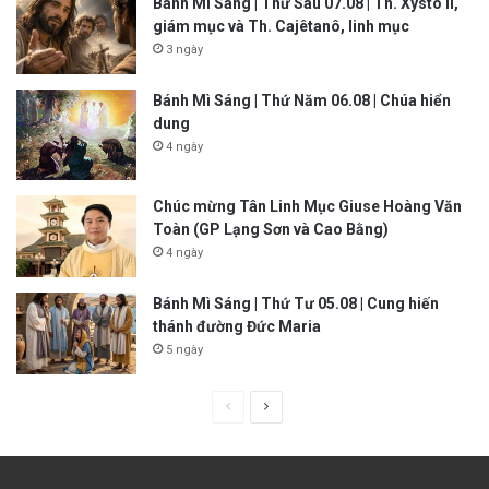
Bánh Mì Sáng | Thứ Sáu 07.08 | Th. Xystô II,
giám mục và Th. Cajêtanô, linh mục
3 ngày
Bánh Mì Sáng | Thứ Năm 06.08 | Chúa hiển
dung
4 ngày
Chúc mừng Tân Linh Mục Giuse Hoàng Văn
Toàn (GP Lạng Sơn và Cao Bằng)
4 ngày
Bánh Mì Sáng | Thứ Tư 05.08 | Cung hiến
thánh đường Đức Maria
5 ngày
P
N
r
e
e
x