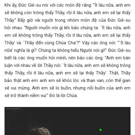
Khi ấy, Đức Giê-su nói với các môn đệ rằng: “Ít lâu nữa, anh em
sẽ không còn trông thấy Thầy, rồi ít lâu nữa, anh em sẽ lại thấy
Thầy.” Bấy giờ vài người trong nhóm môn đệ của Đức Giê-su
hỏi nhau: “Người muốn nói gì khi bảo chúng ta: `Ít lâu nữa, anh
em sẽ không trông thấy Thầy, rồi ít lâu nữa, anh em sẽ lại thấy
Thầy’ và `Thầy đến cùng Chúa Cha’?” Vậy các ông nói: “`Ít lâu
nữa’ nghĩa là gì? Chúng ta không hiểu Người nói gì!” Đức Giê-su
biết là các ông muốn hỏi mình, nên bảo các ông: “Anh em bàn
luận với nhau về lời Thầy nói: `Ít lâu nữa, anh em sẽ không trông
thấy Thầy, rồi ít lâu nữa, anh em sẽ lại thấy Thầy’. Thật, Thầy
bảo thật anh em: anh em sẽ khóc lóc và than van, còn thế gian
sẽ vui mừng. Anh em sẽ lo buồn, nhưng nỗi buồn của anh em
sẽ trở thành niềm vui.” Đó là lời Chúa.