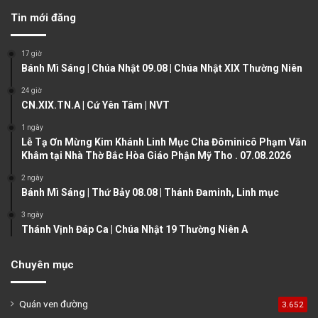
v
t
Tin mới đăng
i
p
o
a
17 giờ
u
g
Bánh Mì Sáng | Chúa Nhật 09.08 | Chúa Nhật XIX Thường Niên
s
e
24 giờ
CN.XIX.TN.A | Cứ Yên Tâm | NVT
p
a
1 ngày
Lễ Tạ Ơn Mừng Kim Khánh Linh Mục Cha Đôminicô Phạm Văn
g
Khâm tại Nhà Thờ Bắc Hòa Giáo Phận Mỹ Tho . 07.08.2026
e
2 ngày
Bánh Mì Sáng | Thứ Bảy 08.08 | Thánh Đaminh, Linh mục
3 ngày
Thánh Vịnh Đáp Ca | Chúa Nhật 19 Thường Niên A
Chuyên mục
Quán ven đường
3.652