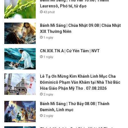
Bánh Mì Sáng | Thứ Hai 10.08 | Thánh
Laurensô, Phó tế, tử đạo
43 phút
Bánh Mì Sáng | Chúa Nhật 09.08 | Chúa Nhật
XIX Thường Niên
1 ngày
CN.XIX.TN.A | Cứ Yên Tâm | NVT
1 ngày
Lễ Tạ Ơn Mừng Kim Khánh Linh Mục Cha
Đôminicô Phạm Văn Khâm tại Nhà Thờ Bắc
Hòa Giáo Phận Mỹ Tho . 07.08.2026
2 ngày
Bánh Mì Sáng | Thứ Bảy 08.08 | Thánh
Đaminh, Linh mục
2 ngày