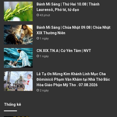
Bánh Mì Sáng | Thứ Hai 10.08 | Thánh
Laurensô, Phó tế, tử đạo
43 phút
Bánh Mì Sáng | Chúa Nhật 09.08 | Chúa Nhật
XIX Thường Niên
1 ngày
CN.XIX.TN.A | Cứ Yên Tâm | NVT
1 ngày
Lễ Tạ Ơn Mừng Kim Khánh Linh Mục Cha
Đôminicô Phạm Văn Khâm tại Nhà Thờ Bắc
Hòa Giáo Phận Mỹ Tho . 07.08.2026
2 ngày
Thống kê