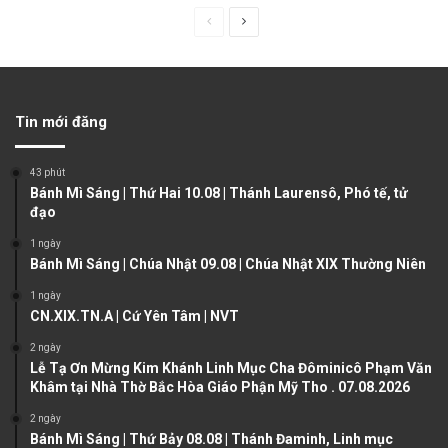
P
N
r
e
e
x
v
t
Tin mới đăng
i
p
o
a
43 phút
u
g
Bánh Mì Sáng | Thứ Hai 10.08 | Thánh Laurensô, Phó tế, tử
đạo
s
e
1 ngày
p
Bánh Mì Sáng | Chúa Nhật 09.08 | Chúa Nhật XIX Thường Niên
a
1 ngày
g
CN.XIX.TN.A | Cứ Yên Tâm | NVT
e
2 ngày
Lễ Tạ Ơn Mừng Kim Khánh Linh Mục Cha Đôminicô Phạm Văn
Khâm tại Nhà Thờ Bắc Hòa Giáo Phận Mỹ Tho . 07.08.2026
2 ngày
Bánh Mì Sáng | Thứ Bảy 08.08 | Thánh Đaminh, Linh mục