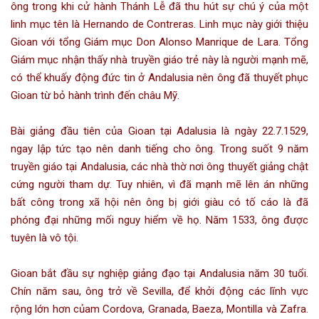
ông trong khi cử hành
Thánh Lễ
đã thu hút sự chú ý của một
linh mục tên là Hernando de Contreras. Linh mục này giới thiệu
Gioan với tổng Giám mục Don Alonso Manrique de Lara. Tổng
Giám mục nhận thấy nhà truyền giáo trẻ này là người mạnh mẽ,
có thể khuấy động đức tin ở
Andalusia
nên ông đã thuyết phục
Gioan từ bỏ hành trình đến
châu Mỹ
.
Bài giảng đầu tiên của Gioan tại Adalusia là ngày
22.7
.
1529
,
ngay lập tức tạo nên danh tiếng cho ông. Trong suốt 9 năm
truyền giáo tại Andalusia, các nhà thờ nơi ông thuyết giảng chật
cứng người tham dự. Tuy nhiên, vì đã mạnh mẽ lên án những
bất công trong xã hội nên ông bị giới giàu có tố cáo là đã
phóng đại những mối nguy hiểm về họ. Năm
1533
, ông được
tuyên là vô tội.
Gioan bắt đầu sự nghiệp giảng đạo tại Andalusia năm 30 tuổi.
Chín năm sau, ông trở về Sevilla, để khởi động các lĩnh vực
rộng lớn hơn củam Cordova, Granada, Baeza, Montilla và Zafra.