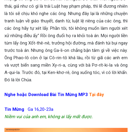
thái, giả như có gì là trái Luật hay phạm pháp, thì lẽ đương nhiên
là tôi sẽ chịu khó nghe các ông. Nhưng đây lại là những chuyện
tranh luận về giáo thuyết, danh từ, luật lệ riêng của các ông, thì
các ông hãy tự xét lấy. Phần tôi, tôi không muốn làm người xét
xử những điều ấy.” Rồi ông đuổi họ ra khỏi toà án. Mọi người liền
túm lấy ông Xốt-thê-nê, trưởng hội đường, mà đánh túi bụi ngay
trước toà án. Nhưng ông Ga-li-on chẳng bận tâm gì về việc này.
Ông Phao-lô còn ở lại Cô-rin-tô khá lâu, rồi từ giã các anh em
và vượt biển sang miền Xy-ri-a, cùng với bà Pơ-rít-ki-la và ông
A-qui-la. Trước đó, tại Ken-khơ-rê, ông xuống tóc, vì có lời khấn.
Đó là lời Chúa.
Nghe hoặc Download Bài Tin Mừng MP3
Tại đây
Tin Mừng
Ga 16,20-23a
Niềm vui của anh em, không ai lấy mất được.