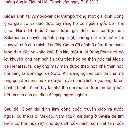
thăng ông là
Tiến sĩ Hội Thánh
vào ngày
7.10
.
2012
.
Gioan sinh tại
Almodóvar del Campo
trong một gia đình
Công
giáo
giàu có và đạo đức, tuy rằng họ có nguồn gốc
Do Thái
giáo
. Năm 14 tuổi, Gioan được gửi đến học tại
Đại học
Salamanca
chuyên ngành pháp luật, nhưng chỉ một năm thì
quay về nhà cha mình. Tại đây, Gioan đã dành 3 năm thực hành
lòng đạo đức và khắc khổ. Dịp kia, một tu sĩ
Dòng Phanxicô
có
lời khuyên ông nên nghiên cứu
triết học
và
thần học
tại
Alcalá
de Henares
, tại đây ông may mắn được theo học nhà thần học
nổi tiếng là Domingo de Soto. Khi đang nghiên cứu thì cha mẹ
ông qua đời nên sau khi được truyền chức
linh mục
, ông đã cử
hành Thánh Lễ mở tay tại nhà thờ nơi mà họ được an táng, bán
hết tài sản của gia đình để giúp người nghèo.
Sau đó, Gioan dự định làm công cuộc truyền giáo ra nước
ngoài, cụ thể là đi
México
. Năm
1527
, khi đang ở
Sevilla
để tìm
kiếm cơ hội thuận lợi cho dự định của mình, sự nhiệt tâm của