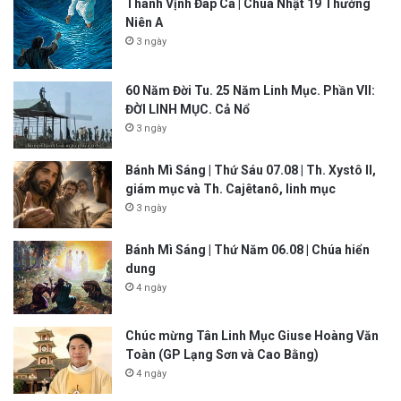
Thánh Vịnh Đáp Ca | Chúa Nhật 19 Thường
Niên A
3 ngày
60 Năm Đời Tu. 25 Năm Linh Mục. Phần VII:
ĐỜI LINH MỤC. Cả Nổ
3 ngày
Bánh Mì Sáng | Thứ Sáu 07.08 | Th. Xystô II,
giám mục và Th. Cajêtanô, linh mục
3 ngày
Bánh Mì Sáng | Thứ Năm 06.08 | Chúa hiển
dung
4 ngày
Chúc mừng Tân Linh Mục Giuse Hoàng Văn
Toàn (GP Lạng Sơn và Cao Bằng)
4 ngày