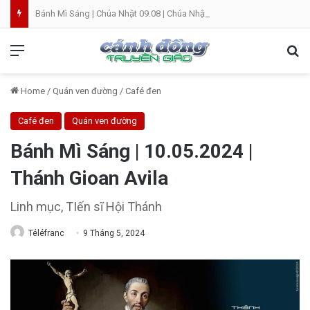
Bánh Mì Sáng | Chúa Nhật 09.08 | Chúa Nhật XIX Thường Niên
Menu
Se
Home
/
Quán ven đường
/
Café đen
Café đen
Quán ven đường
Bánh Mì Sáng | 10.05.2024 |
Thánh Gioan Avila
Linh mục, TIến sĩ Hội Thánh
Téléfranc
9 Tháng 5, 2024