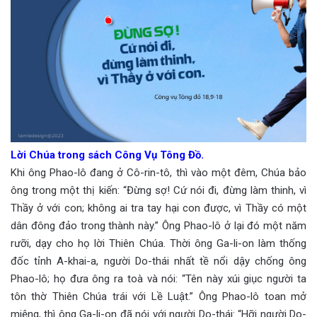
Lời Chúa trong sách Công Vụ Tông Đồ.
Khi ông Phao-lô đang ở Cô-rin-tô, thì vào một đêm, Chúa bảo
ông trong một thị kiến: “Đừng sợ! Cứ nói đi, đừng làm thinh, vì
Thầy ở với con; không ai tra tay hại con được, vì Thầy có một
dân đông đảo trong thành này.” Ông Phao-lô ở lại đó một năm
rưỡi, dạy cho họ lời Thiên Chúa. Thời ông Ga-li-on làm thống
đốc tỉnh A-khai-a, người Do-thái nhất tề nổi dậy chống ông
Phao-lô; họ đưa ông ra toà và nói: “Tên này xúi giục người ta
tôn thờ Thiên Chúa trái với Lề Luật.” Ông Phao-lô toan mở
miệng, thì ông Ga-li-on đã nói với người Do-thái: “Hỡi người Do-