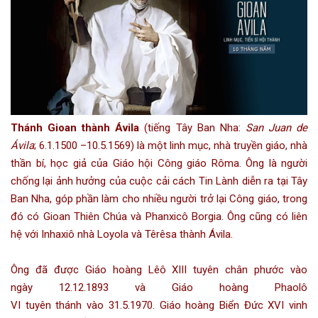
Thánh Gioan thành Ávila
(
tiếng Tây Ban Nha
:
San Juan de
Ávila
;
6.1
.
1500
–
10.5
.
1569
) là một
linh mục
,
nhà truyền giáo
, nhà
thần bí, học giả của
Giáo hội Công giáo Rôma
. Ông là người
chống lại ảnh hưởng của cuộc cải cách
Tin Lành
diễn ra tại
Tây
Ban Nha
, góp phần làm cho nhiều người trở lại Công giáo, trong
đó có
Gioan Thiên Chúa
và
Phanxicô Borgia
. Ông cũng có liên
hệ với
Inhaxiô nhà Loyola
và
Têrêsa thành Ávila
.
Ông đã được
Giáo hoàng Lêô XIII
tuyên
chân phước
vào
ngày
12.12
.
1893
và
Giáo hoàng Phaolô
VI
tuyên
thánh
vào
31.5
.
1970
.
Giáo hoàng Biển Đức XVI
vinh