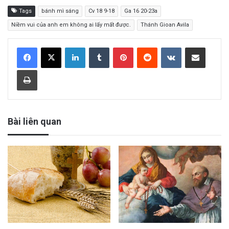
Tags
bánh mì sáng
Cv 18 9-18
Ga 16 20-23a
Niềm vui của anh em không ai lấy mất được.
Thánh Gioan Avila
LinkedIn
Tumblr
Pinterest
Reddit
VKontakte
Share via Email
Print
Bài liên quan