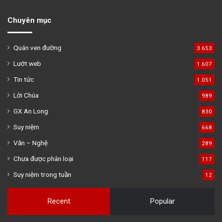
Chuyên mục
Quán ven đường
3.653
Lướt web
1.607
Tin tức
1.051
Lời Chúa
989
GX An Long
830
Suy niệm
668
Văn – Nghệ
289
Chưa được phân loại
117
Suy niệm trong tuần
12
Recent
Popular