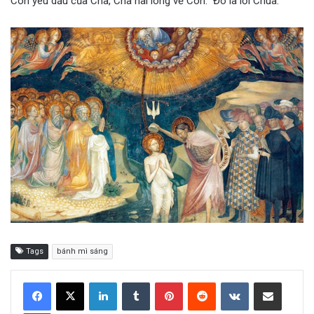
Con yêu dấu của Cha, Cha hài lòng về Con.” Đó là lời Chúa.
Tags
bánh mì sáng
LinkedIn
Tumblr
Pinterest
Reddit
VKontakte
Share via Email
Print