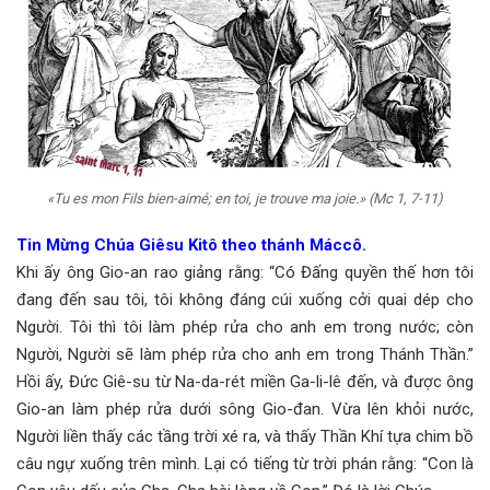
«Tu es mon Fils bien-aimé; en toi, je trouve ma joie.» (Mc 1, 7-11)
Tin Mừng Chúa Giêsu Kitô theo thánh Máccô.
Khi ấy ông Gio-an rao giảng rằng: “Có Đấng quyền thế hơn tôi
đang đến sau tôi, tôi không đáng cúi xuống cởi quai dép cho
Người. Tôi thì tôi làm phép rửa cho anh em trong nước; còn
Người, Người sẽ làm phép rửa cho anh em trong Thánh Thần.”
Hồi ấy, Đức Giê-su từ Na-da-rét miền Ga-li-lê đến, và được ông
Gio-an làm phép rửa dưới sông Gio-đan. Vừa lên khỏi nước,
Người liền thấy các tầng trời xé ra, và thấy Thần Khí tựa chim bồ
câu ngự xuống trên mình. Lại có tiếng từ trời phán rằng: “Con là