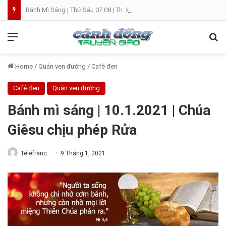
Bánh Mì Sáng | Thứ Sáu 07.08 | Th. Xystô II, giám mục và Th. Cajêtanô, linh mục
Menu
Se
Home
/
Quán ven đường
/
Café đen
Café đen
Quán ven đường
Bánh mì sáng | 10.1.2021 | Chúa
Giêsu chịu phép Rửa
Téléfranc
9 Tháng 1, 2021