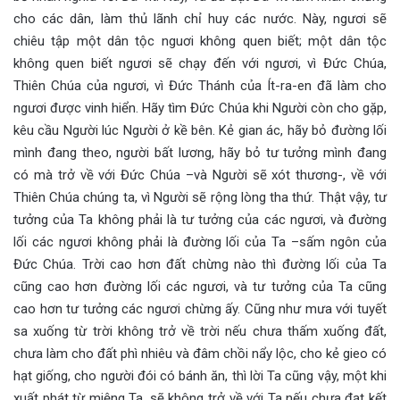
cho các dân, làm thủ lãnh chỉ huy các nước. Này, ngươi sẽ
chiêu tập một dân tộc nguơi không quen biết; một dân tộc
không quen biết ngươi sẽ chạy đến với ngươi, vì Đức Chúa,
Thiên Chúa của ngươi, vì Đức Thánh của Ít-ra-en đã làm cho
ngươi được vinh hiển. Hãy tìm Đức Chúa khi Người còn cho gặp,
kêu cầu Người lúc Người ở kề bên. Kẻ gian ác, hãy bỏ đường lối
mình đang theo, người bất lương, hãy bỏ tư tưởng mình đang
có mà trở về với Đức Chúa –và Người sẽ xót thương-, về với
Thiên Chúa chúng ta, vì Người sẽ rộng lòng tha thứ. Thật vậy, tư
tưởng của Ta không phải là tư tưởng của các ngươi, và đường
lối các ngươi không phải là đường lối của Ta –sấm ngôn của
Đức Chúa. Trời cao hơn đất chừng nào thì đường lối của Ta
cũng cao hơn đường lối các ngươi, và tư tưởng của Ta cũng
cao hơn tư tưởng các ngươi chừng ấy. Cũng như mưa với tuyết
sa xuống từ trời không trở về trời nếu chưa thấm xuống đất,
chưa làm cho đất phì nhiêu và đâm chồi nẩy lộc, cho kẻ gieo có
hạt giống, cho người đói có bánh ăn, thì lời Ta cũng vậy, một khi
xuất phát từ miệng Ta, sẽ không trở về với Ta nếu chưa đạt kết