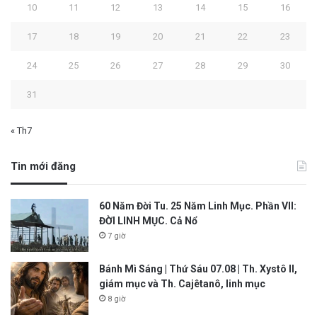
10
11
12
13
14
15
16
17
18
19
20
21
22
23
24
25
26
27
28
29
30
31
« Th7
Tin mới đăng
60 Năm Đời Tu. 25 Năm Linh Mục. Phần VII:
ĐỜI LINH MỤC. Cả Nổ
7 giờ
Bánh Mì Sáng | Thứ Sáu 07.08 | Th. Xystô II,
giám mục và Th. Cajêtanô, linh mục
8 giờ