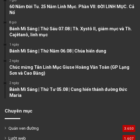
7 giờ
u
g
60 Năm Đời Tu. 25 Năm Linh Mục. Phần VII: ĐỜI LINH MỤC. Cả
Nổ
s
e
8 giờ
p
Bánh Mì Sáng | Thứ Sáu 07.08 | Th. Xystô II, giám mục và Th.
a
Cajêtanô, linh mục
g
1 ngày
e
Bánh Mì Sáng | Thứ Năm 06.08 | Chúa hiển dung
2 ngày
Chúc mừng Tân Linh Mục Giuse Hoàng Văn Toàn (GP Lạng
Sơn và Cao Bằng)
2 ngày
Bánh Mì Sáng | Thứ Tư 05.08 | Cung hiến thánh đường Đức
Maria
Chuyên mục
Quán ven đường
3.650
Lướt web
1.607