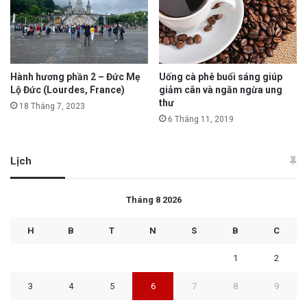
Hành hương phần 2 – Đức Mẹ
Uống cà phê buổi sáng giúp
Lộ Đức (Lourdes, France)
giảm cân và ngăn ngừa ung
thư
18 Tháng 7, 2023
6 Tháng 11, 2019
Lịch
Tháng 8 2026
H
B
T
N
S
B
C
1
2
3
4
5
6
7
8
9