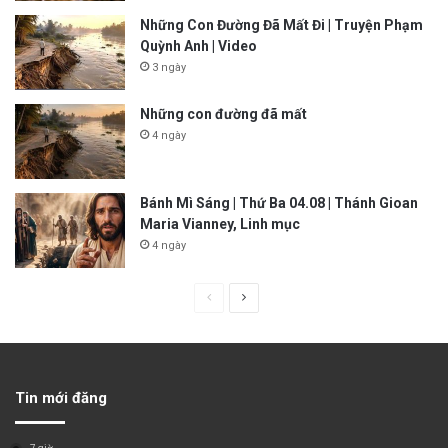
Những Con Đường Đã Mất Đi | Truyện Phạm
Quỳnh Anh | Video
3 ngày
Những con đường đã mất
4 ngày
Bánh Mì Sáng | Thứ Ba 04.08 | Thánh Gioan
Maria Vianney, Linh mục
4 ngày
P
N
r
e
e
x
v
t
Tin mới đăng
i
p
o
a