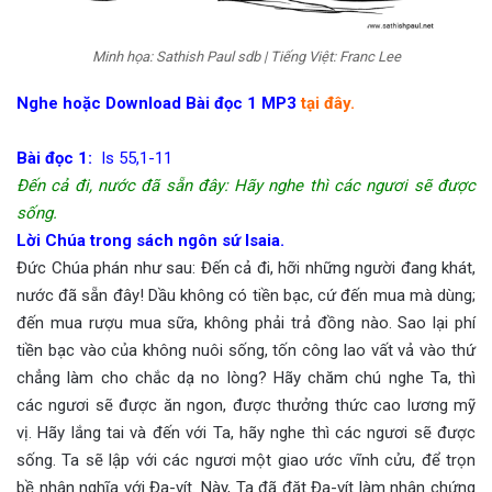
Minh họa: Sathish Paul sdb | Tiếng Việt: Franc Lee
Nghe hoặc Download Bài đọc 1 MP3
tại đây.
Bài đọc 1:
Is 55,1-11
Đến cả đi, nước đã sẵn đây: Hãy nghe thì các ngươi sẽ được
sống.
Lời Chúa trong sách ngôn sứ Isaia.
Đức Chúa phán như sau: Đến cả đi, hỡi những người đang khát,
nước đã sẵn đây! Dầu không có tiền bạc, cứ đến mua mà dùng;
đến mua rượu mua sữa, không phải trả đồng nào. Sao lại phí
tiền bạc vào của không nuôi sống, tốn công lao vất vả vào thứ
chẳng làm cho chắc dạ no lòng? Hãy chăm chú nghe Ta, thì
các ngươi sẽ được ăn ngon, được thưởng thức cao lương mỹ
vị. Hãy lắng tai và đến với Ta, hãy nghe thì các ngươi sẽ được
sống. Ta sẽ lập với các ngươi một giao ước vĩnh cửu, để trọn
bề nhân nghĩa với Đa-vít. Này, Ta đã đặt Đa-vít làm nhân chứng