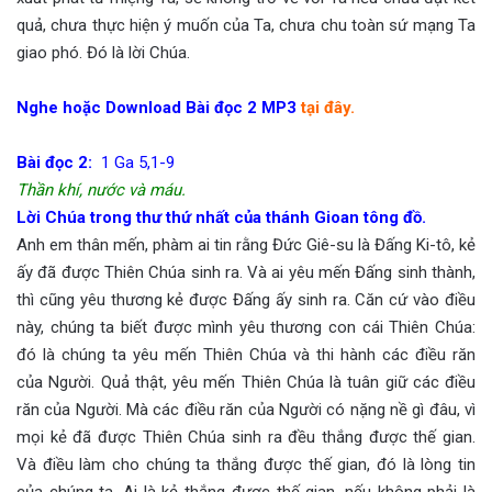
quả, chưa thực hiện ý muốn của Ta, chưa chu toàn sứ mạng Ta
giao phó. Đó là lời Chúa.
Nghe hoặc Download Bài đọc 2 MP3
tại đây.
Bài đọc 2:
1 Ga 5,1-9
Thần khí, nước và máu.
Lời Chúa trong thư thứ nhất của thánh Gioan tông đồ.
Anh em thân mến, phàm ai tin rằng Đức Giê-su là Đấng Ki-tô, kẻ
ấy đã được Thiên Chúa sinh ra. Và ai yêu mến Đấng sinh thành,
thì cũng yêu thương kẻ được Đấng ấy sinh ra. Căn cứ vào điều
này, chúng ta biết được mình yêu thương con cái Thiên Chúa:
đó là chúng ta yêu mến Thiên Chúa và thi hành các điều răn
của Người. Quả thật, yêu mến Thiên Chúa là tuân giữ các điều
răn của Người. Mà các điều răn của Người có nặng nề gì đâu, vì
mọi kẻ đã được Thiên Chúa sinh ra đều thắng được thế gian.
Và điều làm cho chúng ta thắng được thế gian, đó là lòng tin
của chúng ta. Ai là kẻ thắng được thế gian, nếu không phải là