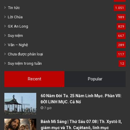
Tin tức
1.051
Lời Chúa
989
GX An Long
829
Suy niệm
667
Văn – Nghệ
289
Chưa được phân loại
117
Suy niệm trong tuần
12
Recent
Popular
60 Năm Đời Tu. 25 Năm Linh Mục. Phần VII:
ĐỜI LINH MỤC. Cả Nổ
7 giờ
Bánh Mì Sáng | Thứ Sáu 07.08 | Th. Xystô II,
giám mục và Th. Cajêtanô, linh mục