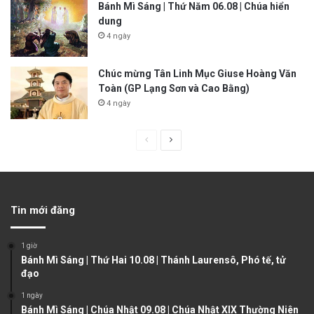
Bánh Mì Sáng | Thứ Năm 06.08 | Chúa hiển
dung
4 ngày
Chúc mừng Tân Linh Mục Giuse Hoàng Văn
Toàn (GP Lạng Sơn và Cao Bằng)
4 ngày
P
N
r
e
e
x
v
t
Tin mới đăng
i
p
o
a
1 giờ
u
g
Bánh Mì Sáng | Thứ Hai 10.08 | Thánh Laurensô, Phó tế, tử
đạo
s
e
1 ngày
p
Bánh Mì Sáng | Chúa Nhật 09.08 | Chúa Nhật XIX Thường Niên