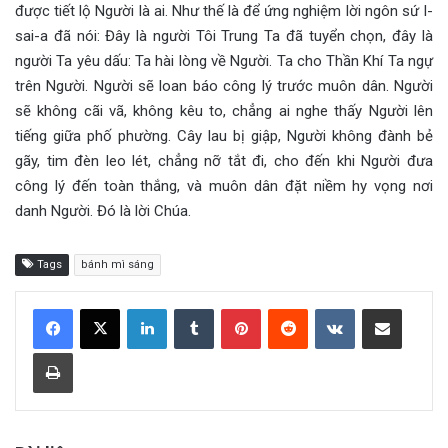
được tiết lộ Người là ai. Như thế là để ứng nghiệm lời ngôn sứ I-
sai-a đã nói: Đây là người Tôi Trung Ta đã tuyển chọn, đây là
người Ta yêu dấu: Ta hài lòng về Người. Ta cho Thần Khí Ta ngự
trên Người. Người sẽ loan báo công lý trước muôn dân. Người
sẽ không cãi vã, không kêu to, chẳng ai nghe thấy Người lên
tiếng giữa phố phường. Cây lau bị giập, Người không đành bẻ
gãy, tim đèn leo lét, chẳng nỡ tắt đi, cho đến khi Người đưa
công lý đến toàn thắng, và muôn dân đặt niềm hy vọng nơi
danh Người. Đó là lời Chúa.
Tags
bánh mì sáng
LinkedIn
Tumblr
Pinterest
Reddit
VKontakte
Share via Email
Print