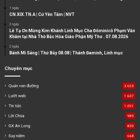
a
1 ngày
g
CN.XIX.TN.A | Cứ Yên Tâm | NVT
e
2 ngày
Lễ Tạ Ơn Mừng Kim Khánh Linh Mục Cha Đôminicô Phạm Văn
Khâm tại Nhà Thờ Bắc Hòa Giáo Phận Mỹ Tho . 07.08.2026
2 ngày
Bánh Mì Sáng | Thứ Bảy 08.08 | Thánh Đaminh, Linh mục
Chuyên mục
Quán ven đường
3.653
Lướt web
1.607
Tin tức
1.051
Lời Chúa
989
GX An Long
830
Suy niệm
668