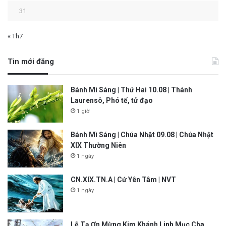
31
« Th7
Tin mới đăng
Bánh Mì Sáng | Thứ Hai 10.08 | Thánh
Laurensô, Phó tế, tử đạo
1 giờ
Bánh Mì Sáng | Chúa Nhật 09.08 | Chúa Nhật
XIX Thường Niên
1 ngày
CN.XIX.TN.A | Cứ Yên Tâm | NVT
1 ngày
Lễ Tạ Ơn Mừng Kim Khánh Linh Mục Cha