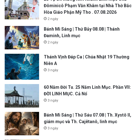
Đôminicô Phạm Văn Khâm tại Nhà Thờ Bắc
Hòa Giáo Phận Mỹ Tho . 07.08.2026
2 ngày
Bánh Mì Sáng | Thứ Bảy 08.08 | Thánh
Đaminh, Linh mục
2 ngày
Thánh Vịnh Đáp Ca | Chúa Nhật 19 Thường
Niên A
3 ngày
60 Năm Đời Tu. 25 Năm Linh Mục. Phần VII:
ĐỜI LINH MỤC. Cả Nổ
3 ngày
Bánh Mì Sáng | Thứ Sáu 07.08 | Th. Xystô II,
giám mục và Th. Cajêtanô, linh mục
3 ngày