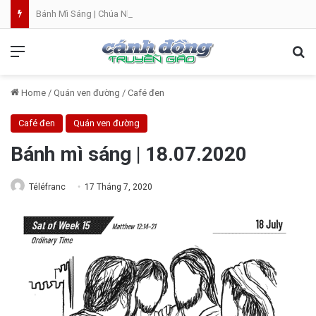
Bánh Mì Sáng | Chúa Nhật 09.08 | Chúa Nhật XIX Thường Niên
Menu
Se
Home
/
Quán ven đường
/
Café đen
Café đen
Quán ven đường
Bánh mì sáng | 18.07.2020
Téléfranc
17 Tháng 7, 2020