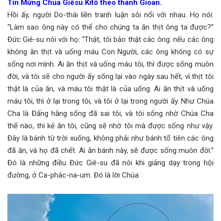
Tin Mừng Chúa Giêsu Kitô theo thánh Gioan.
Hồi ấy, người Do-thái liền tranh luận sôi nổi với nhau. Họ nói:
“Làm sao ông này có thể cho chúng ta ăn thịt ông ta được?”
Đức Giê-su nói với họ: “Thật, tôi bảo thật các ông: nếu các ông
không ăn thịt và uống máu Con Người, các ông không có sự
sống nơi mình. Ai ăn thịt và uống máu tôi, thì được sống muôn
đời, và tôi sẽ cho người ấy sống lại vào ngày sau hết, vì thịt tôi
thật là của ăn, và máu tôi thật là của uống. Ai ăn thịt và uống
máu tôi, thì ở lại trong tôi, và tôi ở lại trong người ấy. Như Chúa
Cha là Đấng hằng sống đã sai tôi, và tôi sống nhờ Chúa Cha
thế nào, thì kẻ ăn tôi, cũng sẽ nhờ tôi mà được sống như vậy.
Đây là bánh từ trời xuống, không phải như bánh tổ tiên các ông
đã ăn, và họ đã chết. Ai ăn bánh này, sẽ được sống muôn đời.”
Đó là những điều Đức Giê-su đã nói khi giảng dạy trong hội
đường, ở Ca-phác-na-um. Đó là lời Chúa.