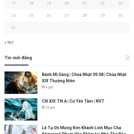
17
18
19
20
21
22
23
24
25
26
27
28
29
30
31
« Th7
Tin mới đăng
Bánh Mì Sáng | Chúa Nhật 09.08 | Chúa Nhật
XIX Thường Niên
6 giờ
CN.XIX.TN.A | Cứ Yên Tâm | NVT
12 giờ
Lễ Tạ Ơn Mừng Kim Khánh Linh Mục Cha