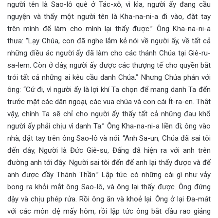
người tên là Sao-lô quê ở Tác-xô, vì kìa, người ấy đang cầu
nguyện và thấy một người tên là Kha-na-ni-a đi vào, đặt tay
trên mình để làm cho mình lại thấy được.” Ông Kha-na-ni-a
thưa: “Lạy Chúa, con đã nghe lắm kẻ nói về người ấy, về tất cả
những điều ác người ấy đã làm cho các thánh Chúa tại Giê-ru-
sa-lem. Còn ở đây, người ấy được các thượng tế cho quyền bắt
trói tất cả những ai kêu cầu danh Chúa.” Nhưng Chúa phán với
ông: “Cứ đi, vì người ấy là lợi khí Ta chọn để mang danh Ta đến
trước mặt các dân ngoại, các vua chúa và con cái Ít-ra-en. Thật
vậy, chính Ta sẽ chỉ cho người ấy thấy tất cả những đau khổ
người ấy phải chịu vì danh Ta.” Ông Kha-na-ni-a liền đi; ông vào
nhà, đặt tay trên ông Sao-lô và nói: “Anh Sa-un, Chúa đã sai tôi
đến đây, Người là Đức Giê-su, Đấng đã hiện ra với anh trên
đường anh tới đây. Người sai tôi đến để anh lại thấy được và để
anh được đầy Thánh Thần.” Lập tức có những cái gì như vảy
bong ra khỏi mắt ông Sao-lô, và ông lại thấy được. Ông đứng
dậy và chịu phép rửa. Rồi ông ăn và khoẻ lại. Ông ở lại Đa-mát
với các môn đệ mấy hôm, rồi lập tức ông bắt đầu rao giảng