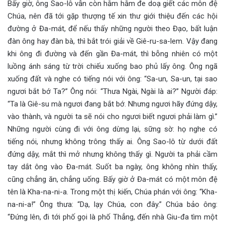
Bấy giờ, ông Sao-lô vẫn còn hằm hằm đe doạ giết các môn đệ
Chúa, nên đã tới gặp thượng tế xin thư giới thiệu đến các hội
đường ở Đa-mát, để nếu thấy những người theo Đạo, bất luận
đàn ông hay đàn bà, thì bắt trói giải về Giê-ru-sa-lem. Vậy đang
khi ông đi đường và đến gần Đa-mát, thì bỗng nhiên có một
luồng ánh sáng từ trời chiếu xuống bao phủ lấy ông. Ông ngã
xuống đất và nghe có tiếng nói với ông: “Sa-un, Sa-un, tại sao
ngươi bắt bớ Ta?” Ông nói: “Thưa Ngài, Ngài là ai?” Người đáp:
“Ta là Giê-su mà ngươi đang bắt bớ. Nhưng ngươi hãy đứng dậy,
vào thành, và người ta sẽ nói cho ngươi biết ngươi phải làm gì.”
Những người cùng đi với ông dừng lại, sững sờ: họ nghe có
tiếng nói, nhưng không trông thấy ai. Ông Sao-lô từ dưới đất
đứng dậy, mắt thì mở nhưng không thấy gì. Người ta phải cầm
tay dắt ông vào Đa-mát. Suốt ba ngày, ông không nhìn thấy,
cũng chẳng ăn, chẳng uống. Bấy giờ ở Đa-mát có một môn đệ
tên là Kha-na-ni-a. Trong một thị kiến, Chúa phán với ông: “Kha-
na-ni-a!” Ông thưa: “Dạ, lạy Chúa, con đây.” Chúa bảo ông:
“Đứng lên, đi tới phố gọi là phố Thẳng, đến nhà Giu-đa tìm một