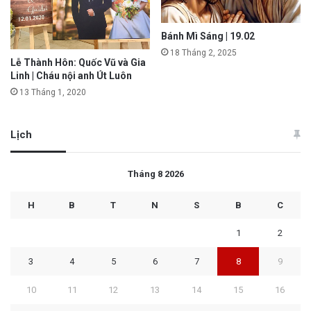
Bánh Mì Sáng | 19.02
18 Tháng 2, 2025
Lễ Thành Hôn: Quốc Vũ và Gia
Linh | Cháu nội anh Út Luôn
13 Tháng 1, 2020
Lịch
Tháng 8 2026
H
B
T
N
S
B
C
1
2
3
4
5
6
7
8
9
10
11
12
13
14
15
16