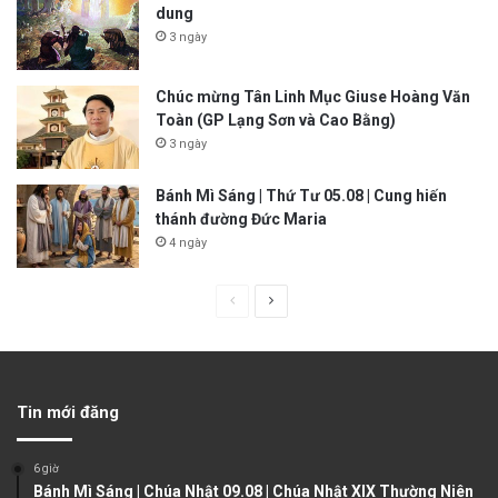
dung
3 ngày
Chúc mừng Tân Linh Mục Giuse Hoàng Văn
Toàn (GP Lạng Sơn và Cao Bằng)
3 ngày
Bánh Mì Sáng | Thứ Tư 05.08 | Cung hiến
thánh đường Đức Maria
4 ngày
P
N
r
e
e
x
v
t
Tin mới đăng
i
p
o
a
6 giờ
u
g
Bánh Mì Sáng | Chúa Nhật 09.08 | Chúa Nhật XIX Thường Niên