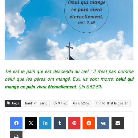
Tel est le pain qui est descendu du ciel : il n’est pas comme
celui que les pères ont mangé. Eux, ils sont morts;
celui qui
mange ce pain vivra éternellement
. (Jn 6,52-59)
Tags
bánh mì sáng
Cv 9 1-20
Ga 6 52-59
Thịt tôi thật là của ăn
LinkedIn
Tumblr
Pinterest
Reddit
VKontakte
Share via Email
Print