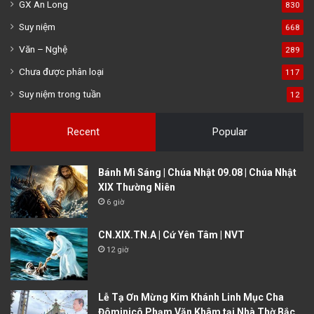
GX An Long
830
Suy niệm
668
Văn – Nghệ
289
Chưa được phân loại
117
Suy niệm trong tuần
12
Recent
Popular
Bánh Mì Sáng | Chúa Nhật 09.08 | Chúa Nhật
XIX Thường Niên
6 giờ
CN.XIX.TN.A | Cứ Yên Tâm | NVT
12 giờ
Lễ Tạ Ơn Mừng Kim Khánh Linh Mục Cha
Đôminicô Phạm Văn Khâm tại Nhà Thờ Bắc