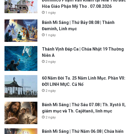
Đôminicô Phạm Văn Khâm tại Nhà Thờ Bắc
Hòa Giáo Phận Mỹ Tho . 07.08.2026
1 ngày
Bánh Mì Sáng | Thứ Bảy 08.08 | Thánh
Đaminh, Linh mục
1 ngày
Thánh Vịnh Đáp Ca | Chúa Nhật 19 Thường
Niên A
2 ngày
60 Năm Đời Tu. 25 Năm Linh Mục. Phần VII:
ĐỜI LINH MỤC. Cả Nổ
2 ngày
Bánh Mì Sáng | Thứ Sáu 07.08 | Th. Xystô II,
giám mục và Th. Cajêtanô, linh mục
2 ngày
Bánh Mì Sáng | Thứ Năm 06.08 | Chúa hiển