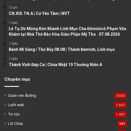
s
e
12 giờ
CN.XIX.TN.A | Cứ Yên Tâm | NVT
p
a
1 ngày
Lễ Tạ Ơn Mừng Kim Khánh Linh Mục Cha Đôminicô Phạm Văn
g
Khâm tại Nhà Thờ Bắc Hòa Giáo Phận Mỹ Tho . 07.08.2026
e
1 ngày
Bánh Mì Sáng | Thứ Bảy 08.08 | Thánh Đaminh, Linh mục
2 ngày
Thánh Vịnh Đáp Ca | Chúa Nhật 19 Thường Niên A
Chuyên mục
Quán ven đường
3.652
Lướt web
1.607
Tin tức
1.051
Lời Chúa
989