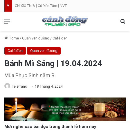
CN.XIX.TN.A | Cứ Yên Tâm | NVT
Menu
Se
Home
/
Quán ven đường
/
Café đen
Café đen
Quán ven đường
Bánh Mì Sáng | 19.04.2024
Mùa Phục Sinh năm B
Téléfranc
18 Tháng 4, 2024
Mời nghe các bài đọc trong thánh lễ hôm nay: