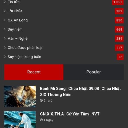
Tin tức
1.051
Lời Chúa
989
GX An Long
830
Suy niệm
668
Văn – Nghệ
289
Chưa được phân loại
117
Suy niệm trong tuần
12
Recent
Popular
Bánh Mì Sáng | Chúa Nhật 09.08 | Chúa Nhật
XIX Thường Niên
21 giờ
CN.XIX.TN.A | Cứ Yên Tâm | NVT
1 ngày