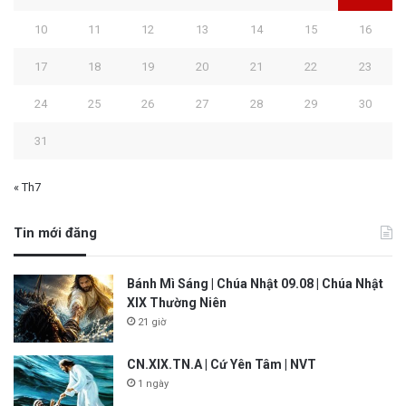
10
11
12
13
14
15
16
17
18
19
20
21
22
23
24
25
26
27
28
29
30
31
« Th7
Tin mới đăng
Bánh Mì Sáng | Chúa Nhật 09.08 | Chúa Nhật
XIX Thường Niên
21 giờ
CN.XIX.TN.A | Cứ Yên Tâm | NVT
1 ngày