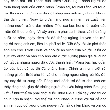
hãy chăn dắt Hội Thánh của Thiên Chúa, Hội Thánh Người đã
mua bằng máu của chính mình. “Phần tôi, tôi biết rằng khi tôi đi
rồi, thì sẽ có những sói dữ đột nhập vào anh em, chúng không
tha đàn chiên. Ngay từ giữa hàng ngũ anh em sẽ xuất hiện
những người giảng dạy những điều sai lạc, hòng lôi cuốn các
môn đệ theo chúng. Vì vậy anh em phải canh thức, và nhớ rằng,
suốt ba năm, ngày đêm tôi đã không ngừng khuyên bảo mỗi
người trong anh em, lắm khi phải rơi lệ. “Giờ đây, tôi xin phó thác
anh em cho Thiên Chúa và cho lời ân sủng của Người, là lời có
sức xây dựng và ban cho anh em được hưởng phần gia tài cùng
với tất cả những người đã được thánh hiến. “Vàng bạc hay quần
áo của bất cứ ai, tôi đã chẳng ham. Chính anh em biết rõ:
những gì cần thiết cho tôi và cho những người sống với tôi, đôi
tay này đã tự cung cấp. Bằng mọi cách tôi đã tỏ cho anh em
thấy rằng phải giúp đỡ những người đau yếu bằng cách làm lụng
vất vả như thế, và phải nhớ lại lời Chúa Giê-su đã dạy: cho thì có
phúc hơn là nhận.” Nói thế rồi, ông Phao-lô cùng với tất cả các
anh em quỳ gối xuống cầu nguyện. Ai nấy oà lên khóc và ôm cổ