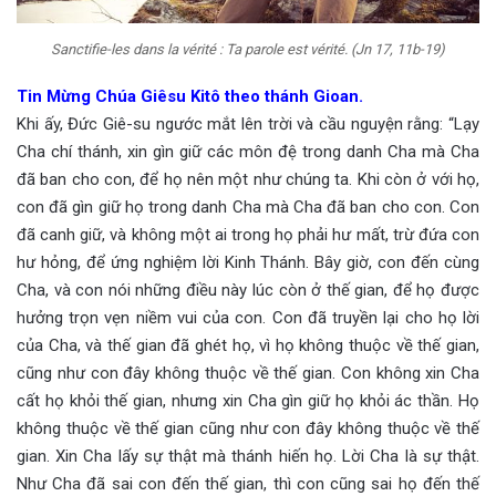
Sanctifie-les dans la vérité : Ta parole est vérité. (Jn 17, 11b-19)
Tin Mừng Chúa Giêsu Kitô theo thánh Gioan.
Khi ấy, Đức Giê-su ngước mắt lên trời và cầu nguyện rằng: “Lạy
Cha chí thánh, xin gìn giữ các môn đệ trong danh Cha mà Cha
đã ban cho con, để họ nên một như chúng ta. Khi còn ở với họ,
con đã gìn giữ họ trong danh Cha mà Cha đã ban cho con. Con
đã canh giữ, và không một ai trong họ phải hư mất, trừ đứa con
hư hỏng, để ứng nghiệm lời Kinh Thánh. Bây giờ, con đến cùng
Cha, và con nói những điều này lúc còn ở thế gian, để họ được
hưởng trọn vẹn niềm vui của con. Con đã truyền lại cho họ lời
của Cha, và thế gian đã ghét họ, vì họ không thuộc về thế gian,
cũng như con đây không thuộc về thế gian. Con không xin Cha
cất họ khỏi thế gian, nhưng xin Cha gìn giữ họ khỏi ác thần. Họ
không thuộc về thế gian cũng như con đây không thuộc về thế
gian. Xin Cha lấy sự thật mà thánh hiến họ. Lời Cha là sự thật.
Như Cha đã sai con đến thế gian, thì con cũng sai họ đến thế