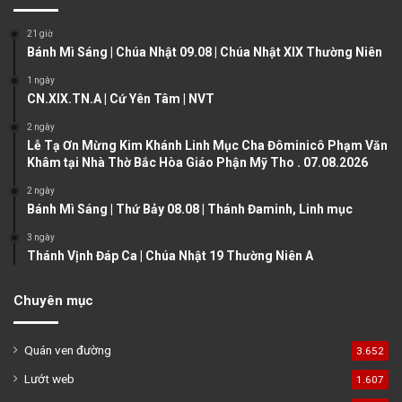
o
a
21 giờ
u
g
Bánh Mì Sáng | Chúa Nhật 09.08 | Chúa Nhật XIX Thường Niên
s
e
1 ngày
CN.XIX.TN.A | Cứ Yên Tâm | NVT
p
a
2 ngày
Lễ Tạ Ơn Mừng Kim Khánh Linh Mục Cha Đôminicô Phạm Văn
g
Khâm tại Nhà Thờ Bắc Hòa Giáo Phận Mỹ Tho . 07.08.2026
e
2 ngày
Bánh Mì Sáng | Thứ Bảy 08.08 | Thánh Đaminh, Linh mục
3 ngày
Thánh Vịnh Đáp Ca | Chúa Nhật 19 Thường Niên A
Chuyên mục
Quán ven đường
3.652
Lướt web
1.607