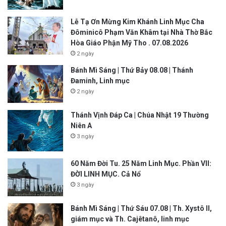
Lễ Tạ Ơn Mừng Kim Khánh Linh Mục Cha
Đôminicô Phạm Văn Khâm tại Nhà Thờ Bắc
Hòa Giáo Phận Mỹ Tho . 07.08.2026
2 ngày
Bánh Mì Sáng | Thứ Bảy 08.08 | Thánh
Đaminh, Linh mục
2 ngày
Thánh Vịnh Đáp Ca | Chúa Nhật 19 Thường
Niên A
3 ngày
60 Năm Đời Tu. 25 Năm Linh Mục. Phần VII:
ĐỜI LINH MỤC. Cả Nổ
3 ngày
Bánh Mì Sáng | Thứ Sáu 07.08 | Th. Xystô II,
giám mục và Th. Cajêtanô, linh mục