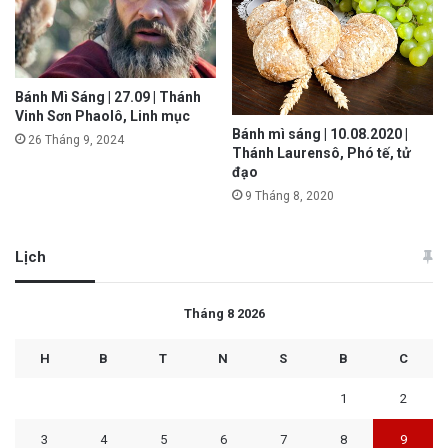
Bánh Mì Sáng | 27.09 | Thánh
Vinh Sơn Phaolô, Linh mục
Bánh mì sáng | 10.08.2020 |
26 Tháng 9, 2024
Thánh Laurensô, Phó tế, tử
đạo
9 Tháng 8, 2020
Lịch
Tháng 8 2026
H
B
T
N
S
B
C
1
2
3
4
5
6
7
8
9