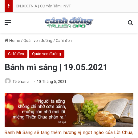
CN.XIX.TN.A | Cứ Yên Tâm | NVT
Menu
Se
Home
/
Quán ven đường
/
Café đen
Café đen
Quán ven đường
Bánh mì sáng | 19.05.2021
Téléfranc
18 Tháng 5, 2021
Bánh Mì Sáng sẽ tăng thêm hương vị ngọt ngào của Lời Chúa,