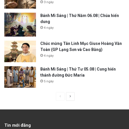
3 ngày
Bánh Mì Sáng | Thứ Năm 06.08 | Chúa hiển
dung
4 ngày
Chúc mừng Tân Linh Mục Giuse Hoàng Văn
Toàn (GP Lạng Sơn và Cao Bằng)
4 ngày
Bánh Mì Sáng | Thứ Tư 05.08 | Cung hiến
thánh đường Đức Maria
5 ngày
P
N
r
e
e
x
v
t
Tin mới đăng
i
p