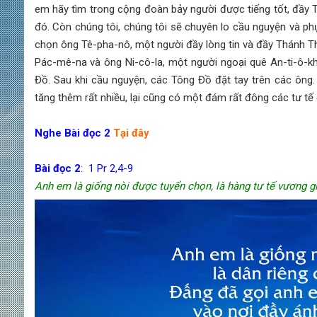
em hãy tìm trong cộng đoàn bảy người được tiếng tốt, đầy T
đó. Còn chúng tôi, chúng tôi sẽ chuyên lo cầu nguyện và ph
chọn ông Tê-pha-nô, một người đầy lòng tin và đầy Thánh Thầ
Pác-mê-na và ông Ni-cô-la, một người ngoại quê An-ti-ô-k
Đồ. Sau khi cầu nguyện, các Tông Đồ đặt tay trên các ông. 
tăng thêm rất nhiều, lại cũng có một đám rất đông các tư tế 
Nghe Bài đọc 2
Tại đây
Bài đọc 2
: 1 Pr 2,4-9
Anh em là giống nòi được tuyển chọn, là hàng tư tế vương gi