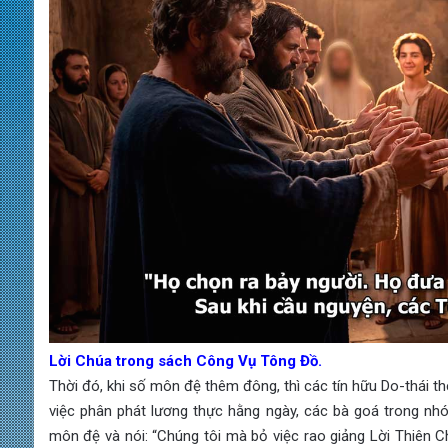
Lời Chúa trong sách Công Vụ Tông Đồ.
Thời đó, khi số môn đệ thêm đông, thì các tín hữu Do-thái th
việc phân phát lương thực hằng ngày, các bà goá trong nhó
môn đệ và nói: “Chúng tôi mà bỏ việc rao giảng Lời Thiên Ch