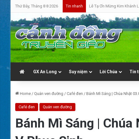
Thứ Bảy, Tháng 8 8 2026
Bánh Mì Sáng | Thứ Bảy 08.
Tin nhanh
GX An Long
Suy niệm
Lời Chúa
Tin 
Home
/
Quán ven đường
/
Café đen
/
Bánh Mì Sáng | Chúa Nhật 03.
Café đen
Quán ven đường
Bánh Mì Sáng | Chúa 