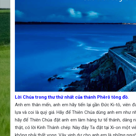
Lời Chúa trong thư thứ nhất của thánh Phêrô tông đồ.
Anh em thân mến, anh em hãy tiến lại gần Đức Ki-tô, viên 
lựa và coi là quý giá. Hãy để Thiên Chúa dùng anh em như n
hãy để Thiên Chúa đặt anh em làm hàng tư tế thánh, dâng nh
thật, có lời Kinh Thánh chép: Này đây Ta đặt tại Xi-on một v
không phải thất vọng. Vậy vinh dự cho anh em là những người t