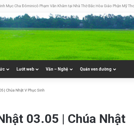
08 | Thánh Đaminh, Linh mục
tức
Lướt web
Văn – Nghệ
Quán ven đường
05 | Chúa Nhật V Phục Sinh
Nhật 03.05 | Chúa Nhật