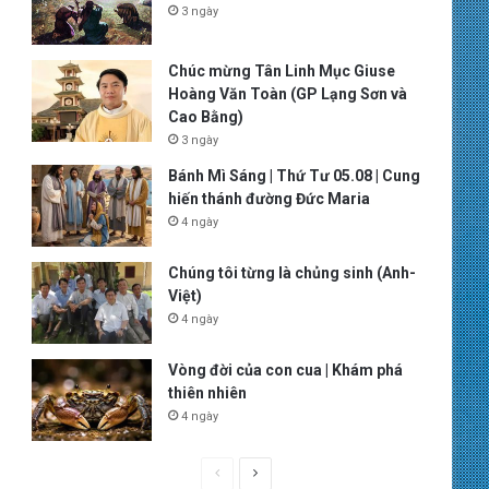
3 ngày
Chúc mừng Tân Linh Mục Giuse
Hoàng Văn Toàn (GP Lạng Sơn và
Cao Bằng)
3 ngày
Bánh Mì Sáng | Thứ Tư 05.08 | Cung
hiến thánh đường Đức Maria
4 ngày
Chúng tôi từng là chủng sinh (Anh-
Việt)
4 ngày
Vòng đời của con cua | Khám phá
thiên nhiên
4 ngày
P
N