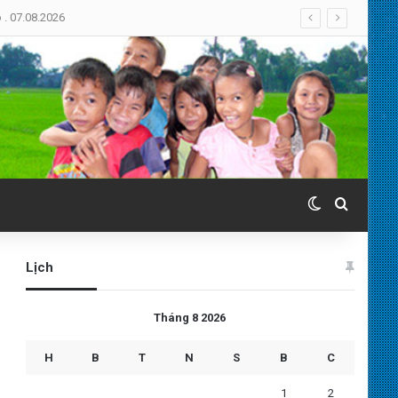
Switch skin
Search 
Lịch
Tháng 8 2026
H
B
T
N
S
B
C
1
2