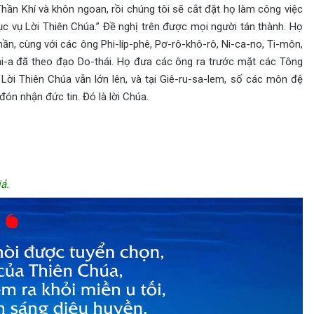
hần Khí và khôn ngoan, rồi chúng tôi sẽ cắt đặt họ làm công việc
ục vụ Lời Thiên Chúa.” Đề nghị trên được mọi người tán thành. Họ
n, cùng với các ông Phi-líp-phê, Pơ-rô-khô-rô, Ni-ca-no, Ti-môn,
hi-a đã theo đạo Do-thái. Họ đưa các ông ra trước mặt các Tông
Lời Thiên Chúa vẫn lớn lên, và tại Giê-ru-sa-lem, số các môn đệ
đón nhận đức tin. Đó là lời Chúa.
ả.