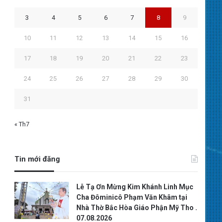
3
4
5
6
7
8
9
10
11
12
13
14
15
16
17
18
19
20
21
22
23
24
25
26
27
28
29
30
31
« Th7
Tin mới đăng
Lễ Tạ Ơn Mừng Kim Khánh Linh Mục
Cha Đôminicô Phạm Văn Khâm tại
Nhà Thờ Bắc Hòa Giáo Phận Mỹ Tho .
07.08.2026