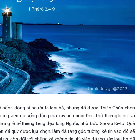
đá sống động bị người ta loại bỏ, nhưng đã được Thiên Chúa chọn
hững viên đá sống động mà xây nên ngôi Đền Thờ thiêng liêng, và
ững lễ tế thiêng liêng đẹp lòng Người, nhờ Đức Giê-su Ki-tô. Quả
iên đá quý được lựa chọn, làm đá tảng góc tường: kẻ tin vào đó sẽ
in, còn đối với những kẻ không tin, thì viên đá thợ xây loại bỏ đã