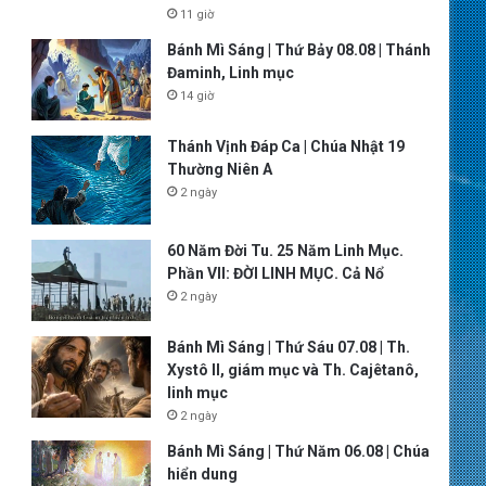
11 giờ
Bánh Mì Sáng | Thứ Bảy 08.08 | Thánh
Đaminh, Linh mục
14 giờ
Thánh Vịnh Đáp Ca | Chúa Nhật 19
Thường Niên A
2 ngày
60 Năm Đời Tu. 25 Năm Linh Mục.
Phần VII: ĐỜI LINH MỤC. Cả Nổ
2 ngày
Bánh Mì Sáng | Thứ Sáu 07.08 | Th.
Xystô II, giám mục và Th. Cajêtanô,
linh mục
2 ngày
Bánh Mì Sáng | Thứ Năm 06.08 | Chúa
hiển dung