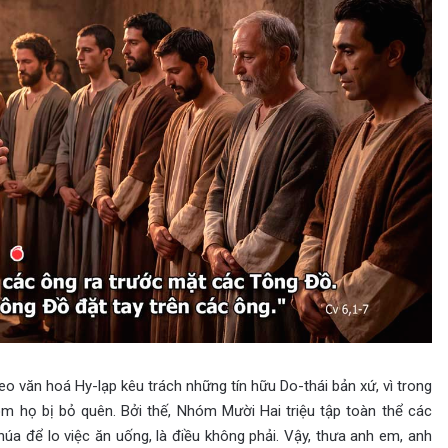
eo văn hoá Hy-lạp kêu trách những tín hữu Do-thái bản xứ, vì trong
m họ bị bỏ quên. Bởi thế, Nhóm Mười Hai triệu tập toàn thể các
úa để lo việc ăn uống, là điều không phải. Vậy, thưa anh em, anh