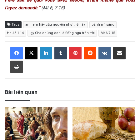
l’ayez demandé.
“
(Mt 6, 7-15)
Tags
anh em hãy cầu nguyện như thế này.
bánh mì sáng
Hc 48 1-14
lạy Cha chúng con là Đấng ngự trên trời
Mt 6 7-15
LinkedIn
Tumblr
Pinterest
Reddit
VKontakte
Share via Email
Print
Bài liên quan