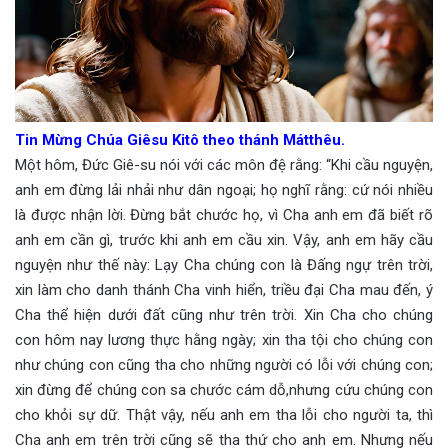
Tin Mừng Chúa Giêsu Kitô theo thánh Mátthêu.
Một hôm, Đức Giê-su nói với các môn đệ rằng: “Khi cầu nguyện,
anh em đừng lải nhải như dân ngoại; họ nghĩ rằng: cứ nói nhiều
là được nhận lời. Đừng bắt chước họ, vì Cha anh em đã biết rõ
anh em cần gì, trước khi anh em cầu xin. Vậy, anh em hãy cầu
nguyện như thế này: Lạy Cha chúng con là Đấng ngự trên trời,
xin làm cho danh thánh Cha vinh hiển, triều đại Cha mau đến, ý
Cha thể hiện dưới đất cũng như trên trời. Xin Cha cho chúng
con hôm nay lương thực hằng ngày; xin tha tội cho chúng con
như chúng con cũng tha cho những người có lỗi với chúng con;
xin đừng để chúng con sa chước cám dỗ,nhưng cứu chúng con
cho khỏi sự dữ. Thật vậy, nếu anh em tha lỗi cho người ta, thì
Cha anh em trên trời cũng sẽ tha thứ cho anh em. Nhưng nếu