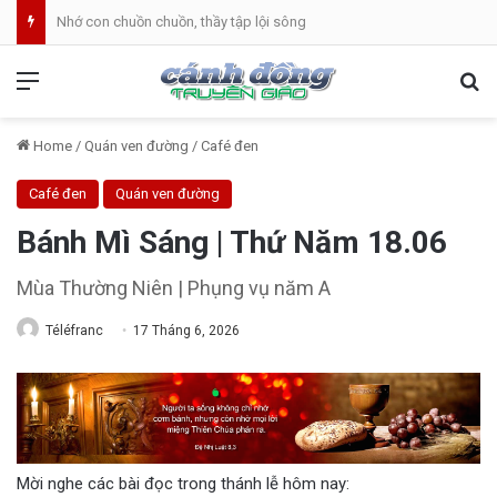
Nhớ con chuồn chuồn, thầy tập lội sông
Menu
Se
Home
/
Quán ven đường
/
Café đen
Café đen
Quán ven đường
Bánh Mì Sáng | Thứ Năm 18.06
Mùa Thường Niên | Phụng vụ năm A
Téléfranc
17 Tháng 6, 2026
Mời nghe các bài đọc trong thánh lễ hôm nay: