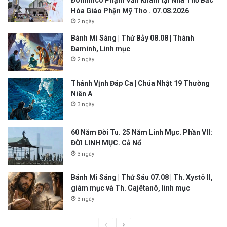
Đôminicô Phạm Văn Khâm tại Nhà Thờ Bắc
Hòa Giáo Phận Mỹ Tho . 07.08.2026
2 ngày
Bánh Mì Sáng | Thứ Bảy 08.08 | Thánh
Đaminh, Linh mục
2 ngày
Thánh Vịnh Đáp Ca | Chúa Nhật 19 Thường
Niên A
3 ngày
60 Năm Đời Tu. 25 Năm Linh Mục. Phần VII:
ĐỜI LINH MỤC. Cả Nổ
3 ngày
Bánh Mì Sáng | Thứ Sáu 07.08 | Th. Xystô II,
giám mục và Th. Cajêtanô, linh mục
3 ngày
P
N