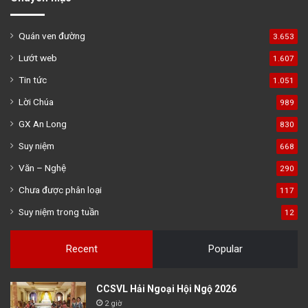
Quán ven đường
3.653
Lướt web
1.607
Tin tức
1.051
Lời Chúa
989
GX An Long
830
Suy niệm
668
Văn – Nghệ
290
Chưa được phân loại
117
Suy niệm trong tuần
12
Recent
Popular
CCSVL Hải Ngoại Hội Ngộ 2026
2 giờ