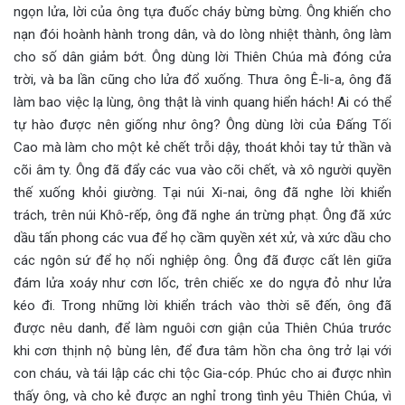
ngọn lửa, lời của ông tựa đuốc cháy bừng bừng. Ông khiến cho
nạn đói hoành hành trong dân, và do lòng nhiệt thành, ông làm
cho số dân giảm bớt. Ông dùng lời Thiên Chúa mà đóng cửa
trời, và ba lần cũng cho lửa đổ xuống. Thưa ông Ê-li-a, ông đã
làm bao việc lạ lùng, ông thật là vinh quang hiển hách! Ai có thể
tự hào được nên giống như ông? Ông dùng lời của Đấng Tối
Cao mà làm cho một kẻ chết trỗi dậy, thoát khỏi tay tử thần và
cõi âm ty. Ông đã đẩy các vua vào cõi chết, và xô người quyền
thế xuống khỏi giường. Tại núi Xi-nai, ông đã nghe lời khiển
trách, trên núi Khô-rếp, ông đã nghe án trừng phạt. Ông đã xức
dầu tấn phong các vua để họ cầm quyền xét xử, và xức dầu cho
các ngôn sứ để họ nối nghiệp ông. Ông đã được cất lên giữa
đám lửa xoáy như cơn lốc, trên chiếc xe do ngựa đỏ như lửa
kéo đi. Trong những lời khiển trách vào thời sẽ đến, ông đã
được nêu danh, để làm nguôi cơn giận của Thiên Chúa trước
khi cơn thịnh nộ bùng lên, để đưa tâm hồn cha ông trở lại với
con cháu, và tái lập các chi tộc Gia-cóp. Phúc cho ai được nhìn
thấy ông, và cho kẻ được an nghỉ trong tình yêu Thiên Chúa, vì