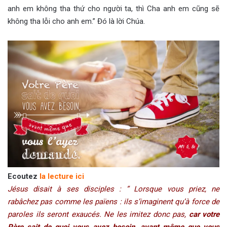
anh em không tha thứ cho người ta, thì Cha anh em cũng sẽ
không tha lỗi cho anh em.” Đó là lời Chúa.
Ecoutez
la lecture ici
Jésus disait à ses disciples : ” Lorsque vous priez, ne
rabâchez pas comme les païens : ils s’imaginent qu’à force de
paroles ils seront exaucés. Ne les imitez donc pas,
car votre
Père sait de quoi vous avez besoin, avant même que vous