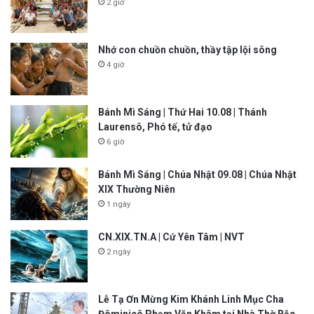
2 giờ
Nhớ con chuồn chuồn, thầy tập lội sông
4 giờ
Bánh Mì Sáng | Thứ Hai 10.08 | Thánh
Laurensô, Phó tế, tử đạo
6 giờ
Bánh Mì Sáng | Chúa Nhật 09.08 | Chúa Nhật
XIX Thường Niên
1 ngày
CN.XIX.TN.A | Cứ Yên Tâm | NVT
2 ngày
Lễ Tạ Ơn Mừng Kim Khánh Linh Mục Cha