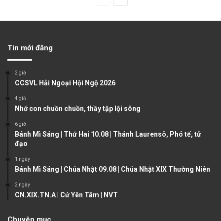
r
e
e
x
v
t
Tin mới đăng
i
p
o
a
2 giờ
u
g
CCSVL Hải Ngoại Hội Ngộ 2026
s
e
4 giờ
Nhớ con chuồn chuồn, thầy tập lội sông
p
a
6 giờ
Bánh Mì Sáng | Thứ Hai 10.08 | Thánh Laurensô, Phó tế, tử
g
đạo
e
1 ngày
Bánh Mì Sáng | Chúa Nhật 09.08 | Chúa Nhật XIX Thường Niên
2 ngày
CN.XIX.TN.A | Cứ Yên Tâm | NVT
Chuyên mục