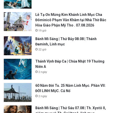
Lễ Tạ Ơn Mừng Kim Khánh Linh Mục Cha
Đôminicô Phạm Văn Khâm tại Nhà Thờ Bắc
Hòa Giáo Phận Mỹ Tho . 07.08.2026
19 giờ
Bánh Mì Sáng | Thứ Bảy 08.08 | Thánh
Đaminh, Linh mục
22 giờ
Thánh Vịnh Đáp Ca | Chúa Nhật 19 Thường
Niên A
2 ngày
60 Năm Đời Tu. 25 Năm Linh Mục. Phần VII:
ĐỜI LINH MỤC. Cả Nổ
2 ngày
Bánh Mì Sáng | Thứ Sáu 07.08 | Th. Xystô II,