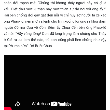
phản đối mạnh mẽ: “Chúng tôi không thấy người này có gì là
xấu. Biết đâu một vị thần hay một thiên sứ đã nói với ông ấy?”
Hai bên chống đối gay gắt đến nỗi vị chỉ huy sợ người ta xé xác
ông Phao-lô, nên mới ra lệnh cho lính xuống lôi ông ra khỏi đám
người đó mà đưa về đồn. Đêm ấy Chúa đến bên ông Phao-lô
và nói: “Hãy vững lòng! Con đã long trọng làm chứng cho Thầy
ở Giê-ru-sa-lem thế nào, thì con cũng phải làm chứng như vậy
tại Rô-ma nữa.” Đó là lời Chúa.