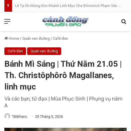
Lễ Tạ Ơn Mừng Kim Khánh Linh Mục Cha Đôminicô Phạm Văn Khâm tại Nhà Thờ Bắc Hòa Giáo Phận Mỹ Tho . 07.08.2026
Menu
Se
Home
/
Quán ven đường
/
Café đen
Café đen
Quán ven đường
Bánh Mì Sáng | Thứ Năm 21.05 |
Th. Christôphôrô Magallanes,
linh mục
Và các bạn, tử đạo | Mùa Phục Sinh | Phụng vụ năm
A
Téléfranc
20 Tháng 5, 2026