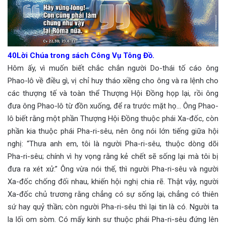
40Lời Chúa trong sách Công Vụ Tông Đồ.
Hôm ấy, vì muốn biết chắc chắn người Do-thái tố cáo ông
Phao-lô về điều gì, vị chỉ huy tháo xiềng cho ông và ra lệnh cho
các thượng tế và toàn thể Thượng Hội Đồng họp lại, rồi ông
đưa ông Phao-lô từ đồn xuống, để ra trước mặt họ… Ông Phao-
lô biết rằng một phần Thượng Hội Đồng thuộc phái Xa-đốc, còn
phần kia thuộc phái Pha-ri-sêu, nên ông nói lớn tiếng giữa hội
nghị: “Thưa anh em, tôi là người Pha-ri-sêu, thuộc dòng dõi
Pha-ri-sêu; chính vì hy vọng rằng kẻ chết sẽ sống lại mà tôi bị
đưa ra xét xử.” Ông vừa nói thế, thì người Pha-ri-sêu và người
Xa-đốc chống đối nhau, khiến hội nghị chia rẽ. Thật vậy, người
Xa-đốc chủ trương rằng chẳng có sự sống lại, chẳng có thiên
sứ hay quỷ thần; còn người Pha-ri-sêu thì lại tin là có. Người ta
la lối om sòm. Có mấy kinh sư thuộc phái Pha-ri-sêu đứng lên