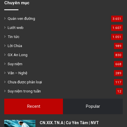
Chuyên mục
Quán ven đường
3.651
Lướt web
1.607
Tin tức
1.051
Lời Chúa
989
GX An Long
830
Suy niệm
668
Văn – Nghệ
289
Chưa được phân loại
117
Suy niệm trong tuần
12
Recent
Popular
CN.XIX.TN.A | Cứ Yên Tâm | NVT