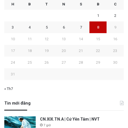
H
B
T
N
S
B
C
1
2
3
4
5
6
7
8
9
10
11
12
13
14
15
16
17
18
19
20
21
22
23
24
25
26
27
28
29
30
31
« Th7
Tin mới đăng
CN.XIX.TN.A | Cứ Yên Tâm | NVT
7 giờ