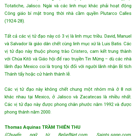
Totatiche, Jalisco. Ngài và các linh mục khác phải hoạt động
Công giáo bí mật trong thời nhà cầm quyền Plutarco Calles
(1924-28).
Tất cả các vị tử đạo này có 3 vị là linh mục triều. David, Manuel
và Salvador là giáo dân chết cùng linh mục xứ là Luis Batis. Các
vị tử đạo này thuộc phong trào Cristero, cam kết trung thành
với Chúa Kitô và Giáo hội để rao truyền Tin Mừng – dù các nhà
lãnh đạo Mexico coi là trọng tội đối với người lãnh nhận Bí tích
Thánh tẩy hoặc cử hành thánh lễ.
Các vị tử đạo này không chết chung một nhóm mà ở 8 nơi
khác nhau tại Mexico, ở Jalisco và Zacatecas là nhiều nhất.
Các vị tử đạo này được phong chân phước năm 1992 và được
phong thánh năm 2000.
Thomas Aquinas TRẦM THIÊN THU
(Chuyển ngữ từ BeliefNet.com, Saints.sqpn.com,