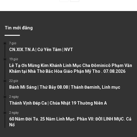
r
e
e
x
v
t
Tin mới đăng
i
p
o
a
7 giờ
u
g
CN.XIX.TN.A | Cứ Yên Tâm | NVT
s
e
19 giờ
Lễ Tạ Ơn Mừng Kim Khánh Linh Mục Cha Đôminicô Phạm Văn
p
Khâm tại Nhà Thờ Bắc Hòa Giáo Phận Mỹ Tho . 07.08.2026
a
22 giờ
g
Bánh Mì Sáng | Thứ Bảy 08.08 | Thánh Đaminh, Linh mục
e
2 ngày
Thánh Vịnh Đáp Ca | Chúa Nhật 19 Thường Niên A
2 ngày
60 Năm Đời Tu. 25 Năm Linh Mục. Phần VII: ĐỜI LINH MỤC. Cả
Nổ