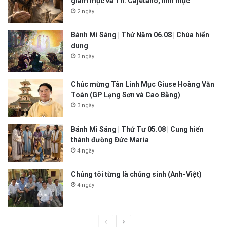
giám mục và Th. Cajêtanô, linh mục
2 ngày
Bánh Mì Sáng | Thứ Năm 06.08 | Chúa hiển
dung
3 ngày
Chúc mừng Tân Linh Mục Giuse Hoàng Văn
Toàn (GP Lạng Sơn và Cao Bằng)
3 ngày
Bánh Mì Sáng | Thứ Tư 05.08 | Cung hiến
thánh đường Đức Maria
4 ngày
Chúng tôi từng là chủng sinh (Anh-Việt)
4 ngày
P
N