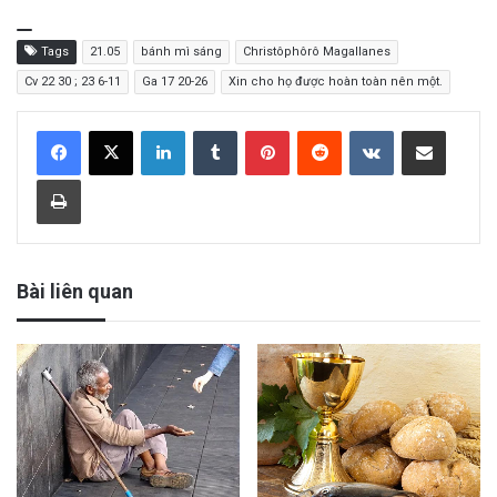
Tags
21.05
bánh mì sáng
Christôphôrô Magallanes
Cv 22 30 ; 23 6-11
Ga 17 20-26
Xin cho họ được hoàn toàn nên một.
LinkedIn
Tumblr
Pinterest
Reddit
VKontakte
Share via Email
Print
Bài liên quan