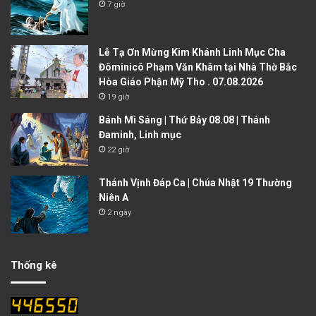
7 giờ
Lễ Tạ Ơn Mừng Kim Khánh Linh Mục Cha
Đôminicô Phạm Văn Khâm tại Nhà Thờ Bắc
Hòa Giáo Phận Mỹ Tho . 07.08.2026
19 giờ
Bánh Mì Sáng | Thứ Bảy 08.08 | Thánh
Đaminh, Linh mục
22 giờ
Thánh Vịnh Đáp Ca | Chúa Nhật 19 Thường
Niên A
2 ngày
Thống kê