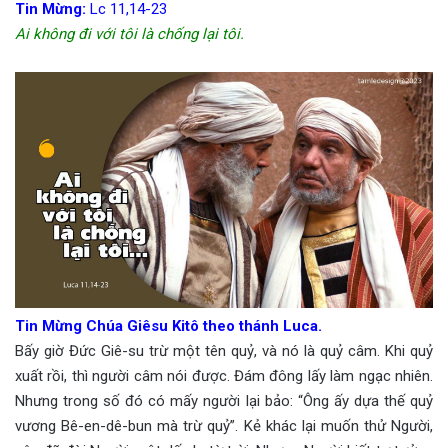
Tin Mừng:
Lc 11,14-23
Ai không đi với tôi là chống lại tôi.
Tin Mừng Chúa Giêsu Kitô theo thánh Luca.
Bấy giờ Đức Giê-su trừ một tên quỷ, và nó là quỷ câm. Khi quỷ
xuất rồi, thì người câm nói được. Đám đông lấy làm ngạc nhiên.
Nhưng trong số đó có mấy người lại bảo: “Ông ấy dựa thế quỷ
vương Bê-en-dê-bun mà trừ quỷ”. Kẻ khác lại muốn thử Người,