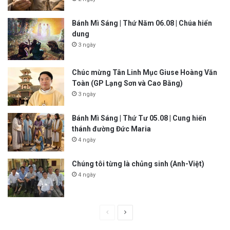
Bánh Mì Sáng | Thứ Năm 06.08 | Chúa hiển
dung
3 ngày
Chúc mừng Tân Linh Mục Giuse Hoàng Văn
Toàn (GP Lạng Sơn và Cao Bằng)
3 ngày
Bánh Mì Sáng | Thứ Tư 05.08 | Cung hiến
thánh đường Đức Maria
4 ngày
Chúng tôi từng là chủng sinh (Anh-Việt)
4 ngày
P
N
r
e