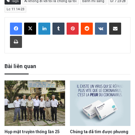
Tags
Ai không đi với tôi là chống lại tôi
bánh mì sáng
Gr 7 23-28
Lc 11 14-23
LinkedIn
Tumblr
Pinterest
Reddit
VKontakte
Share via Email
Print
Bài liên quan
Họp mặt truyền thống lần 25
Chúng ta đã tìm được phương