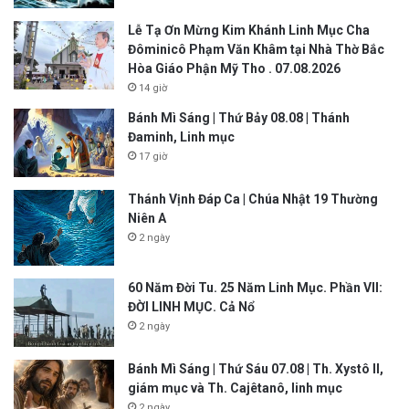
Lễ Tạ Ơn Mừng Kim Khánh Linh Mục Cha
Đôminicô Phạm Văn Khâm tại Nhà Thờ Bắc
Hòa Giáo Phận Mỹ Tho . 07.08.2026
14 giờ
Bánh Mì Sáng | Thứ Bảy 08.08 | Thánh
Đaminh, Linh mục
17 giờ
Thánh Vịnh Đáp Ca | Chúa Nhật 19 Thường
Niên A
2 ngày
60 Năm Đời Tu. 25 Năm Linh Mục. Phần VII:
ĐỜI LINH MỤC. Cả Nổ
2 ngày
Bánh Mì Sáng | Thứ Sáu 07.08 | Th. Xystô II,
giám mục và Th. Cajêtanô, linh mục
2 ngày