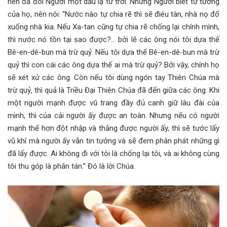
nên đã đòi Người một dấu lạ từ trời. Nhưng Người biết tư tưởng
của họ, nên nói: “Nước nào tự chia rẽ thì sẽ điêu tàn, nhà nọ đổ
xuống nhà kia. Nếu Xa-tan cũng tự chia rẽ chống lại chính mình,
thì nước nó tồn tại sao được?… bởi lẽ các ông nói tôi dựa thế
Bê-en-dê-bun mà trừ quỷ. Nếu tôi dựa thế Bê-en-dê-bun mà trừ
quỷ thì con cái các ông dựa thế ai mà trừ quỷ? Bởi vậy, chính họ
sẽ xét xử các ông. Còn nếu tôi dùng ngón tay Thiên Chúa mà
trừ quỷ, thì quả là Triều Đại Thiên Chúa đã đến giữa các ông. Khi
một người mạnh được vũ trang đầy đủ canh giữ lâu đài của
mình, thì của cải người ấy được an toàn. Nhưng nếu có người
mạnh thế hơn đột nhập và thắng được người ấy, thì sẽ tước lấy
vũ khí mà người ấy vẫn tin tưởng và sẽ đem phân phát những gì
đã lấy được. Ai không đi với tôi là chống lại tôi, và ai không cùng
tôi thu góp là phân tán.” Đó là lời Chúa.