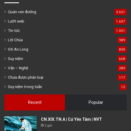
Quán ven đường
3.651
Lướt web
1.607
Tin tức
1.051
Lời Chúa
989
GX An Long
830
Suy niệm
668
Văn – Nghệ
289
Chưa được phân loại
117
Suy niệm trong tuần
12
Recent
Popular
CN.XIX.TN.A | Cứ Yên Tâm | NVT
2 giờ