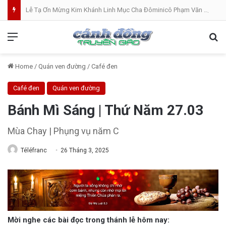
Lễ Tạ Ơn Mừng Kim Khánh Linh Mục Cha Đôminicô Phạm Văn Khâm tại Nhà Thờ Bắc Hòa Giáo Phận Mỹ Tho . 07.08.2026
Menu
Se
Home
/
Quán ven đường
/
Café đen
Café đen
Quán ven đường
Bánh Mì Sáng | Thứ Năm 27.03
Mùa Chay | Phụng vụ năm C
Téléfranc
26 Tháng 3, 2025
Mời nghe các bài đọc trong thánh lễ hôm nay: