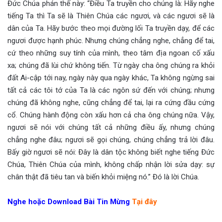
Đức Chúa phán thế này: “Điều Ta truyền cho chúng là: Hãy nghe
tiếng Ta thì Ta sẽ là Thiên Chúa các ngươi, và các ngươi sẽ là
dân của Ta. Hãy bước theo mọi đường lối Ta truyền dạy, để các
ngươi được hạnh phúc. Nhưng chúng chẳng nghe, chẳng để tai,
cứ theo những suy tính của mình, theo tâm địa ngoan cố xấu
xa; chúng đã lùi chứ không tiến. Từ ngày cha ông chúng ra khỏi
đất Ai-cập tới nay, ngày này qua ngày khác, Ta không ngừng sai
tất cả các tôi tớ của Ta là các ngôn sứ đến với chúng; nhưng
chúng đã không nghe, cũng chẳng để tai, lại ra cứng đầu cứng
cổ. Chúng hành động còn xấu hơn cả cha ông chúng nữa. Vậy,
ngươi sẽ nói với chúng tất cả những điều ấy, nhưng chúng
chẳng nghe đâu; ngươi sẽ gọi chúng, chúng chẳng trả lời đâu.
Bấy giờ ngươi sẽ nói: Đây là dân tộc không biết nghe tiếng Đức
Chúa, Thiên Chúa của mình, không chấp nhận lời sửa dạy: sự
chân thật đã tiêu tan và biến khỏi miệng nó.” Đó là lời Chúa.
Nghe hoặc Download Bài Tin Mừng
Tại đây