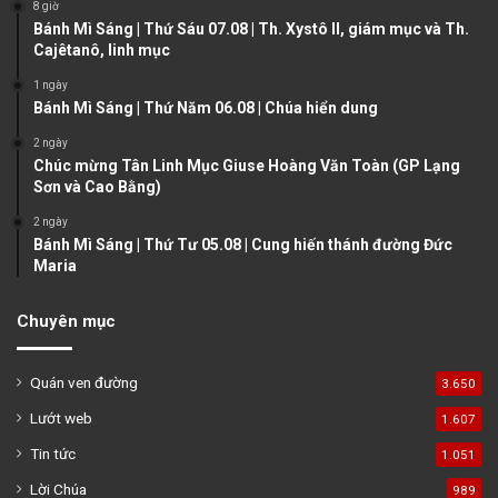
8 giờ
p
Bánh Mì Sáng | Thứ Sáu 07.08 | Th. Xystô II, giám mục và Th.
a
Cajêtanô, linh mục
g
1 ngày
e
Bánh Mì Sáng | Thứ Năm 06.08 | Chúa hiển dung
2 ngày
Chúc mừng Tân Linh Mục Giuse Hoàng Văn Toàn (GP Lạng
Sơn và Cao Bằng)
2 ngày
Bánh Mì Sáng | Thứ Tư 05.08 | Cung hiến thánh đường Đức
Maria
Chuyên mục
Quán ven đường
3.650
Lướt web
1.607
Tin tức
1.051
Lời Chúa
989