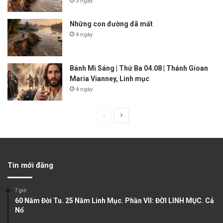
3 ngày
Những con đường đã mất
4 ngày
Bánh Mì Sáng | Thứ Ba 04.08 | Thánh Gioan
Maria Vianney, Linh mục
4 ngày
P
N
r
e
e
x
v
t
Tin mới đăng
i
p
o
a
7 giờ
u
g
60 Năm Đời Tu. 25 Năm Linh Mục. Phần VII: ĐỜI LINH MỤC. Cả
Nổ
s
e