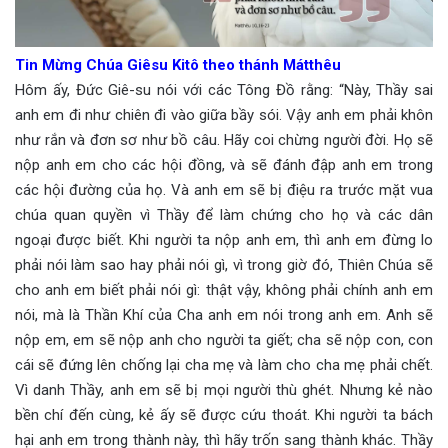
Tin Mừng Chúa Giêsu Kitô theo thánh Mátthêu
Hôm ấy, Đức Giê-su nói với các Tông Đồ rằng: “Này, Thầy sai
anh em đi như chiên đi vào giữa bầy sói. Vậy anh em phải khôn
như rắn và đơn sơ như bồ câu. Hãy coi chừng người đời. Họ sẽ
nộp anh em cho các hội đồng, và sẽ đánh đập anh em trong
các hội đường của họ. Và anh em sẽ bị điệu ra trước mặt vua
chúa quan quyền vì Thầy để làm chứng cho họ và các dân
ngoại được biết. Khi người ta nộp anh em, thì anh em đừng lo
phải nói làm sao hay phải nói gì, vì trong giờ đó, Thiên Chúa sẽ
cho anh em biết phải nói gì: thật vậy, không phải chính anh em
nói, mà là Thần Khí của Cha anh em nói trong anh em. Anh sẽ
nộp em, em sẽ nộp anh cho người ta giết; cha sẽ nộp con, con
cái sẽ đứng lên chống lại cha mẹ và làm cho cha mẹ phải chết.
Vì danh Thầy, anh em sẽ bị mọi người thù ghét. Nhưng kẻ nào
bền chí đến cùng, kẻ ấy sẽ được cứu thoát. Khi người ta bách
hại anh em trong thành này, thì hãy trốn sang thành khác. Thầy