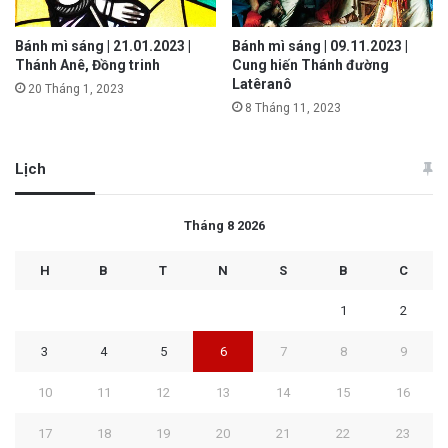
Bánh mì sáng | 21.01.2023 |
Bánh mì sáng | 09.11.2023 |
Thánh Anê, Đồng trinh
Cung hiến Thánh đường
Latêranô
20 Tháng 1, 2023
8 Tháng 11, 2023
Lịch
Tháng 8 2026
H
B
T
N
S
B
C
1
2
3
4
5
6
7
8
9
10
11
12
13
14
15
16
17
18
19
20
21
22
23