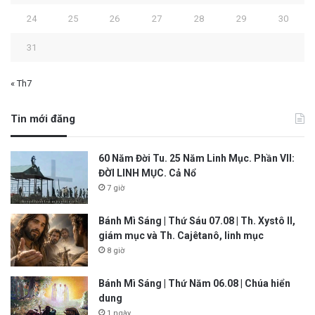
24
25
26
27
28
29
30
31
« Th7
Tin mới đăng
60 Năm Đời Tu. 25 Năm Linh Mục. Phần VII:
ĐỜI LINH MỤC. Cả Nổ
7 giờ
Bánh Mì Sáng | Thứ Sáu 07.08 | Th. Xystô II,
giám mục và Th. Cajêtanô, linh mục
8 giờ
Bánh Mì Sáng | Thứ Năm 06.08 | Chúa hiển
dung
1 ngày