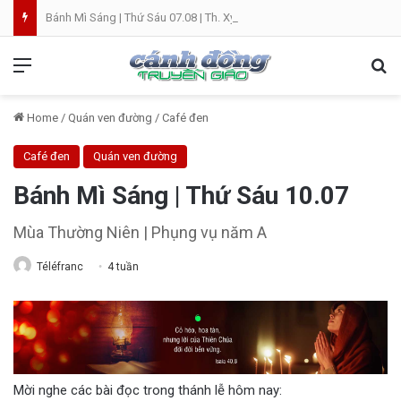
Bánh Mì Sáng | Thứ Sáu 07.08 | Th. Xystô II, giám mục và Th. Cajêtanô, linh mục
Menu
Se
Home
/
Quán ven đường
/
Café đen
Café đen
Quán ven đường
Bánh Mì Sáng | Thứ Sáu 10.07
Mùa Thường Niên | Phụng vụ năm A
Téléfranc
4 tuần
Mời nghe các bài đọc trong thánh lễ hôm nay: