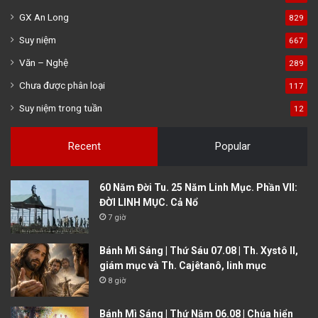
GX An Long
829
Suy niệm
667
Văn – Nghệ
289
Chưa được phân loại
117
Suy niệm trong tuần
12
Recent
Popular
60 Năm Đời Tu. 25 Năm Linh Mục. Phần VII:
ĐỜI LINH MỤC. Cả Nổ
7 giờ
Bánh Mì Sáng | Thứ Sáu 07.08 | Th. Xystô II,
giám mục và Th. Cajêtanô, linh mục
8 giờ
Bánh Mì Sáng | Thứ Năm 06.08 | Chúa hiển