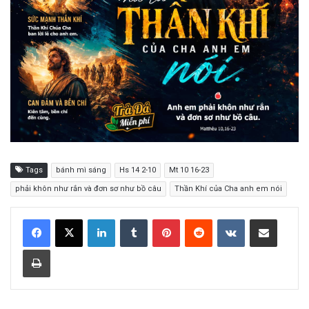
Tags
bánh mì sáng
Hs 14 2-10
Mt 10 16-23
phải khôn như rắn và đơn sơ như bồ câu
Thần Khí của Cha anh em nói
LinkedIn
Tumblr
Pinterest
Reddit
VKontakte
Share via Email
Print