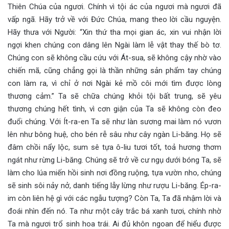
Thiên Chúa của ngươi. Chính vì tội ác của ngươi mà ngươi đã
vấp ngã. Hãy trở về với Đức Chúa, mang theo lời cầu nguyện.
Hãy thưa với Người: “Xin thứ tha mọi gian ác, xin vui nhận lời
ngợi khen chúng con dâng lên Ngài làm lễ vật thay thế bò tơ.
Chúng con sẽ không cầu cứu với Át-sua, sẽ không cậy nhờ vào
chiến mã, cũng chẳng gọi là thần những sản phẩm tay chúng
con làm ra, vì chỉ ở nơi Ngài kẻ mồ côi mới tìm được lòng
thương cảm.” Ta sẽ chữa chúng khỏi tội bất trung, sẽ yêu
thương chúng hết tình, vì cơn giận của Ta sẽ không còn đeo
đuổi chúng. Với Ít-ra-en Ta sẽ như làn sương mai làm nó vươn
lên như bông huệ, cho bén rễ sâu như cây ngàn Li-băng. Họ sẽ
đâm chồi nẩy lộc, sum sê tựa ô-liu tươi tốt, toả hương thơm
ngát như rừng Li-băng. Chúng sẽ trở về cư ngụ dưới bóng Ta, sẽ
làm cho lúa miến hồi sinh nơi đồng ruộng, tựa vườn nho, chúng
sẽ sinh sôi nảy nở, danh tiếng lẫy lừng như rượu Li-băng. Ép-ra-
im còn liên hệ gì với các ngẫu tượng? Còn Ta, Ta đã nhậm lời và
đoái nhìn đến nó. Ta như một cây trắc bá xanh tươi, chính nhờ
Ta mà ngươi trổ sinh hoa trái. Ai đủ khôn ngoan để hiểu được