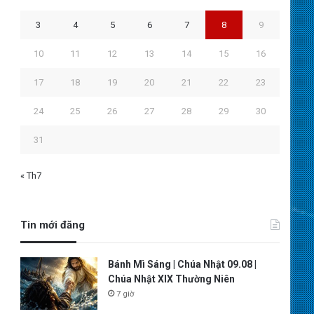
3
4
5
6
7
8
9
10
11
12
13
14
15
16
17
18
19
20
21
22
23
24
25
26
27
28
29
30
31
« Th7
Tin mới đăng
Bánh Mì Sáng | Chúa Nhật 09.08 |
Chúa Nhật XIX Thường Niên
7 giờ