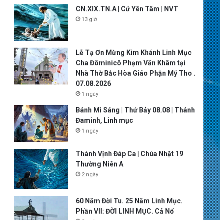
CN.XIX.TN.A | Cứ Yên Tâm | NVT
13 giờ
Lễ Tạ Ơn Mừng Kim Khánh Linh Mục
Cha Đôminicô Phạm Văn Khâm tại
Nhà Thờ Bắc Hòa Giáo Phận Mỹ Tho .
07.08.2026
1 ngày
Bánh Mì Sáng | Thứ Bảy 08.08 | Thánh
Đaminh, Linh mục
1 ngày
Thánh Vịnh Đáp Ca | Chúa Nhật 19
Thường Niên A
2 ngày
60 Năm Đời Tu. 25 Năm Linh Mục.
Phần VII: ĐỜI LINH MỤC. Cả Nổ