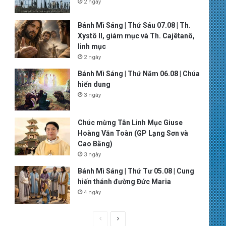
2 ngày
Bánh Mì Sáng | Thứ Sáu 07.08 | Th.
Xystô II, giám mục và Th. Cajêtanô,
linh mục
2 ngày
Bánh Mì Sáng | Thứ Năm 06.08 | Chúa
hiển dung
3 ngày
Chúc mừng Tân Linh Mục Giuse
Hoàng Văn Toàn (GP Lạng Sơn và
Cao Bằng)
3 ngày
Bánh Mì Sáng | Thứ Tư 05.08 | Cung
hiến thánh đường Đức Maria
4 ngày
P
N