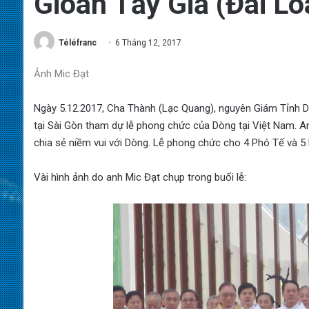
Gioan Tẩy Giả (Đài Lo
Téléfranc
6 Tháng 12, 2017
Ảnh Mic Đạt
Ngày 5.12.2017, Cha Thành (Lạc Quang), nguyên Giám Tỉnh 
tại Sài Gòn tham dự lễ phong chức của Dòng tại Việt Nam. 
chia sẻ niềm vui với Dòng. Lễ phong chức cho 4 Phó Tế và 
Vài hình ảnh do anh Mic Đạt chụp trong buổi lễ: