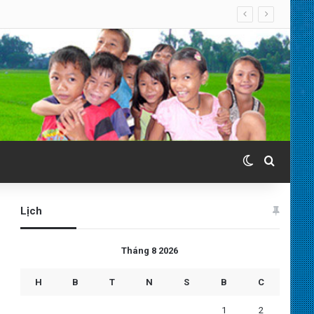
Switch skin
Search 
Lịch
Tháng 8 2026
H
B
T
N
S
B
C
1
2