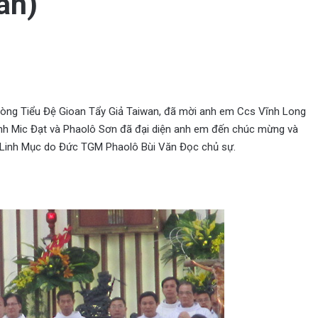
an)
Dòng Tiểu Đệ Gioan Tẩy Giả Taiwan, đã mời anh em Ccs Vĩnh Long
Anh Mic Đạt và Phaolô Sơn đã đại diện anh em đến chúc mừng và
5 Linh Mục do Đức TGM Phaolô Bùi Văn Đọc chủ sự.