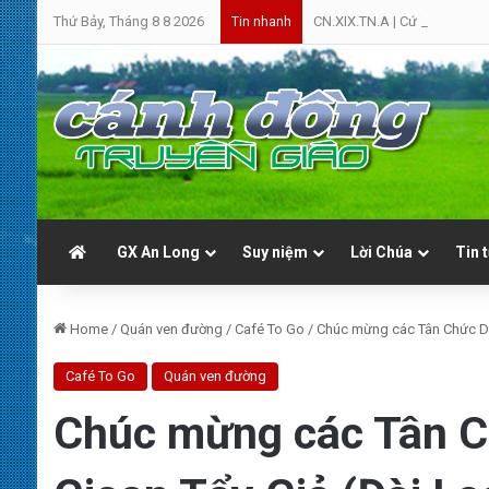
Thứ Bảy, Tháng 8 8 2026
CN.XIX.TN.A | Cứ Yên Tâm | 
Tin nhanh
GX An Long
Suy niệm
Lời Chúa
Tin 
Home
/
Quán ven đường
/
Café To Go
/
Chúc mừng các Tân Chức Dò
Café To Go
Quán ven đường
Chúc mừng các Tân C