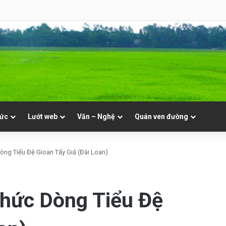
NVT
tức
Lướt web
Văn – Nghệ
Quán ven đường
ng Tiểu Đệ Gioan Tẩy Giả (Đài Loan)
hức Dòng Tiểu Đệ