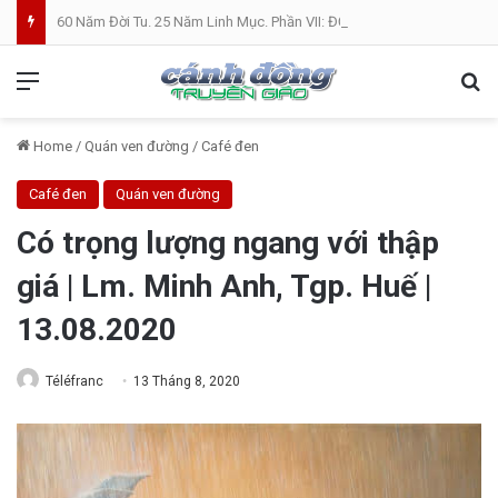
60 Năm Đời Tu. 25 Năm Linh Mục. Phần VII: ĐỜI LINH MỤC. Cả Nổ
Menu
Se
Home
/
Quán ven đường
/
Café đen
Café đen
Quán ven đường
Có trọng lượng ngang với thập
giá | Lm. Minh Anh, Tgp. Huế |
13.08.2020
Téléfranc
13 Tháng 8, 2020