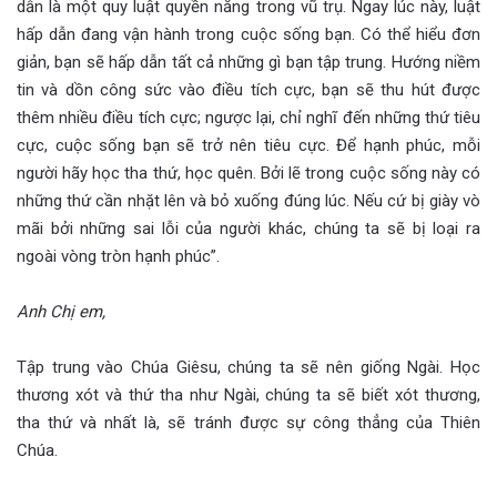
dẫn là một quy luật quyền năng trong vũ trụ. Ngay lúc này, luật
hấp dẫn đang vận hành trong cuộc sống bạn. Có thể hiểu đơn
giản, bạn sẽ hấp dẫn tất cả những gì bạn tập trung. Hướng niềm
tin và dồn công sức vào điều tích cực, bạn sẽ thu hút được
thêm nhiều điều tích cực; ngược lại, chỉ nghĩ đến những thứ tiêu
cực, cuộc sống bạn sẽ trở nên tiêu cực. Để hạnh phúc, mỗi
người hãy học tha thứ, học quên. Bởi lẽ trong cuộc sống này có
những thứ cần nhặt lên và bỏ xuống đúng lúc. Nếu cứ bị giày vò
mãi bởi những sai lỗi của người khác, chúng ta sẽ bị loại ra
ngoài vòng tròn hạnh phúc”.
Anh Chị em,
Tập trung vào Chúa Giêsu, chúng ta sẽ nên giống Ngài. Học
thương xót và thứ tha như Ngài, chúng ta sẽ biết xót thương,
tha thứ và nhất là, sẽ tránh được sự công thẳng của Thiên
Chúa.