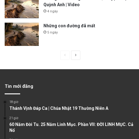
Quỳnh Anh | Video
4 ngày
Những con đường đã mất
5 ngày
P
N
r
e
e
x
v
t
Tin mới đăng
i
p
o
a
18 giờ
u
g
Thánh Vịnh Đáp Ca | Chúa Nhật 19 Thường Niên A
s
e
21 giờ
60 Năm Đời Tu. 25 Năm Linh Mục. Phần VII: ĐỜI LINH MỤC. Cả
p
Nổ
a