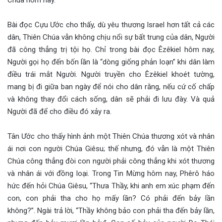
Bài đọc Cựu Ước cho thấy, dù yêu thương Israel hơn tất cả các
dân, Thiên Chúa vẫn không chịu nổi sự bất trung của dân, Người
đã công thẳng trị tội họ. Chỉ trong bài đọc Êzêkiel hôm nay,
Người gọi họ đến bốn lần là “dòng giống phản loạn” khi dân làm
điều trái mắt Người. Người truyền cho Êzêkiel khoét tường,
mang bị đi giữa ban ngày để nói cho dân rằng, nếu cứ cố chấp
và không thay đổi cách sống, dân sẽ phải đi lưu đày. Và quả
Người đã để cho điều đó xảy ra.
Tân Ước cho thấy hình ảnh một Thiên Chúa thương xót và nhân
ái nơi con người Chúa Giêsu; thế nhưng, đó vẫn là một Thiên
Chúa công thẳng đòi con người phải công thẳng khi xót thương
và nhân ái với đồng loại. Trong Tin Mừng hôm nay, Phêrô háo
hức đến hỏi Chúa Giêsu, “Thưa Thầy, khi anh em xúc phạm đến
con, con phải tha cho họ mấy lần? Có phải đến bảy lần
không?”. Ngài trả lời, “Thầy không bảo con phải tha đến bảy lần,