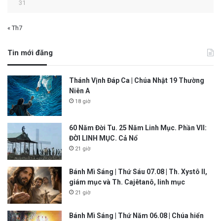
31
« Th7
Tin mới đăng
Thánh Vịnh Đáp Ca | Chúa Nhật 19 Thường
Niên A
18 giờ
60 Năm Đời Tu. 25 Năm Linh Mục. Phần VII:
ĐỜI LINH MỤC. Cả Nổ
21 giờ
Bánh Mì Sáng | Thứ Sáu 07.08 | Th. Xystô II,
giám mục và Th. Cajêtanô, linh mục
21 giờ
Bánh Mì Sáng | Thứ Năm 06.08 | Chúa hiển