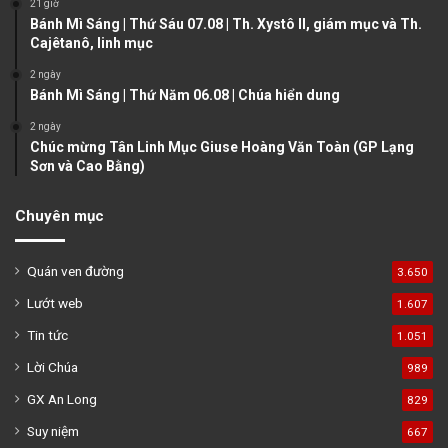
21 giờ
g
Bánh Mì Sáng | Thứ Sáu 07.08 | Th. Xystô II, giám mục và Th.
e
Cajêtanô, linh mục
2 ngày
Bánh Mì Sáng | Thứ Năm 06.08 | Chúa hiển dung
2 ngày
Chúc mừng Tân Linh Mục Giuse Hoàng Văn Toàn (GP Lạng
Sơn và Cao Bằng)
Chuyên mục
Quán ven đường
3.650
Lướt web
1.607
Tin tức
1.051
Lời Chúa
989
GX An Long
829
Suy niệm
667