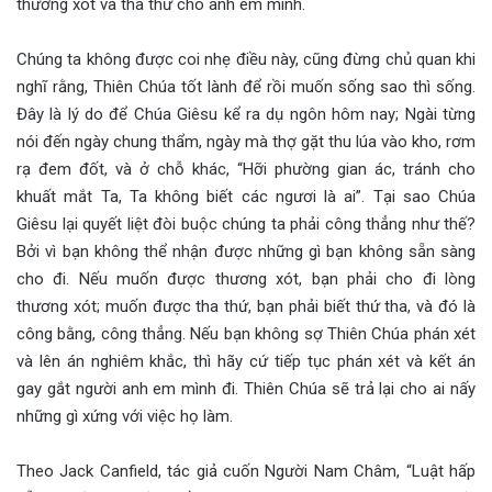
thương xót và tha thứ cho anh em mình.
Chúng ta không được coi nhẹ điều này, cũng đừng chủ quan khi
nghĩ rằng, Thiên Chúa tốt lành để rồi muốn sống sao thì sống.
Đây là lý do để Chúa Giêsu kể ra dụ ngôn hôm nay; Ngài từng
nói đến ngày chung thẩm, ngày mà thợ gặt thu lúa vào kho, rơm
rạ đem đốt, và ở chỗ khác, “Hỡi phường gian ác, tránh cho
khuất mắt Ta, Ta không biết các ngươi là ai”. Tại sao Chúa
Giêsu lại quyết liệt đòi buộc chúng ta phải công thẳng như thế?
Bởi vì bạn không thể nhận được những gì bạn không sẵn sàng
cho đi. Nếu muốn được thương xót, bạn phải cho đi lòng
thương xót; muốn được tha thứ, bạn phải biết thứ tha, và đó là
công bằng, công thẳng. Nếu bạn không sợ Thiên Chúa phán xét
và lên án nghiêm khắc, thì hãy cứ tiếp tục phán xét và kết án
gay gắt người anh em mình đi. Thiên Chúa sẽ trả lại cho ai nấy
những gì xứng với việc họ làm.
Theo Jack Canfield, tác giả cuốn Người Nam Châm, “Luật hấp