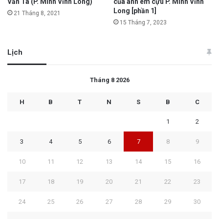
Văn Tá (P. Minh Vĩnh Long)
của anh em cựu P. Minh Vĩnh
Long [phần 1]
21 Tháng 8, 2021
15 Tháng 7, 2023
Lịch
Tháng 8 2026
H
B
T
N
S
B
C
1
2
3
4
5
6
7
8
9
10
11
12
13
14
15
16
17
18
19
20
21
22
23
24
25
26
27
28
29
30