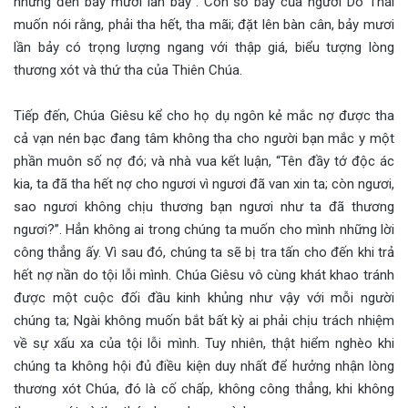
nhưng đến bảy mươi lần bảy”. Con số bảy của người Do Thái
muốn nói rằng, phải tha hết, tha mãi; đặt lên bàn cân, bảy mươi
lần bảy có trọng lượng ngang với thập giá, biểu tượng lòng
thương xót và thứ tha của Thiên Chúa.
Tiếp đến, Chúa Giêsu kể cho họ dụ ngôn kẻ mắc nợ được tha
cả vạn nén bạc đang tâm không tha cho người bạn mắc y một
phần muôn số nợ đó; và nhà vua kết luận, “Tên đầy tớ độc ác
kia, ta đã tha hết nợ cho ngươi vì ngươi đã van xin ta; còn ngươi,
sao ngươi không chịu thương bạn ngươi như ta đã thương
ngươi?”. Hẳn không ai trong chúng ta muốn cho mình những lời
công thẳng ấy. Vì sau đó, chúng ta sẽ bị tra tấn cho đến khi trả
hết nợ nần do tội lỗi mình. Chúa Giêsu vô cùng khát khao tránh
được một cuộc đối đầu kinh khủng như vậy với mỗi người
chúng ta; Ngài không muốn bắt bất kỳ ai phải chịu trách nhiệm
về sự xấu xa của tội lỗi mình. Tuy nhiên, thật hiểm nghèo khi
chúng ta không hội đủ điều kiện duy nhất để hưởng nhận lòng
thương xót Chúa, đó là cố chấp, không công thẳng, khi không