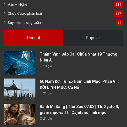
Văn – Nghệ
289
Chưa được phân loại
117
Suy niệm trong tuần
12
Recent
Popular
Thánh Vịnh Đáp Ca | Chúa Nhật 19 Thường
Niên A
18 giờ
60 Năm Đời Tu. 25 Năm Linh Mục. Phần VII:
ĐỜI LINH MỤC. Cả Nổ
21 giờ
Bánh Mì Sáng | Thứ Sáu 07.08 | Th. Xystô II,
giám mục và Th. Cajêtanô, linh mục
21 giờ