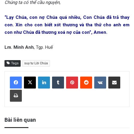
Chúng ta có thể cầu nguyện,
“Lạy Chúa, con nợ Chúa quá nhiều, Con Chúa đã trả thay
con. Xin cho con biết xót thương và tha thứ cho anh em
con như Chúa đã thương xoá nợ của con”, Amen.
Lm. Minh Anh
, Tgp. Huế
Tags
suy tư Lời Chúa
LinkedIn
Tumblr
Pinterest
Reddit
VKontakte
Share via Email
Print
Bài liên quan