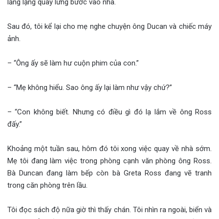
lẳng lặng quay lưng bước vào nhà.
Sau đó, tôi kể lại cho mẹ nghe chuyện ông Ducan và chiếc máy
ảnh.
– “Ông ấy sẽ làm hư cuộn phim của con.”
– “Mẹ không hiểu. Sao ông ấy lại làm như vậy chứ?”
– “Con không biết. Nhưng có điều gì đó lạ lắm về ông Ross
đấy.”
Khoảng một tuần sau, hôm đó tôi xong việc quay về nhà sớm.
Mẹ tôi đang làm việc trong phòng cạnh văn phòng ông Ross.
Bà Duncan đang làm bếp còn bà Greta Ross đang vẽ tranh
trong căn phòng trên lầu.
Tôi đọc sách độ nữa giờ thì thấy chán. Tôi nhìn ra ngoài, biển và