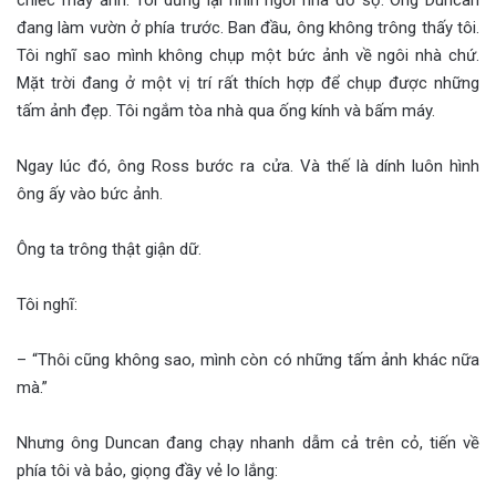
chiếc máy ảnh. Tôi dừng lại nhìn ngôi nhà đồ sộ. Ông Duncan
đang làm vườn ở phía trước. Ban đầu, ông không trông thấy tôi.
Tôi nghĩ sao mình không chụp một bức ảnh về ngôi nhà chứ.
Mặt trời đang ở một vị trí rất thích hợp để chụp được những
tấm ảnh đẹp. Tôi ngắm tòa nhà qua ống kính và bấm máy.
Ngay lúc đó, ông Ross bước ra cửa. Và thế là dính luôn hình
ông ấy vào bức ảnh.
Ông ta trông thật giận dữ.
Tôi nghĩ:
– “Thôi cũng không sao, mình còn có những tấm ảnh khác nữa
mà.”
Nhưng ông Duncan đang chạy nhanh dẫm cả trên cỏ, tiến về
phía tôi và bảo, giọng đầy vẻ lo lắng: