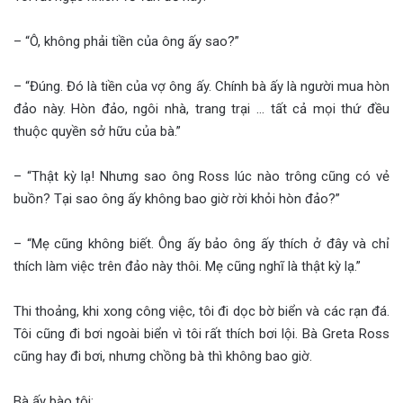
– “Ô, không phải tiền của ông ấy sao?”
– “Đúng. Đó là tiền của vợ ông ấy. Chính bà ấy là người mua hòn
đảo này. Hòn đảo, ngôi nhà, trang trại … tất cả mọi thứ đều
thuộc quyền sở hữu của bà.”
– “Thật kỳ lạ! Nhưng sao ông Ross lúc nào trông cũng có vẻ
buồn? Tại sao ông ấy không bao giờ rời khỏi hòn đảo?”
– “Mẹ cũng không biết. Ông ấy bảo ông ấy thích ở đây và chỉ
thích làm việc trên đảo này thôi. Mẹ cũng nghĩ là thật kỳ lạ.”
Thi thoảng, khi xong công việc, tôi đi dọc bờ biển và các rạn đá.
Tôi cũng đi bơi ngoài biển vì tôi rất thích bơi lội. Bà Greta Ross
cũng hay đi bơi, nhưng chồng bà thì không bao giờ.
Bà ấy bào tôi: