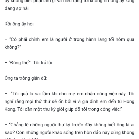
ấy không biết phải làm gì và hiểu rằng tôi không tin ông ấy. Ông
đang sợ hãi.
Rồi ông ấy hỏi:
– “Có phải chính em là người ở trong hành lang tối hôm qua
không?”
– “Đúng thế.” Tôi trả lời.
Ông ta trông giận dữ:
– “Tôi quả là sai lầm khi cho mẹ em nhận công việc này. Tôi
nghĩ rằng mọi thứ thứ sẽ ổn bởi vì vì gia đình em đến từ Hong
Kong. Tôi cần một thư ký giỏi giúp đỡ tôi trong công việc.”
– “Chẳng lẽ những người thư ký trước đây không biết ông là ai
sao? Còn những người khác sống trên hòn đảo này cũng không