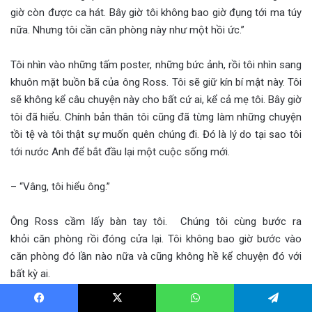
giờ còn được ca hát. Bây giờ tôi không bao giờ đụng tới ma túy
nữa. Nhưng tôi cần căn phòng này như một hồi ức.”
Tôi nhìn vào những tấm poster, những bức ảnh, rồi tôi nhìn sang
khuôn mặt buồn bã của ông Ross. Tôi sẽ giữ kín bí mật này. Tôi
sẽ không kể câu chuyện này cho bất cứ ai, kể cả mẹ tôi. Bây giờ
tôi đã hiểu. Chính bản thân tôi cũng đã từng làm những chuyện
tồi tệ và tôi thật sự muốn quên chúng đi. Đó là lý do tại sao tôi
tới nước Anh để bắt đầu lại một cuộc sống mới.
– “Vâng, tôi hiểu ông.”
Ông Ross cầm lấy bàn tay tôi. Chúng tôi cùng bước ra
khỏi căn phòng rồi đóng cửa lại. Tôi không bao giờ bước vào
căn phòng đó lần nào nữa và cũng không hề kể chuyện đó với
bất kỳ ai.
Vào cuối mùa hè, mẹ con tôi rời khỏi hòn đảo.
Facebook
X
WhatsApp
Telegram