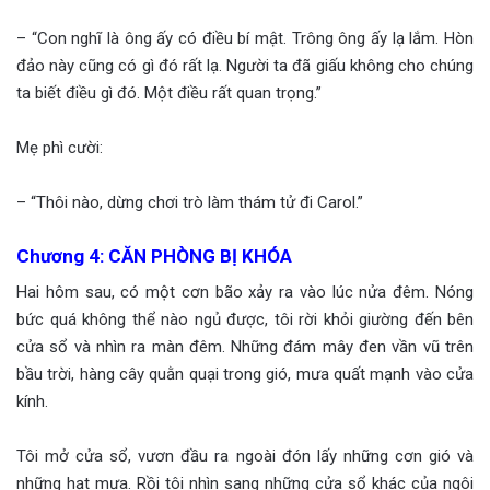
– “Con nghĩ là ông ấy có điều bí mật. Trông ông ấy lạ lắm. Hòn
đảo này cũng có gì đó rất lạ. Người ta đã giấu không cho chúng
ta biết điều gì đó. Một điều rất quan trọng.”
Mẹ phì cười:
– “Thôi nào, dừng chơi trò làm thám tử đi Carol.”
Chương 4: CĂN PHÒNG BỊ KHÓA
Hai hôm sau, có một cơn bão xảy ra vào lúc nửa đêm. Nóng
bức quá không thể nào ngủ được, tôi rời khỏi giường đến bên
cửa sổ và nhìn ra màn đêm. Những đám mây đen vần vũ trên
bầu trời, hàng cây quằn quại trong gió, mưa quất mạnh vào cửa
kính.
Tôi mở cửa sổ, vươn đầu ra ngoài đón lấy những cơn gió và
những hạt mưa. Rồi tôi nhìn sang những cửa sổ khác của ngôi