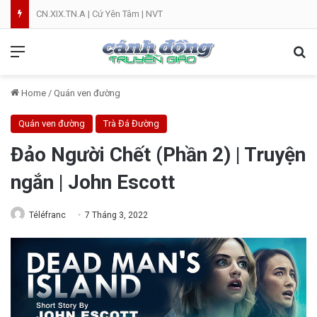
CN.XIX.TN.A | Cứ Yên Tâm | NVT
Menu
Se
Home
/
Quán ven đường
Quán ven đường
Trà Đá Đường
Đảo Người Chết (Phần 2) | Truyện
ngắn | John Escott
Téléfranc
7 Tháng 3, 2022