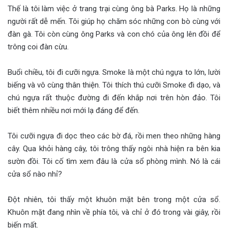
Thế là tôi làm việc ở trang trại cùng ông bà Parks. Họ là những
người rất dễ mến. Tôi giúp họ chăm sóc những con bò cùng với
đàn gà. Tôi còn cùng ông Parks và con chó của ông lên đồi để
trông coi đàn cừu.
Buổi chiều, tôi đi cưỡi ngựa. Smoke là một chú ngựa to lớn, lười
biếng và vô cùng thân thiện. Tôi thích thú cưỡi Smoke đi dạo, và
chú ngựa rất thuộc đường đi đến khắp nơi trên hòn đảo. Tôi
biết thêm nhiều nơi mới lạ đáng để đến.
Tôi cưỡi ngựa đi dọc theo các bờ đá, rồi men theo những hàng
cây. Qua khỏi hàng cây, tôi trông thấy ngôi nhà hiện ra bên kia
sườn đồi. Tôi cố tìm xem đâu là cửa sổ phòng mình. Nó là cái
cửa sổ nào nhỉ?
Đột nhiên, tôi thấy một khuôn mặt bên trong một cửa sổ.
Khuôn mặt đang nhìn về phía tôi, và chỉ ở đó trong vài giây, rồi
biến mất.