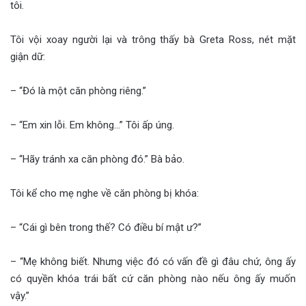
tôi.
Tôi vội xoay người lại và trông thấy bà Greta Ross, nét mặt
giận dữ:
– “Đó là một căn phòng riêng.”
– “Em xin lỗi. Em không…” Tôi ấp úng.
– “Hãy tránh xa căn phòng đó.” Bà bảo.
Tôi kể cho mẹ nghe về căn phòng bị khóa:
– “Cái gì bên trong thế? Có điều bí mật ư?”
– “Mẹ không biết. Nhưng việc đó có vấn đề gì đâu chứ, ông ấy
có quyền khóa trái bất cứ căn phòng nào nếu ông ấy muốn
vậy.”