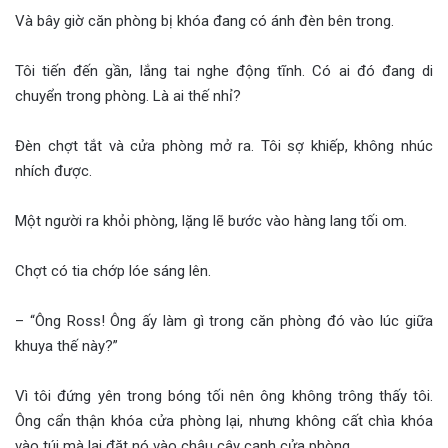
Và bây giờ căn phòng bị khóa đang có ánh đèn bên trong.
Tôi tiến đến gần, lắng tai nghe động tĩnh. Có ai đó đang di
chuyển trong phòng. Là ai thế nhỉ?
Đèn chợt tắt và cửa phòng mở ra. Tôi sợ khiếp, không nhúc
nhích được.
Một người ra khỏi phòng, lặng lẽ bước vào hàng lang tối om.
Chợt có tia chớp lóe sáng lên.
– “Ông Ross! Ông ấy làm gì trong căn phòng đó vào lúc giữa
khuya thế này?”
Vì tôi đứng yên trong bóng tối nên ông không trông thấy tôi.
Ông cẩn thận khóa cửa phòng lại, nhưng không cất chìa khóa
vào túi mà lại đặt nó vào chậu cây cạnh cửa phòng.