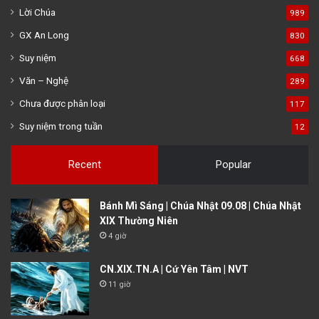
Lời Chúa
989
GX An Long
830
Suy niệm
668
Văn – Nghệ
289
Chưa được phân loại
117
Suy niệm trong tuần
12
Recent
Popular
Bánh Mì Sáng | Chúa Nhật 09.08 | Chúa Nhật
XIX Thường Niên
4 giờ
CN.XIX.TN.A | Cứ Yên Tâm | NVT
11 giờ