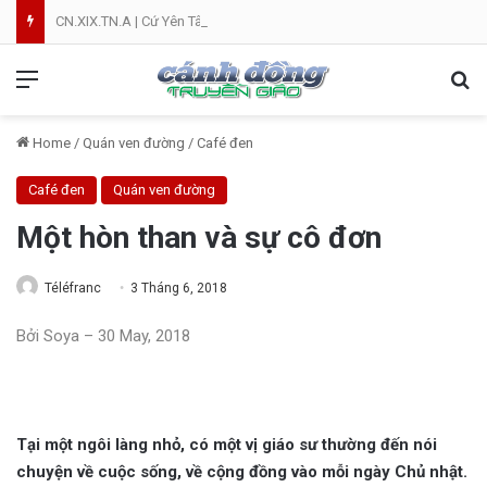
CN.XIX.TN.A | Cứ Yên Tâm | NVT
Menu
Se
Home
/
Quán ven đường
/
Café đen
Café đen
Quán ven đường
Một hòn than và sự cô đơn
Téléfranc
3 Tháng 6, 2018
Bởi
Soya
–
30 May, 2018
Tại một ngôi làng nhỏ, có một vị giáo sư thường đến nói
chuyện về cuộc sống, về cộng đồng vào mỗi ngày Chủ nhật.