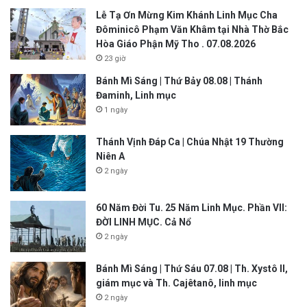
Lễ Tạ Ơn Mừng Kim Khánh Linh Mục Cha
Đôminicô Phạm Văn Khâm tại Nhà Thờ Bắc
Hòa Giáo Phận Mỹ Tho . 07.08.2026
23 giờ
Bánh Mì Sáng | Thứ Bảy 08.08 | Thánh
Đaminh, Linh mục
1 ngày
Thánh Vịnh Đáp Ca | Chúa Nhật 19 Thường
Niên A
2 ngày
60 Năm Đời Tu. 25 Năm Linh Mục. Phần VII:
ĐỜI LINH MỤC. Cả Nổ
2 ngày
Bánh Mì Sáng | Thứ Sáu 07.08 | Th. Xystô II,
giám mục và Th. Cajêtanô, linh mục
2 ngày