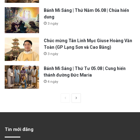
Bánh Mì Sáng | Thứ Năm 06.08 | Chúa hiển
dung
3 ngày
Chúc mừng Tân Linh Mục Giuse Hoàng Văn
Toàn (GP Lạng Sơn và Cao Bằng)
3 ngày
Bánh Mì Sáng | Thứ Tư 05.08 | Cung hiến
thánh đường Đức Maria
4 ngày
P
N
r
e
e
x
v
t
Tin mới đăng
i
p