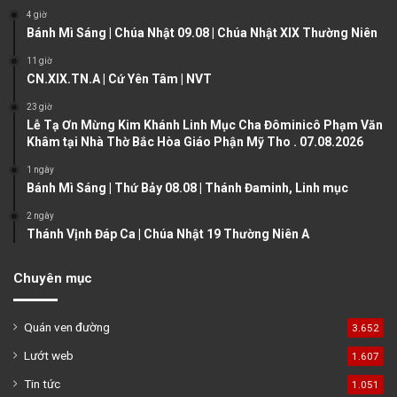
o
a
4 giờ
u
g
Bánh Mì Sáng | Chúa Nhật 09.08 | Chúa Nhật XIX Thường Niên
s
e
11 giờ
CN.XIX.TN.A | Cứ Yên Tâm | NVT
p
a
23 giờ
Lễ Tạ Ơn Mừng Kim Khánh Linh Mục Cha Đôminicô Phạm Văn
g
Khâm tại Nhà Thờ Bắc Hòa Giáo Phận Mỹ Tho . 07.08.2026
e
1 ngày
Bánh Mì Sáng | Thứ Bảy 08.08 | Thánh Đaminh, Linh mục
2 ngày
Thánh Vịnh Đáp Ca | Chúa Nhật 19 Thường Niên A
Chuyên mục
Quán ven đường
3.652
Lướt web
1.607
Tin tức
1.051