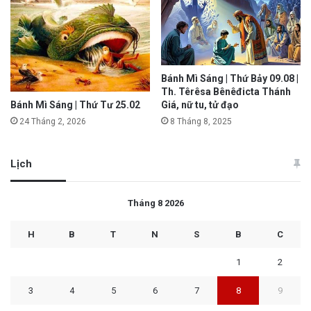
Bánh Mì Sáng | Thứ Bảy 09.08 |
Th. Têrêsa Bênêđicta Thánh
Bánh Mì Sáng | Thứ Tư 25.02
Giá, nữ tu, tử đạo
24 Tháng 2, 2026
8 Tháng 8, 2025
Lịch
Tháng 8 2026
H
B
T
N
S
B
C
1
2
3
4
5
6
7
8
9