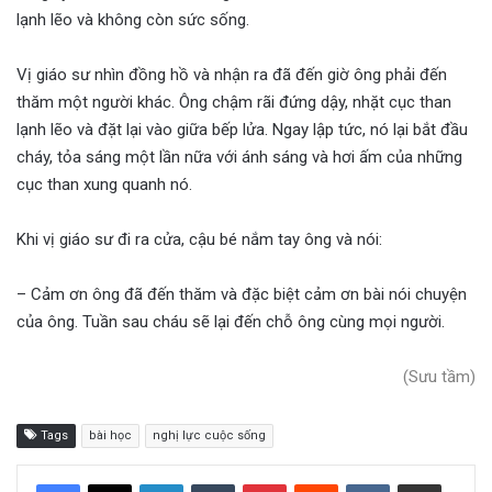
lạnh lẽo và không còn sức sống.
Vị giáo sư nhìn đồng hồ và nhận ra đã đến giờ ông phải đến
thăm một người khác. Ông chậm rãi đứng dậy, nhặt cục than
lạnh lẽo và đặt lại vào giữa bếp lửa. Ngay lập tức, nó lại bắt đầu
cháy, tỏa sáng một lần nữa với ánh sáng và hơi ấm của những
cục than xung quanh nó.
Khi vị giáo sư đi ra cửa, cậu bé nắm tay ông và nói:
– Cảm ơn ông đã đến thăm và đặc biệt cảm ơn bài nói chuyện
của ông. Tuần sau cháu sẽ lại đến chỗ ông cùng mọi người.
(Sưu tầm)
Tags
bài học
nghị lực cuộc sống
LinkedIn
Tumblr
Pinterest
Reddit
VKontakte
Share via Email