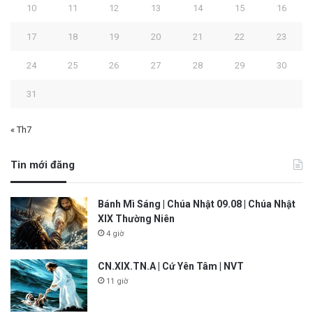
10
11
12
13
14
15
16
17
18
19
20
21
22
23
24
25
26
27
28
29
30
31
« Th7
Tin mới đăng
Bánh Mì Sáng | Chúa Nhật 09.08 | Chúa Nhật
XIX Thường Niên
4 giờ
CN.XIX.TN.A | Cứ Yên Tâm | NVT
11 giờ