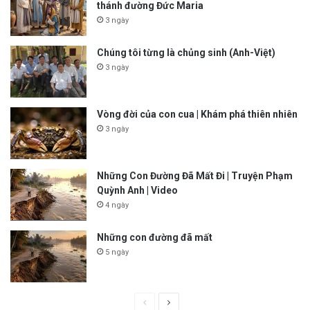
thánh đường Đức Maria
3 ngày
Chúng tôi từng là chủng sinh (Anh-Việt)
3 ngày
Vòng đời của con cua | Khám phá thiên nhiên
3 ngày
Những Con Đường Đã Mất Đi | Truyện Phạm
Quỳnh Anh | Video
4 ngày
Những con đường đã mất
5 ngày
P
N