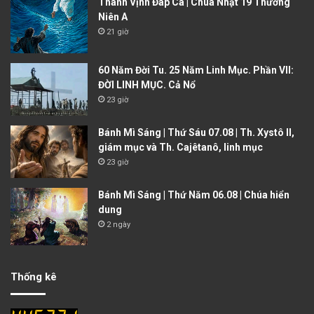
Thánh Vịnh Đáp Ca | Chúa Nhật 19 Thường
Niên A
21 giờ
60 Năm Đời Tu. 25 Năm Linh Mục. Phần VII:
ĐỜI LINH MỤC. Cả Nổ
23 giờ
Bánh Mì Sáng | Thứ Sáu 07.08 | Th. Xystô II,
giám mục và Th. Cajêtanô, linh mục
23 giờ
Bánh Mì Sáng | Thứ Năm 06.08 | Chúa hiển
dung
2 ngày
Thống kê