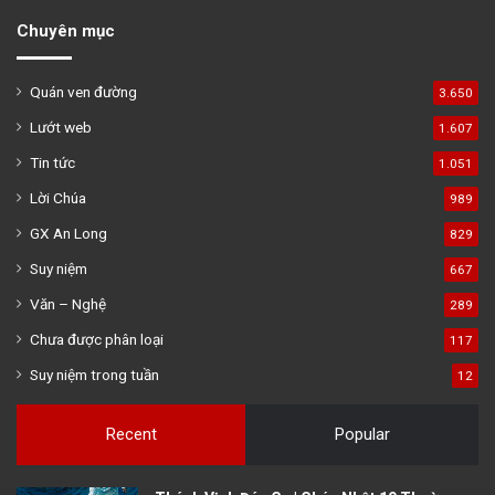
Chuyên mục
Quán ven đường
3.650
Lướt web
1.607
Tin tức
1.051
Lời Chúa
989
GX An Long
829
Suy niệm
667
Văn – Nghệ
289
Chưa được phân loại
117
Suy niệm trong tuần
12
Recent
Popular