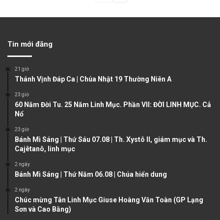
r
e
e
x
v
t
Tin mới đăng
i
p
o
a
21 giờ
u
g
Thánh Vịnh Đáp Ca | Chúa Nhật 19 Thường Niên A
s
e
23 giờ
60 Năm Đời Tu. 25 Năm Linh Mục. Phần VII: ĐỜI LINH MỤC. Cả
p
Nổ
a
23 giờ
g
Bánh Mì Sáng | Thứ Sáu 07.08 | Th. Xystô II, giám mục và Th.
e
Cajêtanô, linh mục
2 ngày
Bánh Mì Sáng | Thứ Năm 06.08 | Chúa hiển dung
2 ngày
Chúc mừng Tân Linh Mục Giuse Hoàng Văn Toàn (GP Lạng
Sơn và Cao Bằng)