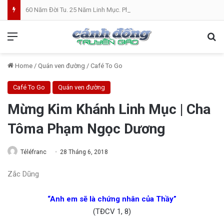
60 Năm Đời Tu. 25 Năm Linh Mục. Phần VII: ĐỜI LINH MỤC. Cả Nổ
Menu
Se
Home
/
Quán ven đường
/
Café To Go
Café To Go
Quán ven đường
Mừng Kim Khánh Linh Mục | Cha
Tôma Phạm Ngọc Dương
Téléfranc
28 Tháng 6, 2018
Zắc Dũng
“Anh em sẽ là chứng nhân của Thầy”
(TĐCV 1, 8)