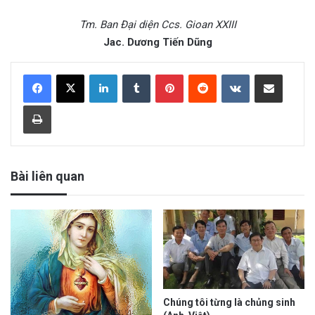
Tm. Ban Đại diện Ccs. Gioan XXIII
Jac. Dương Tiến Dũng
LinkedIn
Tumblr
Pinterest
Reddit
VKontakte
Share via Email
Print
Bài liên quan
Chúng tôi từng là chủng sinh