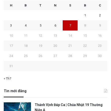
H
B
T
N
S
B
C
1
2
3
4
5
6
7
8
9
10
11
12
13
14
15
16
17
18
19
20
21
22
23
24
25
26
27
28
29
30
31
« Th7
Tin mới đăng
Thánh Vịnh Đáp Ca | Chúa Nhật 19 Thường
Niên A