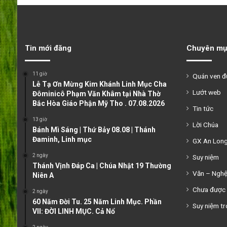
Tin mới đăng
Chuyên mụ
11 giờ
Quán ven 
Lễ Tạ Ơn Mừng Kim Khánh Linh Mục Cha
Lướt web
Đôminicô Phạm Văn Khâm tại Nhà Thờ
Bắc Hòa Giáo Phận Mỹ Tho . 07.08.2026
Tin tức
13 giờ
Lời Chúa
Bánh Mì Sáng | Thứ Bảy 08.08 | Thánh
Đaminh, Linh mục
GX An Lon
2 ngày
Suy niệm
Thánh Vịnh Đáp Ca | Chúa Nhật 19 Thường
Văn – Ngh
Niên A
Chưa được 
2 ngày
60 Năm Đời Tu. 25 Năm Linh Mục. Phần
Suy niệm tr
VII: ĐỜI LINH MỤC. Cả Nổ