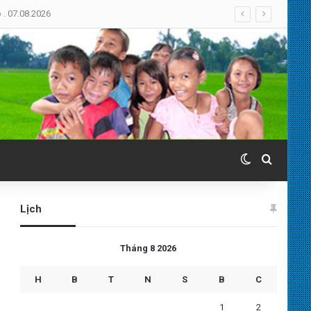
. 07.08.2026
Switch skin
Search 
Lịch
Tháng 8 2026
H
B
T
N
S
B
C
1
2