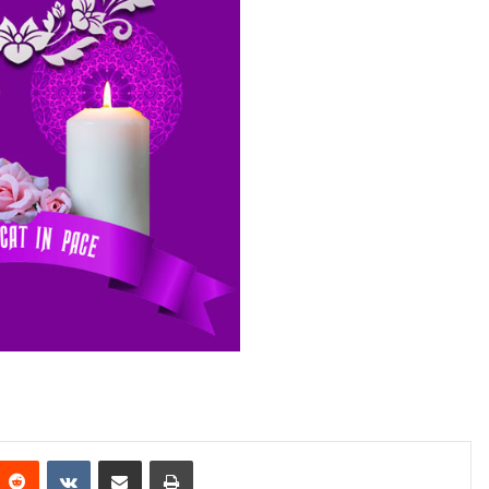
Reddit
VKontakte
Share via Email
Print