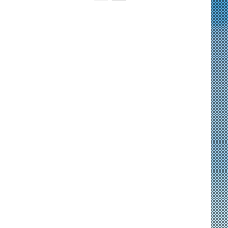
r
e
e
x
v
t
i
p
o
a
u
g
s
e
p
a
g
e