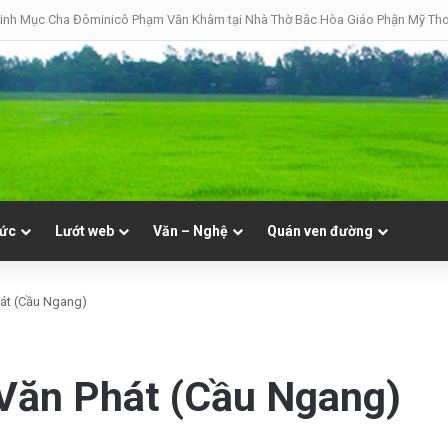
inh Mục Cha Đôminicô Phạm Văn Khâm tại Nhà Thờ Bắc Hòa Giáo Phận Mỹ Tho 
tức
Lướt web
Văn – Nghệ
Quán ven đường
hát (Cầu Ngang)
 Văn Phát (Cầu Ngang)