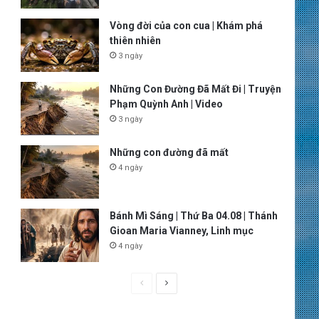
Vòng đời của con cua | Khám phá
thiên nhiên
3 ngày
Những Con Đường Đã Mất Đi | Truyện
Phạm Quỳnh Anh | Video
3 ngày
Những con đường đã mất
4 ngày
Bánh Mì Sáng | Thứ Ba 04.08 | Thánh
Gioan Maria Vianney, Linh mục
4 ngày
P
N
r
e