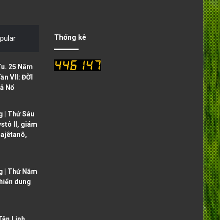
Thống kê
pular
Tu. 25 Năm
ần VII: ĐỜI
ả Nổ
 | Thứ Sáu
ystô II, giám
ajêtanô,
g | Thứ Năm
 hiển dung
ân Linh