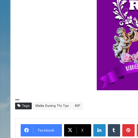
Tags
Matta Dương Thị Tạo
RIP
LinkedIn
Tumblr
Pinterest
Facebook
X