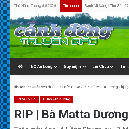
Thứ Năm, Tháng 8 6 2026
Bánh Mì Sáng | Thứ Sáu 07.0
Tin nhanh
GX An Long
Suy niệm
Lời Chúa
Tin 
Home
/
Quán ven đường
/
Café To Go
/
RIP | Bà Matta Dương Thị T
Café To Go
Quán ven đường
RIP | Bà Matta Dương