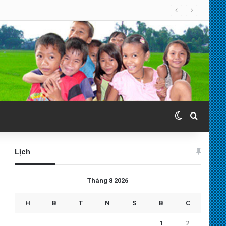
Switch skin
Search 
Lịch
Tháng 8 2026
H
B
T
N
S
B
C
1
2