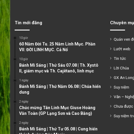
Tin mới đăng
Chuyên mụ
10 giờ
Quán ven 
60 Năm Đời Tu. 25 Năm Linh Mục. Phần
Lướt web
VII: ĐỜI LINH MỤC. Cả Nổ
Tin tức
10 giờ
Bánh Mì Sáng | Thứ Sáu 07.08 | Th. Xystô
Lời Chúa
II, giám mục và Th. Cajêtanô, linh mục
GX An Lon
1 ngày
Bánh Mì Sáng | Thứ Năm 06.08 | Chúa hiển
Suy niệm
dung
Văn – Ngh
2 ngày
Chưa được 
Chúc mừng Tân Linh Mục Giuse Hoàng
Văn Toàn (GP Lạng Sơn và Cao Bằng)
Suy niệm tr
2 ngày
Bánh Mì Sáng | Thứ Tư 05.08 | Cung hiến