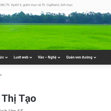
8 | Th. Xystô II, giám mục và Th. Cajêtanô, linh mục
tức
Lướt web
Văn – Nghệ
Quán ven đường
ạo
 Thị Tạo