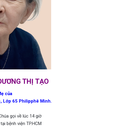
DƯƠNG THỊ TẠO
ẹ của
 Lớp 65 Philipphê Minh.
húa gọi về lúc 14 giờ
 tại bệnh viện TP.HCM