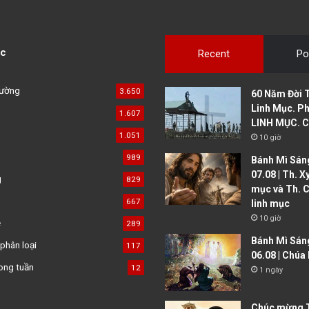
c
Recent
Po
đường
3.650
60 Năm Đời 
Linh Mục. Ph
1.607
LINH MỤC. C
1.051
10 giờ
989
Bánh Mì Sáng
07.08 | Th. X
g
829
mục và Th. C
667
linh mục
10 giờ
ệ
289
Bánh Mì Sán
phân loại
117
06.08 | Chúa
ong tuần
12
1 ngày
Chúc mừng T