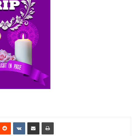
Reddit
VKontakte
Share via Email
Print