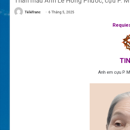
Thân mẫu Anh Lê Hồng Phước, cựu P. Mi
Téléfranc
6 Tháng 5, 2025
Requies
TI
Anh em cựu P. Mi