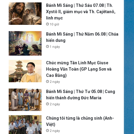
Bánh Mì Sáng | Thứ Sáu 07.08 | Th.
Xystô II, giám mục và Th. Cajêtanô,
linh mục
10 giờ
Bánh Mì Sáng | Thứ Năm 06.08 | Chúa
hiển dung
1 ngày
Chúc mừng Tân Linh Mục Giuse
Hoàng Văn Toàn (GP Lạng Sơn và
Cao Bằng)
2 ngày
Bánh Mì Sáng | Thứ Tư 05.08 | Cung
hiến thánh đường Đức Maria
2 ngày
Chúng tôi từng là chủng sinh (Anh-
Việt)
2 ngày