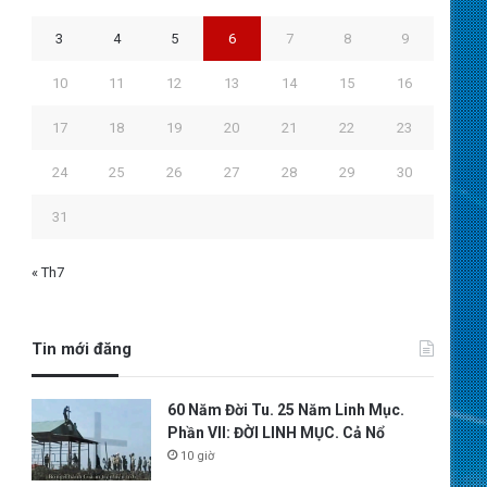
3
4
5
6
7
8
9
10
11
12
13
14
15
16
17
18
19
20
21
22
23
24
25
26
27
28
29
30
31
« Th7
Tin mới đăng
60 Năm Đời Tu. 25 Năm Linh Mục.
Phần VII: ĐỜI LINH MỤC. Cả Nổ
10 giờ