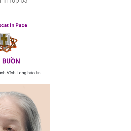
nh lớp 65
cat In Pace
N BUỒN
nh Vĩnh Long báo tin: