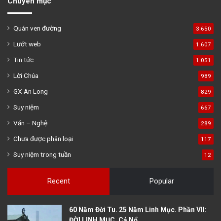
Chuyên mục
Quán ven đường
3.650
Lướt web
1.607
Tin tức
1.051
Lời Chúa
989
GX An Long
829
Suy niệm
667
Văn – Nghệ
289
Chưa được phân loại
117
Suy niệm trong tuần
12
Recent
Popular
60 Năm Đời Tu. 25 Năm Linh Mục. Phần VII:
ĐỜI LINH MỤC. Cả Nổ