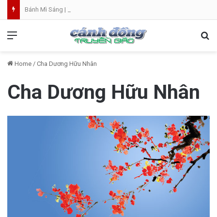
Bánh Mì Sáng | Thứ Sáu 07.08 | Th. Xystô II, giám mục và Th. Cajêtanô, linh mục
Menu
Se
Home
/
Cha Dương Hữu Nhân
Cha Dương Hữu Nhân