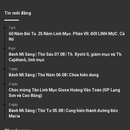
e
x
v
t
Tin mới đăng
i
p
o
a
7 giờ
u
g
60 Năm Đời Tu. 25 Năm Linh Mục. Phần VII: ĐỜI LINH MỤC. Cả
Nổ
s
e
8 giờ
p
Bánh Mì Sáng | Thứ Sáu 07.08 | Th. Xystô II, giám mục và Th.
a
Cajêtanô, linh mục
g
1 ngày
e
Bánh Mì Sáng | Thứ Năm 06.08 | Chúa hiển dung
2 ngày
Chúc mừng Tân Linh Mục Giuse Hoàng Văn Toàn (GP Lạng
Sơn và Cao Bằng)
2 ngày
Bánh Mì Sáng | Thứ Tư 05.08 | Cung hiến thánh đường Đức
Maria