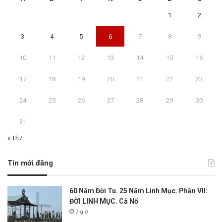
1
2
3
4
5
6
7
8
9
10
11
12
13
14
15
16
17
18
19
20
21
22
23
24
25
26
27
28
29
30
31
« Th7
Tin mới đăng
60 Năm Đời Tu. 25 Năm Linh Mục. Phần VII:
ĐỜI LINH MỤC. Cả Nổ
7 giờ