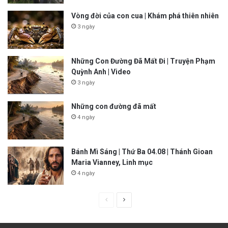
Vòng đời của con cua | Khám phá thiên nhiên
3 ngày
Những Con Đường Đã Mất Đi | Truyện Phạm
Quỳnh Anh | Video
3 ngày
Những con đường đã mất
4 ngày
Bánh Mì Sáng | Thứ Ba 04.08 | Thánh Gioan
Maria Vianney, Linh mục
4 ngày
P
N
r
e