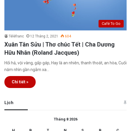
Café To Go
Téléfranc
12 Tháng 2, 2021
604
Xuân Tân Sửu | Thơ chúc Tết | Cha Dương
Hữu Nhân (Roland Jacques)
Hối hả, vội vàng, gấp gáp, Hay là an nhiên, thanh thoát, an hòa, Cuối
năm nhìn gần ngẫm xa…
Chi tiết »
Lịch
Tháng 8 2026
H
B
T
N
S
B
C