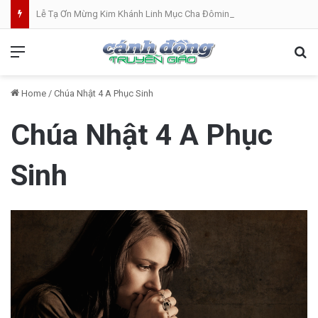
Lễ Tạ Ơn Mừng Kim Khánh Linh Mục Cha Đôminicô Phạm Văn Khâm tại Nhà Thờ Bắc Hòa Giáo Phận Mỹ Tho . 07.08.2026
Menu
Se
Home
/
Chúa Nhật 4 A Phục Sinh
Chúa Nhật 4 A Phục
Sinh