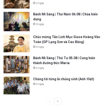
2 ngày
Bánh Mì Sáng | Thứ Năm 06.08 | Chúa hiển
dung
3 ngày
Chúc mừng Tân Linh Mục Giuse Hoàng Văn
Toàn (GP Lạng Sơn và Cao Bằng)
3 ngày
Bánh Mì Sáng | Thứ Tư 05.08 | Cung hiến
thánh đường Đức Maria
4 ngày
Chúng tôi từng là chủng sinh (Anh-Việt)
4 ngày
P
N