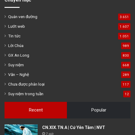
Chuyên mục
Quán ven đường
3.651
Lướt web
1.607
Tin tức
1.051
Lời Chúa
989
GX An Long
830
Suy niệm
668
Văn – Nghệ
289
Chưa được phân loại
117
Suy niệm trong tuần
12
Recent
Popular
CN.XIX.TN.A | Cứ Yên Tâm | NVT
7 giờ