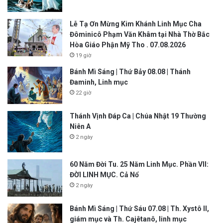
Lễ Tạ Ơn Mừng Kim Khánh Linh Mục Cha
Đôminicô Phạm Văn Khâm tại Nhà Thờ Bắc
Hòa Giáo Phận Mỹ Tho . 07.08.2026
19 giờ
Bánh Mì Sáng | Thứ Bảy 08.08 | Thánh
Đaminh, Linh mục
22 giờ
Thánh Vịnh Đáp Ca | Chúa Nhật 19 Thường
Niên A
2 ngày
60 Năm Đời Tu. 25 Năm Linh Mục. Phần VII:
ĐỜI LINH MỤC. Cả Nổ
2 ngày
Bánh Mì Sáng | Thứ Sáu 07.08 | Th. Xystô II,
giám mục và Th. Cajêtanô, linh mục