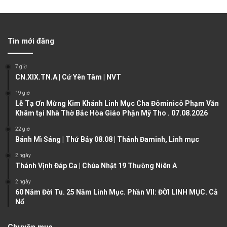
r
e
e
x
v
t
Tin mới đăng
i
p
o
a
7 giờ
u
g
CN.XIX.TN.A | Cứ Yên Tâm | NVT
s
e
19 giờ
Lễ Tạ Ơn Mừng Kim Khánh Linh Mục Cha Đôminicô Phạm Văn
p
Khâm tại Nhà Thờ Bắc Hòa Giáo Phận Mỹ Tho . 07.08.2026
a
22 giờ
g
Bánh Mì Sáng | Thứ Bảy 08.08 | Thánh Đaminh, Linh mục
e
2 ngày
Thánh Vịnh Đáp Ca | Chúa Nhật 19 Thường Niên A
2 ngày
60 Năm Đời Tu. 25 Năm Linh Mục. Phần VII: ĐỜI LINH MỤC. Cả
Nổ