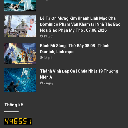
Lễ Tạ Ơn Mừng Kim Khánh Linh Mục Cha
Đôminicô Phạm Văn Khâm tại Nhà Thờ Bắc
Hòa Giáo Phận Mỹ Tho . 07.08.2026
19 giờ
Bánh Mì Sáng | Thứ Bảy 08.08 | Thánh
Đaminh, Linh mục
22 giờ
Thánh Vịnh Đáp Ca | Chúa Nhật 19 Thường
Niên A
2 ngày
Thống kê