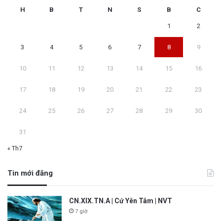
H
B
T
N
S
B
C
1
2
3
4
5
6
7
8
9
10
11
12
13
14
15
16
17
18
19
20
21
22
23
24
25
26
27
28
29
30
31
« Th7
Tin mới đăng
CN.XIX.TN.A | Cứ Yên Tâm | NVT
7 giờ